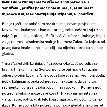
Vakufskim kuhinjama za više od 2000 porodica u
Sandžaku, pružila pomoć bolesnima, a jetimima iz
mjeseca u mjesec obezbjeđuje stipendije i podršku.
Bilo je riječi o dosadašnjim rezultatima, novim projektima,
izazovima i budućnosti humanitarnog rada u našem kraju. Kao
najveći projekat, istakao je Bećirović, Vakufske su kuhinje, ideja i
vizija rahmetli akademika muftije Muamera Zukorlića koje su od
prvog dana imale samo jedan cilj – da nijedna porodica ne bude
gladna.
“Ima 7 Vakufskih kuhinja, u 7 gradova. Oko 2000 porodica se
hrani u tim kuhinjama. Svakodnevno se oni hrane tu i uzmu
odnesu svojim kućama. One osobe koje su samci, većinom dođu,
jedu u kuhinjama, onda odnesu svojim kućama, da bar u tom
segmentu ljudi u Sandžaku budu mirni i spokojni. Kome je god
potrebna kuhinja može da je koristi. Nikada nismo pitali za
vjeru, naciju, političku ili bilo koju drugu pripadnost, niti ćemo
ikada. Kome god je bila potrebna pomoć – gledali smo u susret