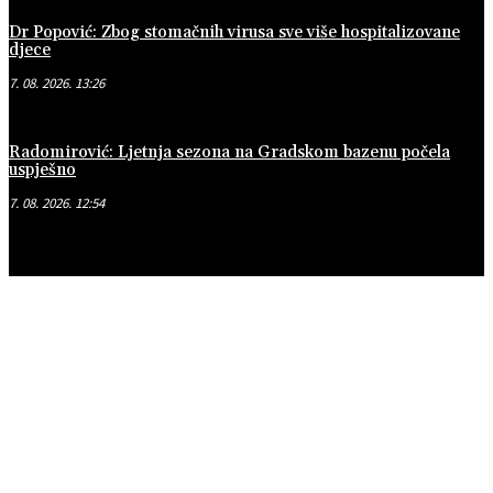
Dr Popović: Zbog stomačnih virusa sve više hospitalizovane
djece
7. 08. 2026. 13:26
Radomirović: Ljetnja sezona na Gradskom bazenu počela
uspješno
7. 08. 2026. 12:54