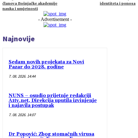
članova Bošnjačke akademije
identiteta i ponosa
nauka i umjetnosti
- Advertisement -
Najnovije
Sedam novih projekata za Novi
Pazar do 2028. godine
7. 08. 2026. 14:44
NUNS – osudio prijetnje redakciji
A1tv.net, Direkcija uputila izvinjenje
i najavila postupak
7. 08. 2026. 14:07
Dr Popović: Zbog stomačnih virusa