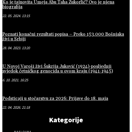
Ko je tajnovita Umeja Abu Taha Zukorlić? Ovo je njena
biografija
22. 05. 2024. 13:15
Poznati konačni rezultati popisa – Preko 153.000 Bošnjaka
živi u Srbiji
28. 04. 2023. 13:20
U Novoj Varoši živi Šukrija Juković (1924)-posljednji
svjedok četničkog genocida u ovom kraju (1941-1945)
6. 10. 2021. 16:25
Podsticaji u stočarstvu za 2026: Prijave do 18. maja
22. 04. 2026. 21:18
Kategorije