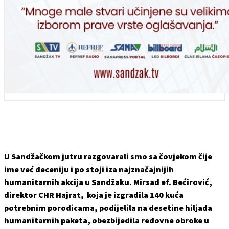
U Sandžačkom jutru razgovarali smo sa čovjekom čije
ime već deceniju i po stoji iza najznačajnijih
humanitarnih akcija u Sandžaku. Mirsad ef. Bećirović,
direktor CHR Hajrat, koja je izgradila 140 kuća
potrebnim porodicama, podijelila na desetine hiljada
humanitarnih paketa, obezbijedila redovne obroke u