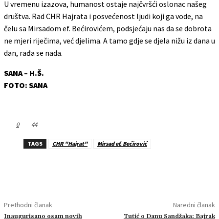
U vremenu izazova, humanost ostaje najčvršći oslonac našeg
društva. Rad CHR Hajrata i posvećenost ljudi koji ga vode, na
čelu sa Mirsadom ef. Bećirovićem, podsjećaju nas da se dobrota
ne mjeri riječima, već djelima. A tamo gdje se djela nižu iz dana u
dan, rađa se nada.
SANA – H.Š.
FOTO: SANA
0
44
TAGS
CHR "Hajrat"
Mirsad ef. Bećirović
Prethodni članak
Naredni članak
Inaugurisano osam novih
Tutić o Danu Sandžaka: Bajrak