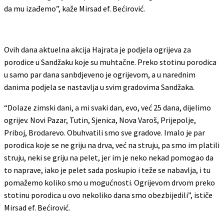
da mu izađemo”, kaže Mirsad ef. Bećirović.
Ovih dana aktuelna akcija Hajrata je podjela ogrijeva za
porodice u Sandžaku koje su muhtačne. Preko stotinu porodica
u samo par dana sanbdjeveno je ogrijevom, a u narednim
danima podjela se nastavlja u svim gradovima Sandžaka.
“Dolaze zimski dani, a mi svaki dan, evo, već 25 dana, dijelimo
ogrijev. Novi Pazar, Tutin, Sjenica, Nova Varoš, Prijepolje,
Priboj, Brodarevo. Obuhvatili smo sve gradove. Imalo je par
porodica koje se ne griju na drva, već na struju, pa smo im platili
struju, neki se griju na pelet, jer im je neko nekad pomogao da
to naprave, iako je pelet sada poskupio i teže se nabavlja, i tu
pomažemo koliko smo u mogućnosti. Ogrijevom drvom preko
stotinu porodica u ovo nekoliko dana smo obezbijedili”, ističe
Mirsad ef. Bećirović.