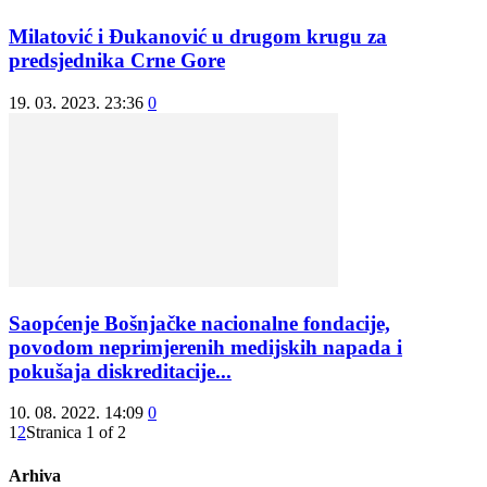
Milatović i Đukanović u drugom krugu za
predsjednika Crne Gore
19. 03. 2023. 23:36
0
Saopćenje Bošnjačke nacionalne fondacije,
povodom neprimjerenih medijskih napada i
pokušaja diskreditacije...
10. 08. 2022. 14:09
0
1
2
Stranica 1 of 2
Arhiva