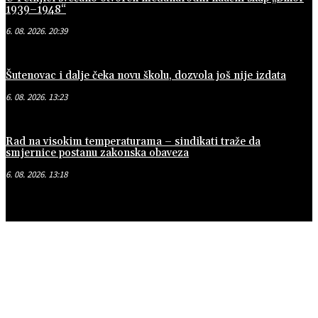
1939–1948“
6. 08. 2026. 20:39
Šutenovac i dalje čeka novu školu, dozvola još nije izdata
6. 08. 2026. 13:23
Rad na visokim temperaturama – sindikati traže da
smjernice postanu zakonska obaveza
6. 08. 2026. 13:18