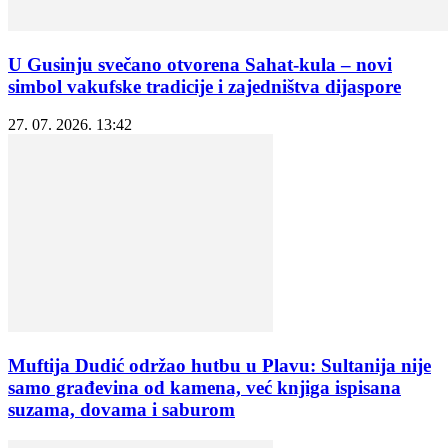
U Gusinju svečano otvorena Sahat-kula – novi
simbol vakufske tradicije i zajedništva dijaspore
27. 07. 2026. 13:42
Muftija Dudić održao hutbu u Plavu: Sultanija nije
samo građevina od kamena, već knjiga ispisana
suzama, dovama i saburom