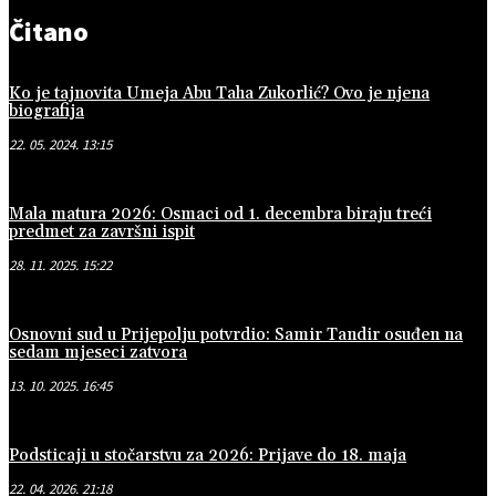
Čitano
Ko je tajnovita Umeja Abu Taha Zukorlić? Ovo je njena
biografija
22. 05. 2024. 13:15
Mala matura 2026: Osmaci od 1. decembra biraju treći
predmet za završni ispit
28. 11. 2025. 15:22
Osnovni sud u Prijepolju potvrdio: Samir Tandir osuđen na
sedam mjeseci zatvora
13. 10. 2025. 16:45
Podsticaji u stočarstvu za 2026: Prijave do 18. maja
22. 04. 2026. 21:18