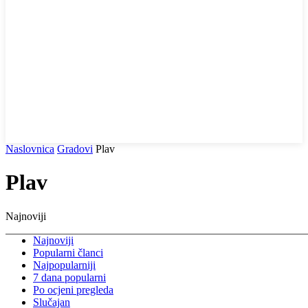
Naslovnica
Gradovi
Plav
Plav
Najnoviji
Najnoviji
Popularni članci
Najpopularniji
7 dana popularni
Po ocjeni pregleda
Slučajan