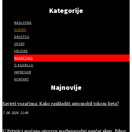
Kategorije
NASLOVNA
VIJESTI
DRUŠTVO
SPORT
VRIJEME
MARKETING
O AGENCIJI
IMPRESUM
KONTAKT
Najnovije
Savjeti vozačima: Kako rashladiti automobil tokom ljeta?
7. 08. 2026. 11:48
U Petnjici svečano otvoren međunarodni naučni skup „Bihor