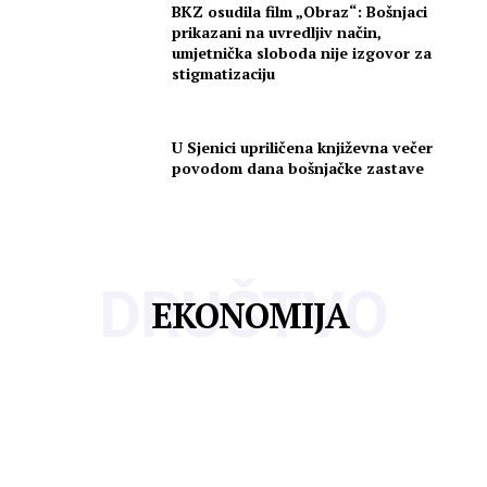
BKZ osudila film „Obraz“: Bošnjaci
prikazani na uvredljiv način,
umjetnička sloboda nije izgovor za
stigmatizaciju
U Sjenici upriličena književna večer
povodom dana bošnjačke zastave
DRUŠTVO
EKONOMIJA