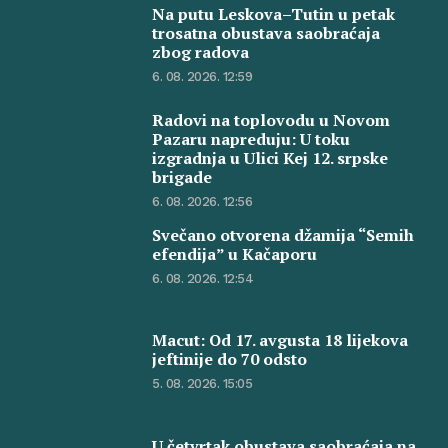
Na putu Leskova–Tutin u petak
trosatna obustava saobraćaja
zbog radova
6. 08. 2026. 12:59
Radovi na toplovodu u Novom
Pazaru napreduju: U toku
izgradnja u Ulici Kej 12. srpske
brigade
6. 08. 2026. 12:56
Svečano otvorena džamija “Semih
efendija” u Kačaporu
6. 08. 2026. 12:54
Macut: Od 17. avgusta 18 lijekova
jeftinije do 70 odsto
5. 08. 2026. 15:05
U četvrtak obustava saobraćaja na