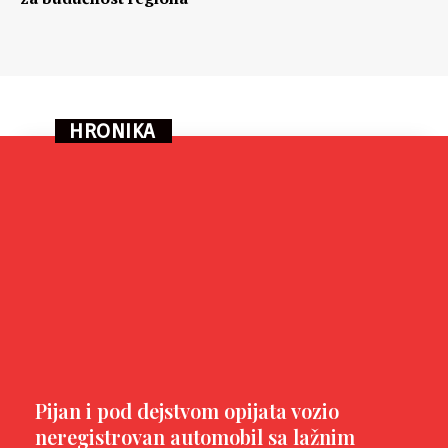
HRONIKA
Pijan i pod dejstvom opijata vozio
neregistrovan automobil sa lažnim