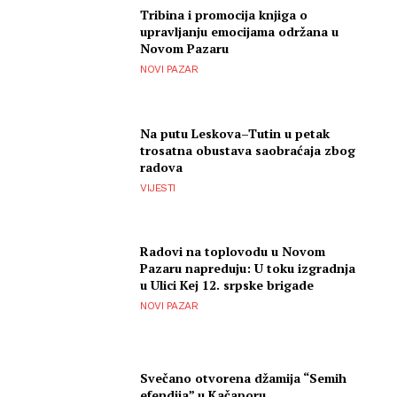
Tribina i promocija knjiga o
upravljanju emocijama održana u
Novom Pazaru
NOVI PAZAR
Na putu Leskova–Tutin u petak
trosatna obustava saobraćaja zbog
radova
VIJESTI
Radovi na toplovodu u Novom
Pazaru napreduju: U toku izgradnja
u Ulici Kej 12. srpske brigade
NOVI PAZAR
Svečano otvorena džamija “Semih
efendija” u Kačaporu