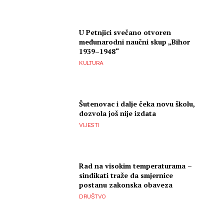
U Petnjici svečano otvoren
međunarodni naučni skup „Bihor
1939–1948“
KULTURA
Šutenovac i dalje čeka novu školu,
dozvola još nije izdata
VIJESTI
Rad na visokim temperaturama –
sindikati traže da smjernice
postanu zakonska obaveza
DRUŠTVO