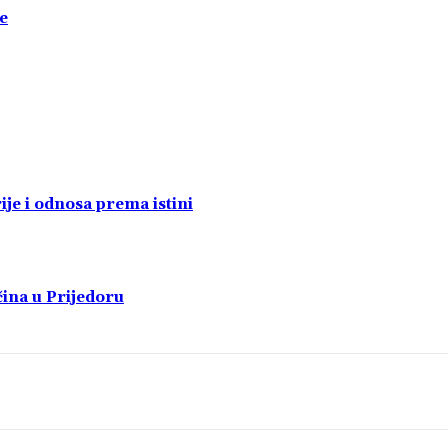
e
je i odnosa prema istini
čina u Prijedoru