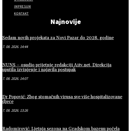
IMPRESUM
KONTAKT
Najnovije
Sedam novih projekata za Novi Pazar do 2028. godine
7. 08. 2026. 14:44
NUNS – osudio prijetnje redakciji A1tv.net, Direkcija
uputila izvinjenje i najavila postupak
7. 08. 2026. 14:07
Dr Popović: Zbog stomačnih virusa sve više hospitalizovane
djece
7. 08. 2026. 13:26
Radomirović: Ljetnja sezona na Gradskom bazenu počela