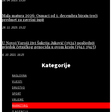
28. 04. 2023. 13:20
Mala matura 2026: Osmaci od 1. decembra biraju treći
predmet za završni ispit
28. 11. 2025. 15:22
U Novoj Varoši živi Šukrija Juković (1924)-posljednji
svjedok četničkog genocida u ovom kraju (1941-1945)
6. 10. 2021. 16:25
Kategorije
NASLOVNA
VIJESTI
DRUŠTVO
SPORT
VRIJEME
MARKETING
O AGENCIJI