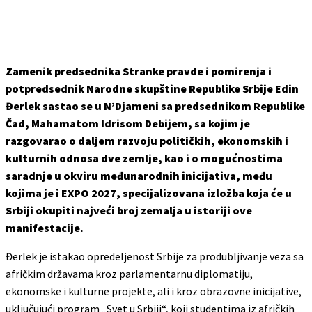
Zamenik predsednika Stranke pravde i pomirenja i
potpredsednik Narodne skupštine Republike Srbije Edin
Đerlek sastao se u N’Djameni sa predsednikom Republike
Čad, Mahamatom Idrisom Debijem, sa kojim je
razgovarao o daljem razvoju političkih, ekonomskih i
kulturnih odnosa dve zemlje, kao i o mogućnostima
saradnje u okviru međunarodnih inicijativa, među
kojima je i EXPO 2027, specijalizovana izložba koja će u
Srbiji okupiti najveći broj zemalja u istoriji ove
manifestacije.
Đerlek je istakao opredeljenost Srbije za produbljivanje veza sa
afričkim državama kroz parlamentarnu diplomatiju,
ekonomske i kulturne projekte, ali i kroz obrazovne inicijative,
uključujući program „Svet u Srbiji“, koji studentima iz afričkih