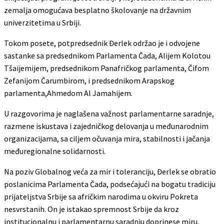
zemalja omogućava besplatno školovanje na državnim
univerzitetima u Srbiji.
Tokom posete, potpredsednik Đerlek održao je i odvojene
sastanke sa predsednikom Parlamenta Čada, Alijem Kolotou
Tšaijemijem, predsednikom Panafričkog parlamenta, Čifom
Zefanijom Čarumbirоm, i predsednikom Arapskog
parlamenta,Ahmedom Al Jamahijem.
U razgovorima je naglašena važnost parlamentarne saradnje,
razmene iskustava i zajedničkog delovanja u međunarodnim
organizacijama, sa ciljem očuvanja mira, stabilnosti i jačanja
međuregionalne solidarnosti.
Na poziv Globalnog veća za mir i toleranciju, Đerlek se obratio
poslanicima Parlamenta Čada, podsećajući na bogatu tradiciju
prijateljstva Srbije sa afričkim narodima u okviru Pokreta
nesvrstanih. On je istakao spremnost Srbije da kroz
institucionalnu i parlamentarnu saradnju doprinese miru,