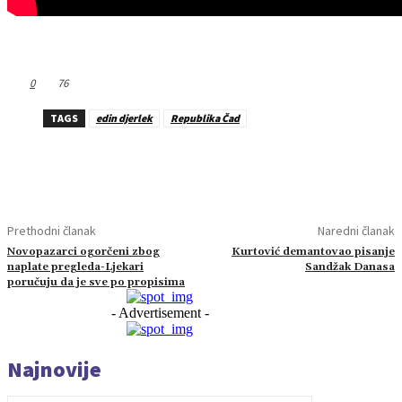
0
76
TAGS
edin djerlek
Republika Čad
Prethodni članak
Naredni članak
Novopazarci ogorčeni zbog
Kurtović demantovao pisanje
naplate pregleda-Ljekari
Sandžak Danasa
poručuju da je sve po propisima
- Advertisement -
Najnovije