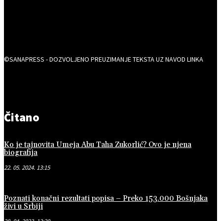
©SANAPRESS - DOZVOLJENO PREUZIMANJE TEKSTA UZ NAVOD LINKA
Čitano
Ko je tajnovita Umeja Abu Taha Zukorlić? Ovo je njena
biografija
22. 05. 2024. 13:15
Poznati konačni rezultati popisa – Preko 153.000 Bošnjaka
živi u Srbiji