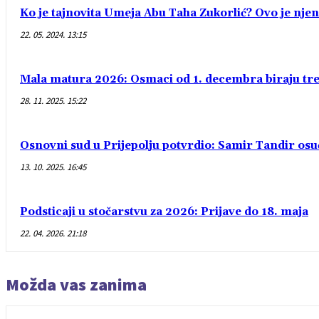
Ko je tajnovita Umeja Abu Taha Zukorlić? Ovo je njen
22. 05. 2024. 13:15
Mala matura 2026: Osmaci od 1. decembra biraju treć
28. 11. 2025. 15:22
Osnovni sud u Prijepolju potvrdio: Samir Tandir os
13. 10. 2025. 16:45
Podsticaji u stočarstvu za 2026: Prijave do 18. maja
22. 04. 2026. 21:18
Možda vas zanima