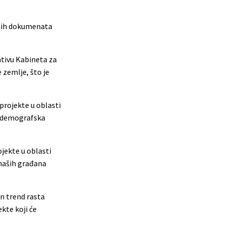
jnih dokumenata
jativu Kabineta za
 zemlje, što je
 projekte u oblasti
la demografska
ojekte u oblasti
 naših građana
en trend rasta
kte koji će