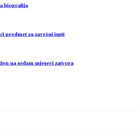
a biografija
i predmet za završni ispit
uđen na sedam mjeseci zatvora