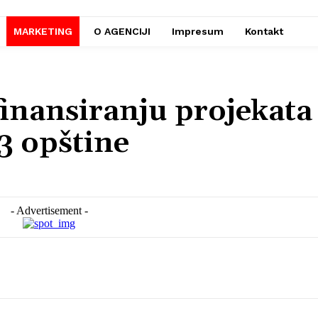
MARKETING
O AGENCIJI
Impresum
Kontakt
inansiranju projekata
23 opštine
- Advertisement -