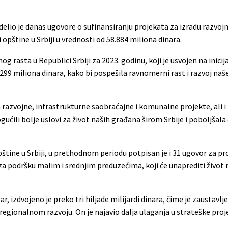
delio je danas ugovore o sufinansiranju projekata za izradu razvo
pštine u Srbiji u vrednosti od 58.884 miliona dinara.
g rasta u Republici Srbiji za 2023. godinu, koji je usvojen na inici
 299 miliona dinara, kako bi pospešila ravnomerni rast i razvoj naše
a razvojne, infrastrukturne saobraćajne i komunalne projekte, ali i
ogućili bolje uslovi za život naših građana širom Srbije i poboljša
štine u Srbiji, u prethodnom periodu potpisan je i 31 ugovor za pr
 za podršku malim i srednjim preduzećima, koji će unaprediti život
ar, izdvojeno je preko tri hiljade milijardi dinara, čime je zaustavlj
egionalnom razvoju. On je najavio dalja ulaganja u strateške proje