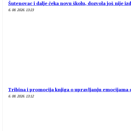
Šutenovac i dalje čeka novu školu, dozvola još nije iz
6. 08. 2026. 13:23
Tribina i promocija knjiga o upravljanju emocijam
6. 08. 2026. 13:12