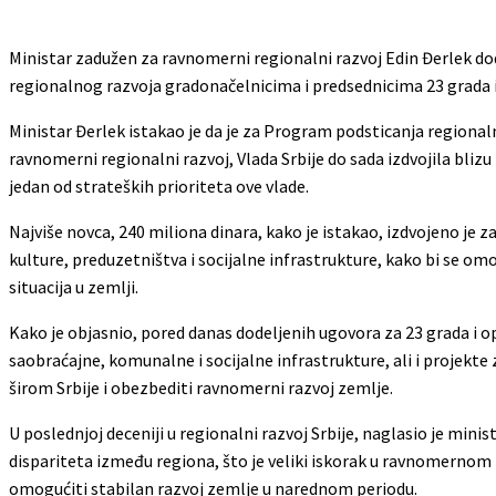
Ministar zadužen za ravnomerni regionalni razvoj Edin Đerlek do
regionalnog razvoja gradonačelnicima i predsednicima 23 grada i o
Ministar Đerlek istakao je da je za Program podsticanja regionalno
ravnomerni regionalni razvoj, Vlada Srbije do sada izdvojila blizu
jedan od strateških prioriteta ove vlade.
Najviše novca, 240 miliona dinara, kako je istakao, izdvojeno je z
kulture, preduzetništva i socijalne infrastrukture, kako bi se om
situacija u zemlji.
Kako je objasnio, pored danas dodeljenih ugovora za 23 grada i op
saobraćajne, komunalne i socijalne infrastrukture, ali i projekte
širom Srbije i obezbediti ravnomerni razvoj zemlje.
U poslednjoj deceniji u regionalni razvoj Srbije, naglasio je minist
dispariteta između regiona, što je veliki iskorak u ravnomernom r
omogućiti stabilan razvoj zemlje u narednom periodu.