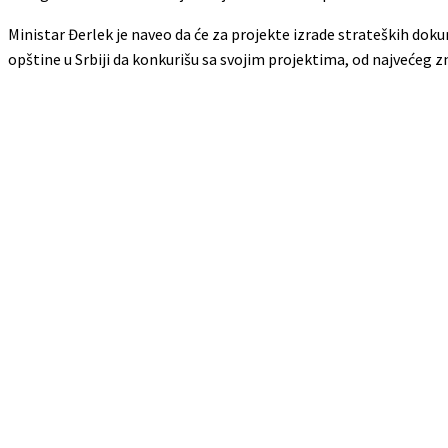
Ministar Đerlek je naveo da će za projekte izrade strateških dok
opštine u Srbiji da konkurišu sa svojim projektima, od najvećeg z