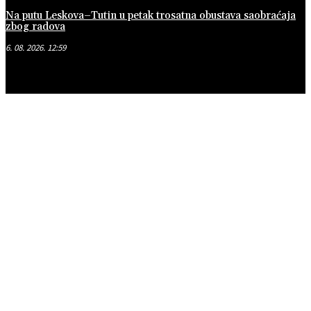
Na putu Leskova–Tutin u petak trosatna obustava saobraćaja
zbog radova
6. 08. 2026. 12:59