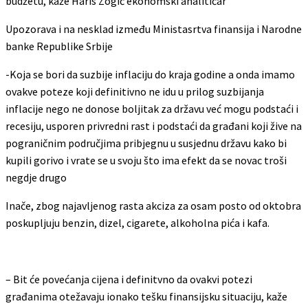
budžetu, kaže Haris Zogić ekonomski analitičar
Upozorava i na nesklad između Ministasrtva finansija i Narodne
banke Republike Srbije
-Koja se bori da suzbije inflaciju do kraja godine a onda imamo
ovakve poteze koji definitivno ne idu u prilog suzbijanja
inflacije nego ne donose boljitak za državu već mogu podstaći i
recesiju, usporen privredni rast i podstaći da građani koji žive na
pograničnim područjima pribjegnu u susjednu državu kako bi
kupili gorivo i vrate se u svoju što ima efekt da se novac troši
negdje drugo
Inače, zbog najavljenog rasta akciza za osam posto od oktobra
poskupljuju benzin, dizel, cigarete, alkoholna pića i kafa.
– Bit će povećanja cijena i definitvno da ovakvi potezi
građanima otežavaju ionako tešku finansijsku situaciju, kaže