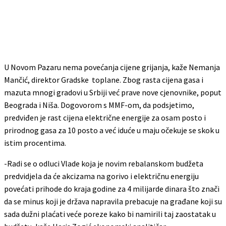
U Novom Pazaru nema povećanja cijene grijanja, kaže Nemanja
Mančić, direktor Gradske toplane. Zbog rasta cijena gasa i
mazuta mnogi gradovi u Srbiji već prave nove cjenovnike, poput
Beograda i Niša. Dogovorom s MMF-om, da podsjetimo,
predviđen je rast cijena električne energije za osam posto i
prirodnog gasa za 10 posto a već iduće u maju očekuje se skok u
istim procentima.
-Radi se o odluci Vlade koja je novim rebalanskom budžeta
predvidjela da će akcizama na gorivo i električnu energiju
povećati prihode do kraja godine za 4 milijarde dinara što znači
da se minus koji je država napravila prebacuje na građane koji su
sada dužni plaćati veće poreze kako bi namirili taj zaostatak u