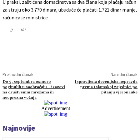
U praksi, zaštićena domaćinstva sa dva člana koja plaćaju račun
za struju oko 3.770 dinara, ubuduće će plaćati 1.721 dinar manje,
računica je ministrice.
0
181
Prethodni članak
Naredni članak
Do 3. septembra osmoro
Ispravljena decenijska nepravda
poginulih u saobraćaju – izazovi
prema Islamskoj zajednici po
na društvenim mrežama ili
pitanju vjeronauke
neoprezna vožnja
- Advertisement -
Najnovije