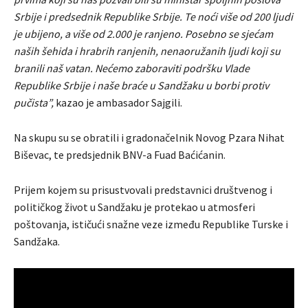
Srbije i predsednik Republike Srbije. Te noći više od 200 ljudi
je ubijeno, a više od 2.000 je ranjeno. Posebno se sjećam
naših šehida i hrabrih ranjenih, nenaoružanih ljudi koji su
branili naš vatan. Nećemo zaboraviti podršku Vlade
Republike Srbije i naše braće u Sandžaku u borbi protiv
pučista”,
kazao je ambasador Sajgili.
Na skupu su se obratili i gradonačelnik Novog Pzara Nihat
Biševac, te predsjednik BNV-a Fuad Baćićanin.
Prijem kojem su prisustvovali predstavnici društvenog i
političkog život u Sandžaku je protekao u atmosferi
poštovanja, ističući snažne veze između Republike Turske i
Sandžaka.