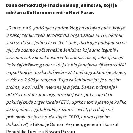
Dana demokratije i nacionalnog jedinstva, koji je
održan u Kulturnom centru Novi Pazar.
„Danas, na 9. godišnjicu podmuklog pokušajan puča, koji je
u našoj zemlji izvela teroristička organizacija FETO, okupili
smo se da se sjetimo te velike izdaje, da druge podsjetimo na
nju, da odamo počast našim šehidima koje smo izgubili i
izrazimo zahvalnost našim veteranima i našoj velikoj naciji.
Pokušaj državnog udara 15. jula bio je najkrvaviji teroristički
napad koji je Turska doživela – 251 naš sugrađanin je ubijen,
a više od 2.000 je ranjeno. Tuga za šehidima još je u našim
srcima, a bol naših veterana je svježa. Danas, priznanja i
otkrića unutar same organizacije jasno pokazuju da je
pokušaj puča organizirala FETO, uprkos tome jasno je koliko
su pojedinci izgubili volju, razum i savest, pa i dalje ne
prihvataju da je iza puča stajao FETO, uprkos jasnim
dokazima“,
istakao je Osman Peşmen, generalni konzul
Republike Turske u Novom Pazaru