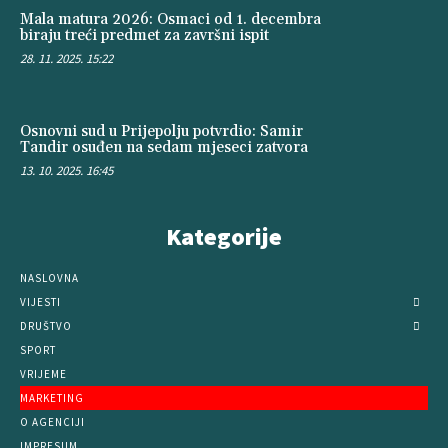
Mala matura 2026: Osmaci od 1. decembra
biraju treći predmet za završni ispit
28. 11. 2025. 15:22
Osnovni sud u Prijepolju potvrdio: Samir
Tandir osuđen na sedam mjeseci zatvora
13. 10. 2025. 16:45
Kategorije
NASLOVNA
VIJESTI
DRUŠTVO
SPORT
VRIJEME
MARKETING
O AGENCIJI
IMPRESUM