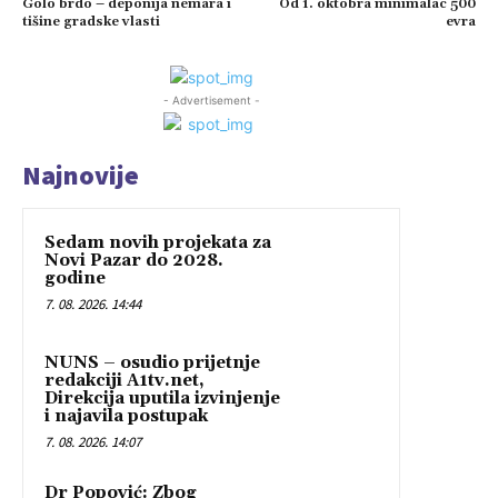
Golo brdo – deponija nemara i
Od 1. oktobra minimalac 500
tišine gradske vlasti
evra
- Advertisement -
Najnovije
Sedam novih projekata za
Novi Pazar do 2028.
godine
7. 08. 2026. 14:44
NUNS – osudio prijetnje
redakciji A1tv.net,
Direkcija uputila izvinjenje
i najavila postupak
7. 08. 2026. 14:07
Dr Popović: Zbog