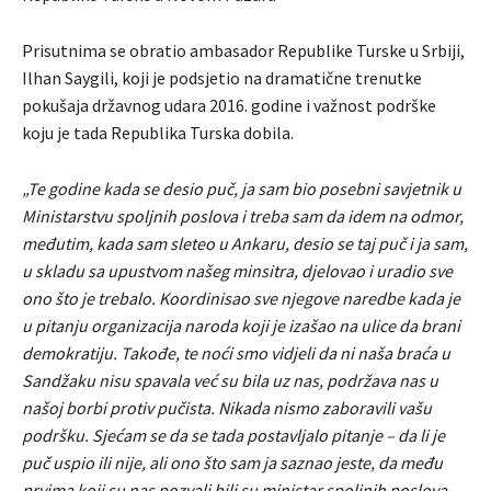
Prisutnima se obratio ambasador Republike Turske u Srbiji,
Ilhan Saygili, koji je podsjetio na dramatične trenutke
pokušaja državnog udara 2016. godine i važnost podrške
koju je tada Republika Turska dobila.
„Te godine kada se desio puč, ja sam bio posebni savjetnik u
Ministarstvu spoljnih poslova i treba sam da idem na odmor,
međutim, kada sam sleteo u Ankaru, desio se taj puč i ja sam,
u skladu sa upustvom našeg minsitra, djelovao i uradio sve
ono što je trebalo. Koordinisao sve njegove naredbe kada je
u pitanju organizacija naroda koji je izašao na ulice da brani
demokratiju. Takođe, te noći smo vidjeli da ni naša braća u
Sandžaku nisu spavala već su bila uz nas, podržava nas u
našoj borbi protiv pučista. Nikada nismo zaboravili vašu
podršku. Sjećam se da se tada postavljalo pitanje – da li je
puč uspio ili nije, ali ono što sam ja saznao jeste, da među
prvima koji su nas pozvali bili su ministar spoljnih poslova