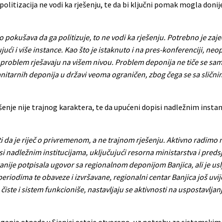
a politizacija ne vodi ka rješenju, te da bi ključni pomak mogla doni
pokušava da ga politizuje, to ne vodi ka rješenju. Potrebno je zaje
jući i više instance. Kao što je istaknuto i na pres-konferenciji, n
j problem rješavaju na višem nivou.
Problem deponija ne tiče se sam
 sanitarnih deponija u državi veoma ograničen, zbog čega se sa sličn
 rješenje nije trajnog karaktera, te da upućeni dopisi nadležnim in
siti da je riječ o privremenom, a ne trajnom rješenju. Aktivno radimo
 nadležnim institucijama, uključujući resorna ministarstva i preds
 ranije potpisala ugovor sa regionalnom deponijom Banjica, ali je us
riodima te obaveze i izvršavane, regionalni centar Banjica još uvije
 čiste i sistem funkcioniše, nastavljaju se aktivnosti na uspostavljan