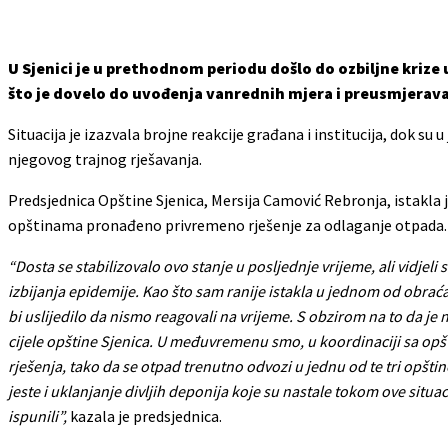
U Sjenici je u prethodnom periodu došlo do ozbiljne kri
što je dovelo do uvođenja vanrednih mjera i preusmjerava
Situacija je izazvala brojne reakcije građana i institucija, dok 
njegovog trajnog rješavanja.
Predsjednica Opštine Sjenica, Mersija Camović Rebronja, istakla j
opštinama pronađeno privremeno rješenje za odlaganje otpada.
“Dosta se stabilizovalo ovo stanje u posljednje vrijeme, ali vidjeli s
izbijanja epidemije. Kao što sam ranije istakla u jednom od obraća
bi uslijedilo da nismo reagovali na vrijeme. S obzirom na to da je 
cijele opštine Sjenica. U međuvremenu smo, u koordinaciji sa opšt
rješenja, tako da se otpad trenutno odvozi u jednu od te tri opšt
jeste i uklanjanje divljih deponija koje su nastale tokom ove situac
ispunili”,
kazala je predsjednica.