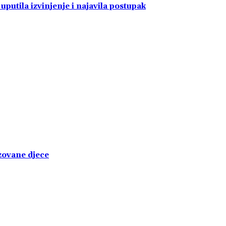
uputila izvinjenje i najavila postupak
izovane djece