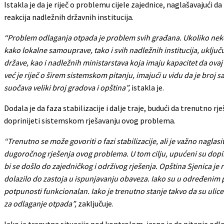
Istakla je da je riječ o problemu cijele zajednice, naglašavajući d
reakcija nadležnih državnih institucija.
“Problem odlaganja otpada je problem svih građana. Ukoliko neko 
kako lokalne samouprave, tako i svih nadležnih institucija, uključu
države, kao i nadležnih ministarstava koja imaju kapacitet da ova
već je riječ o širem sistemskom pitanju, imajući u vidu da je broj
suočava veliki broj gradova i opština”,
istakla je.
Dodala je da faza stabilizacije i dalje traje, budući da trenutno
doprinijeti sistemskom rješavanju ovog problema.
“Trenutno se može govoriti o fazi stabilizacije, ali je važno nagla
dugoročnog rješenja ovog problema. U tom cilju, upućeni su dopisi
bi se došlo do zajedničkog i održivog rješenja. Opština Sjenica je
dolazilo do zastoja u ispunjavanju obaveza. Iako su u određenim pe
potpunosti funkcionalan.
Iako je trenutno stanje takvo da su ulice
za odlaganje otpada”,
zaključuje.