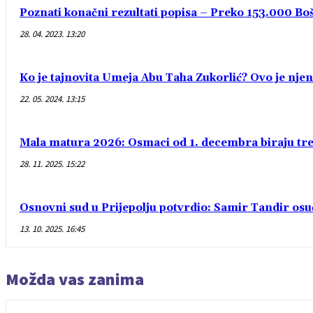
Poznati konačni rezultati popisa – Preko 153.000 Bošn
28. 04. 2023. 13:20
Ko je tajnovita Umeja Abu Taha Zukorlić? Ovo je njen
22. 05. 2024. 13:15
Mala matura 2026: Osmaci od 1. decembra biraju treć
28. 11. 2025. 15:22
Osnovni sud u Prijepolju potvrdio: Samir Tandir os
13. 10. 2025. 16:45
Možda vas zanima