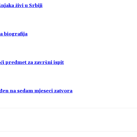
jaka živi u Srbiji
a biografija
i predmet za završni ispit
uđen na sedam mjeseci zatvora