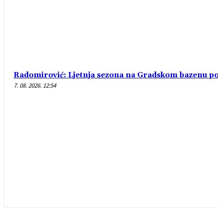
Radomirović: Ljetnja sezona na Gradskom bazenu po
7. 08. 2026. 12:54