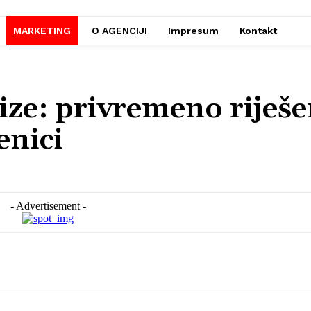
MARKETING
O AGENCIJI
Impresum
Kontakt
rize: privremeno riješ
enici
- Advertisement -