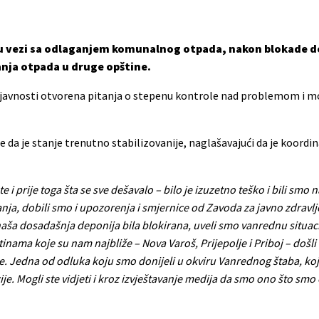
ze u vezi sa odlaganjem komunalnog otpada, nakon blokade 
nja otpada u druge opštine.
su u javnosti otvorena pitanja o stepenu kontrole nad problemom i 
e da je stanje trenutno stabilizovanije, naglašavajući da je koord
te i prije toga šta se sve dešavalo – bilo je izuzetno teško i bili smo 
nja, dobili smo i upozorenja i smjernice od Zavoda za javno zdravlj
naša dosadašnja deponija bila blokirana, uveli smo vanrednu situacij
inama koje su nam najbliže – Nova Varoš, Prijepolje i Priboj – došl
ine. Jedna od odluka koju smo donijeli u okviru Vanrednog štaba, k
ije.
Mogli ste vidjeti i kroz izvještavanje medija da smo ono što smo o