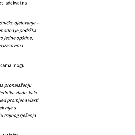
jeti adekvatna
dničko djelovanje –
eophodna je podrška
o jedne opštine,
im izazovima
stancama mogu
 na pronalaženju
jednika Vlade, kako
ljed promjena vlasti
k nije u
ju trajnog rješenja