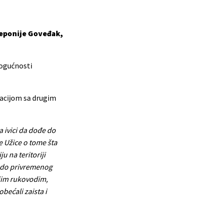
deponije Goveđak,
mogućnosti
inacijom sa drugim
na ivici da dođe do
e Užice o tome šta
u na teritoriji
i do privremenog
ojim rukovodim,
bećali zaista i