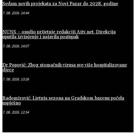
Sedam novih projekata za Novi Pazar do 2028. godine
7. 08. 2026. 14:44
NUNS – osudio prijetnje redakciji A1tv.net, Direkcija
uputila izvinjenje i najavila postupak
7. 08. 2026. 14:07
Dr Popović: Zbog stomačnih virusa sve više hospitalizovane
djece
7. 08. 2026. 13:26
Radomirović: Ljetnja sezona na Gradskom bazenu počela
uspješno
7. 08. 2026. 12:54