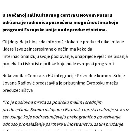
U svečanoj sali Kulturnog centra u Novom Pazaru
održana je radionica posvećena mogućnostima koje
programi Evropske unije nude preduzetnicima.
Cilj događaja bio je da informiše lokalne preduzetnike, mlade
lidere i sve zainteresirane o načinima kako da
internacionalizuju svoje poslovanje, unaprijede vještine pisanja
projekata i iskoriste prilike koje nude evropski programi.
Rukovodilac Centra za EU integracije Privredne komore Srbije
Jovana Radlović predstavila je prisutnima Evropsku mrežu
preduzetništva.
“To je poslovna mreža za podršku malim i srednjim
preduzećima. Svojim uslugama Evropska mreža realizuje se kroz
set usluga koje podrazumijevaju prekogranično povezivanje,
odnoso pronalaženje partnera u inostranstvu, zatim pružanje