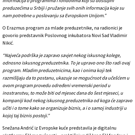
informacija o programima i fondovima koji su dostupni
preduzećima u Srbiji i pružanje svih onih informacija koje su
nam potrebne u poslovanju sa Evropskom Unijom.”
O Erazmus program za mlade preduzetnike, na radionici je
govorio predstavnik Poslovnog inkubatora Novi Sad Vladimir
Nikić.
“Najveća podrška je zapravo savjet nekog iskusnog kolege,
odnosno iskusnog preduzetnika. To je upravo ono što radi ovaj
program. Mladim preduzetnicima, kao i onima koji tek
razmišljaju da to postanu, ukazuje se mogućnsot da učešćem u
ovom program provedu određeni vremenski period u
inostranstvu, to može biti od mjesec dana do šest mjeseci, u
kompaniji kod nekog iskusnog preduzetnika od koga će zapravo
učiti i o tome kako se organizuje biznis, a i o samoj industriji u
kojoj taj biznis postoji.”
Snežana Andrić iz Evropske kuće predstavila je digitalnu