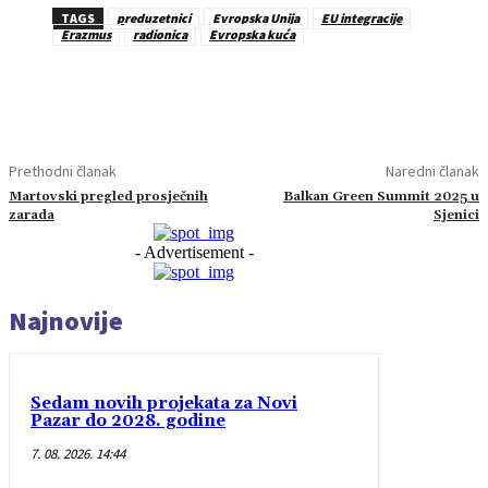
TAGS
preduzetnici
Evropska Unija
EU integracije
Erazmus
radionica
Evropska kuća
Prethodni članak
Naredni članak
Martovski pregled prosječnih
Balkan Green Summit 2025 u
zarada
Sjenici
- Advertisement -
Najnovije
Sedam novih projekata za Novi
Pazar do 2028. godine
7. 08. 2026. 14:44