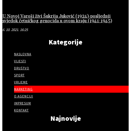
U Novoj Varoši živi Šukrija Juković (1924)-posljednji
svjedok četničkog genocida u ovom kraju (1941-1945)
6. 10. 2021. 16:25
Kategorije
NASLOVNA
VIJESTI
DRUŠTVO
SPORT
VRIJEME
MARKETING
O AGENCIJI
IMPRESUM
KONTAKT
Najnovije