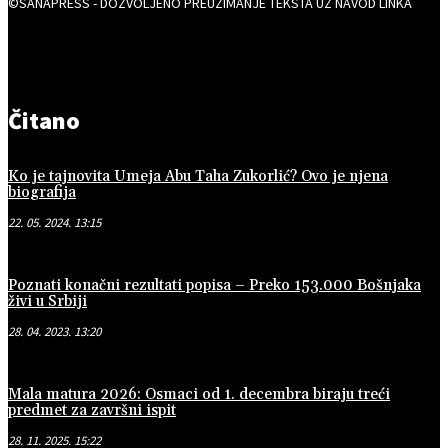
©SANAPRESS - DOZVOLJENO PREUZIMANJE TEKSTA UZ NAVOD LINKA
Čitano
Ko je tajnovita Umeja Abu Taha Zukorlić? Ovo je njena
biografija
22. 05. 2024. 13:15
Poznati konačni rezultati popisa – Preko 153.000 Bošnjaka
živi u Srbiji
28. 04. 2023. 13:20
Mala matura 2026: Osmaci od 1. decembra biraju treći
predmet za završni ispit
28. 11. 2025. 15:22