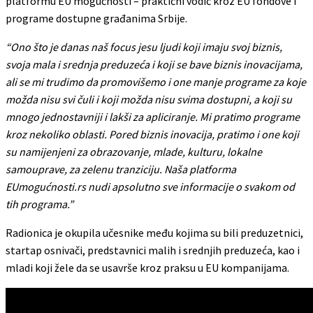
platformu EU mogućnosti – praktični vodič kroz EU fondove i
programe dostupne građanima Srbije.
“Ono što je danas naš focus jesu ljudi koji imaju svoj biznis,
svoja mala i srednja preduzeća i koji se bave biznis inovacijama,
ali se mi trudimo da promovišemo i one manje programe za koje
možda nisu svi čuli i koji možda nisu svima dostupni, a koji su
mnogo jednostavniji i lakši za apliciranje. Mi pratimo programe
kroz nekoliko oblasti. Pored biznis inovacija, pratimo i one koji
su namijenjeni za obrazovanje, mlade, kulturu, lokalne
samouprave, za zelenu tranziciju. Naša platforma
EUmogućnosti.rs nudi apsolutno sve informacije o svakom od
tih programa.”
Radionica je okupila učesnike među kojima su bili preduzetnici,
startap osnivači, predstavnici malih i srednjih preduzeća, kao i
mladi koji žele da se usavrše kroz praksu u EU kompanijama.