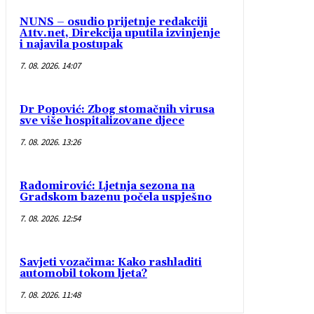
NUNS – osudio prijetnje redakciji
A1tv.net, Direkcija uputila izvinjenje
i najavila postupak
7. 08. 2026. 14:07
Dr Popović: Zbog stomačnih virusa
sve više hospitalizovane djece
7. 08. 2026. 13:26
Radomirović: Ljetnja sezona na
Gradskom bazenu počela uspješno
7. 08. 2026. 12:54
Savjeti vozačima: Kako rashladiti
automobil tokom ljeta?
7. 08. 2026. 11:48