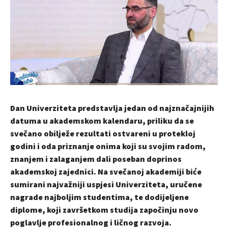
Dan Univerziteta predstavlja jedan od najznačajnijih
datuma u akademskom kalendaru, priliku da se
svečano obilježe rezultati ostvareni u protekloj
godini i oda priznanje onima koji su svojim radom,
znanjem i zalaganjem dali poseban doprinos
akademskoj zajednici. Na svečanoj akademiji biće
sumirani najvažniji uspjesi Univerziteta, uručene
nagrade najboljim studentima, te dodijeljene
diplome, koji završetkom studija započinju novo
poglavlje profesionalnog i ličnog razvoja.