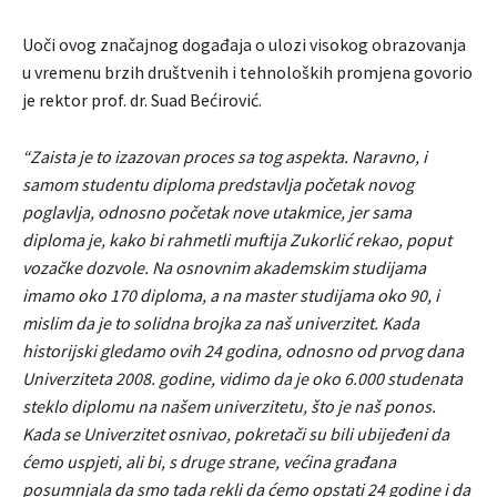
Uoči ovog značajnog događaja o ulozi visokog obrazovanja
u vremenu brzih društvenih i tehnoloških promjena govorio
je rektor prof. dr. Suad Bećirović.
“Zaista je to izazovan proces sa tog aspekta. Naravno, i
samom studentu diploma predstavlja početak novog
poglavlja, odnosno početak nove utakmice, jer sama
diploma je, kako bi rahmetli muftija Zukorlić rekao, poput
vozačke dozvole. Na osnovnim akademskim studijama
imamo oko 170 diploma, a na master studijama oko 90, i
mislim da je to solidna brojka za naš univerzitet. Kada
historijski gledamo ovih 24 godina, odnosno od prvog dana
Univerziteta 2008. godine, vidimo da je oko 6.000 studenata
steklo diplomu na našem univerzitetu, što je naš ponos.
Kada se Univerzitet osnivao, pokretači su bili ubijeđeni da
ćemo uspjeti, ali bi, s druge strane, većina građana
posumnjala da smo tada rekli da ćemo opstati 24 godine i da