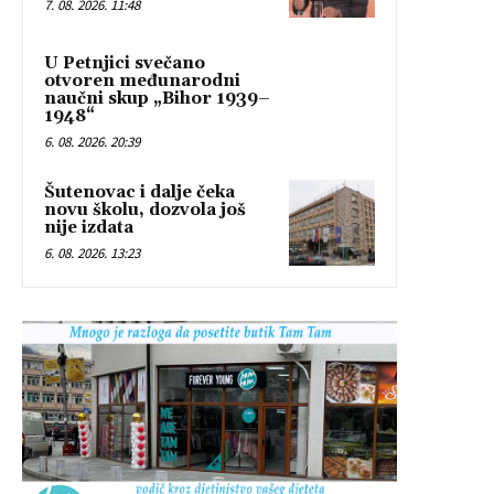
7. 08. 2026. 11:48
U Petnjici svečano
otvoren međunarodni
naučni skup „Bihor 1939–
1948“
6. 08. 2026. 20:39
Šutenovac i dalje čeka
novu školu, dozvola još
nije izdata
6. 08. 2026. 13:23