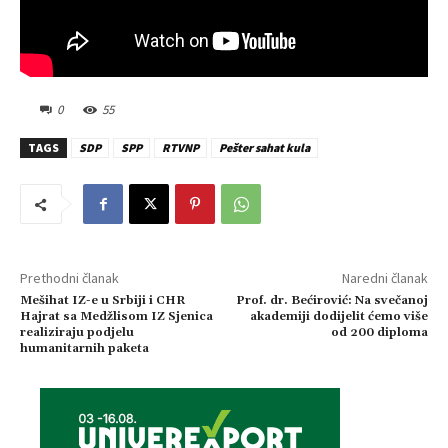
0
55
TAGS
SDP
SPP
RTVNP
Pešter sahat kula
Prethodni članak
Naredni članak
Mešihat IZ-e u Srbiji i CHR
Prof. dr. Bećirović: Na svečanoj
Hajrat sa Medžlisom IZ Sjenica
akademiji dodijelit ćemo više
realiziraju podjelu
od 200 diploma
humanitarnih paketa