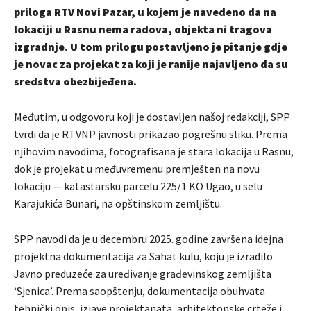
priloga RTV Novi Pazar, u kojem je navedeno da na
lokaciji u Rasnu nema radova, objekta ni tragova
izgradnje. U tom prilogu postavljeno je pitanje gdje
je novac za projekat za koji je ranije najavljeno da su
sredstva obezbijeđena.
Međutim, u odgovoru koji je dostavljen našoj redakciji, SPP
tvrdi da je RTVNP javnosti prikazao pogrešnu sliku. Prema
njihovim navodima, fotografisana je stara lokacija u Rasnu,
dok je projekat u međuvremenu premješten na novu
lokaciju — katastarsku parcelu 225/1 KO Ugao, u selu
Karajukića Bunari, na opštinskom zemljištu.
SPP navodi da je u decembru 2025. godine završena idejna
projektna dokumentacija za Sahat kulu, koju je izradilo
Javno preduzeće za uređivanje građevinskog zemljišta
‘Sjenica’. Prema saopštenju, dokumentacija obuhvata
tehnički opis, izjave projektanata, arhitektonske crteže i