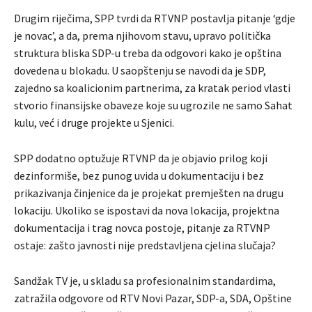
Drugim riječima, SPP tvrdi da RTVNP postavlja pitanje ‘gdje
je novac’, a da, prema njihovom stavu, upravo politička
struktura bliska SDP-u treba da odgovori kako je opština
dovedena u blokadu. U saopštenju se navodi da je SDP,
zajedno sa koalicionim partnerima, za kratak period vlasti
stvorio finansijske obaveze koje su ugrozile ne samo Sahat
kulu, već i druge projekte u Sjenici.
SPP dodatno optužuje RTVNP da je objavio prilog koji
dezinformiše, bez punog uvida u dokumentaciju i bez
prikazivanja činjenice da je projekat premješten na drugu
lokaciju. Ukoliko se ispostavi da nova lokacija, projektna
dokumentacija i trag novca postoje, pitanje za RTVNP
ostaje: zašto javnosti nije predstavljena cjelina slučaja?
Sandžak TV je, u skladu sa profesionalnim standardima,
zatražila odgovore od RTV Novi Pazar, SDP-a, SDA, Opštine