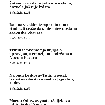
Šutenovac i dalje čeka novu školu,
dozvola još nije izdata
6. 08. 2026. 13:23
Rad na visokim temperaturama –
sindikati traže da smjernice postanu
zakonska obaveza
6. 08. 2026. 13:18
Tribina i promocija knjiga o
upravljanju emocijama održana u
Novom Pazaru
6. 08. 2026. 13:12
Na putu Leskova–Tutin u petak
trosatna obustava saobraćaja zbog
radova
6. 08. 2026. 12:59
Macut: Od 17. avgusta 18 lijekova
jeftinije do 70 odsto