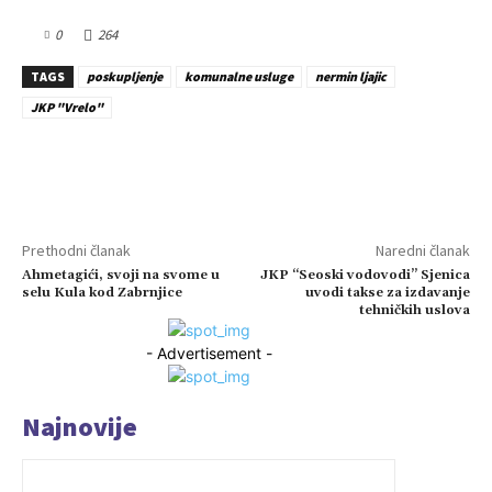
0
264
TAGS
poskupljenje
komunalne usluge
nermin ljajic
JKP "Vrelo"
Prethodni članak
Naredni članak
Ahmetagići, svoji na svome u
JKP “Seoski vodovodi” Sjenica
selu Kula kod Zabrnjice
uvodi takse za izdavanje
tehničkih uslova
- Advertisement -
Najnovije