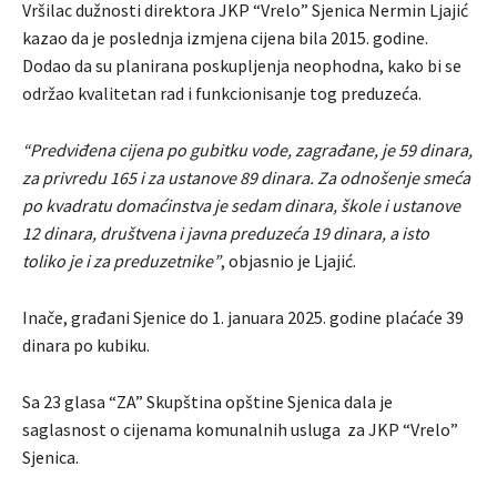
Vršilac dužnosti direktora JKP “Vrelo” Sjenica Nermin Ljajić
kazao da je poslednja izmjena cijena bila 2015. godine.
Dodao da su planirana poskupljenja neophodna, kako bi se
održao kvalitetan rad i funkcionisanje tog preduzeća.
“Predviđena cijena po gubitku vode, zagrađane, je 59 dinara,
za privredu 165 i za ustanove 89 dinara. Za odnošenje smeća
po kvadratu domaćinstva je sedam dinara, škole i ustanove
12 dinara, društvena i javna preduzeća 19 dinara, a isto
toliko je i za preduzetnike”
, objasnio je Ljajić.
Inače, građani Sjenice do 1. januara 2025. godine plaćaće 39
dinara po kubiku.
Sa 23 glasa “ZA” Skupština opštine Sjenica dala je
saglasnost o cijenama komunalnih usluga za JKP “Vrelo”
Sjenica.