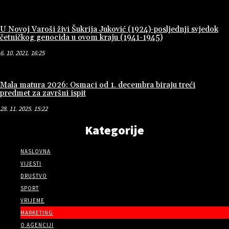
U Novoj Varoši živi Šukrija Juković (1924)-posljednji svjedok
četničkog genocida u ovom kraju (1941-1945)
6. 10. 2021. 16:25
Mala matura 2026: Osmaci od 1. decembra biraju treći
predmet za završni ispit
28. 11. 2025. 15:22
Kategorije
NASLOVNA
VIJESTI
DRUŠTVO
SPORT
VRIJEME
MARKETING
O AGENCIJI