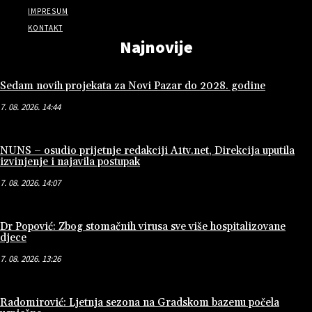
IMPRESUM
KONTAKT
Najnovije
Sedam novih projekata za Novi Pazar do 2028. godine
7. 08. 2026. 14:44
NUNS – osudio prijetnje redakciji A1tv.net, Direkcija uputila
izvinjenje i najavila postupak
7. 08. 2026. 14:07
Dr Popović: Zbog stomačnih virusa sve više hospitalizovane
djece
7. 08. 2026. 13:26
Radomirović: Ljetnja sezona na Gradskom bazenu počela