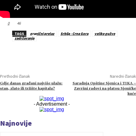
0
46
TAGS
granični prelaz
Srbija - Crna Gora
velike gužve
zadržavanja
Prethodni članak
Naredni članak
Gdje danas građani najviše ulažu:
Saradnja Opštine Sjenica i TIKA –
stan, zlato ili tržište kapitala?
Završni radovi na platou Sjeničke
kuće
- Advertisement -
Najnovije