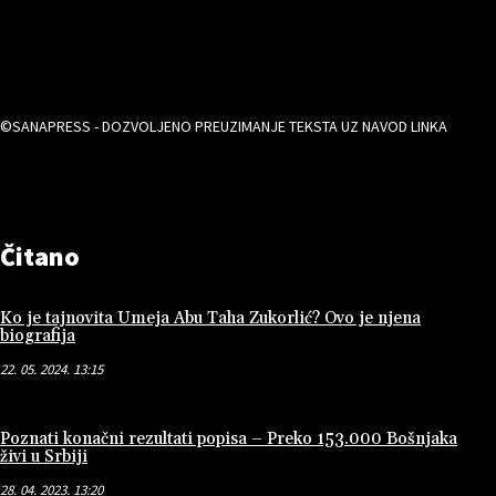
©SANAPRESS - DOZVOLJENO PREUZIMANJE TEKSTA UZ NAVOD LINKA
Čitano
Ko je tajnovita Umeja Abu Taha Zukorlić? Ovo je njena
biografija
22. 05. 2024. 13:15
Poznati konačni rezultati popisa – Preko 153.000 Bošnjaka
živi u Srbiji
28. 04. 2023. 13:20