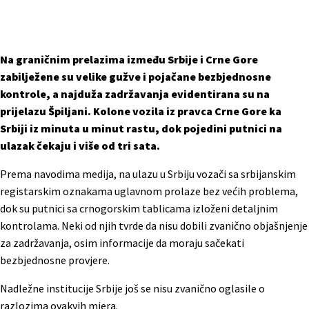
Na graničnim prelazima između Srbije i Crne Gore
zabilježene su velike gužve i pojačane bezbjednosne
kontrole, a najduža zadržavanja evidentirana su na
prijelazu Špiljani. Kolone vozila iz pravca Crne Gore ka
Srbiji iz minuta u minut rastu, dok pojedini putnici na
ulazak čekaju i više od tri sata.
Prema navodima medija, na ulazu u Srbiju vozači sa srbijanskim
registarskim oznakama uglavnom prolaze bez većih problema,
dok su putnici sa crnogorskim tablicama izloženi detaljnim
kontrolama. Neki od njih tvrde da nisu dobili zvanično objašnjenje
za zadržavanja, osim informacije da moraju sačekati
bezbjednosne provjere.
Nadležne institucije Srbije još se nisu zvanično oglasile o
razlozima ovakvih mjera.