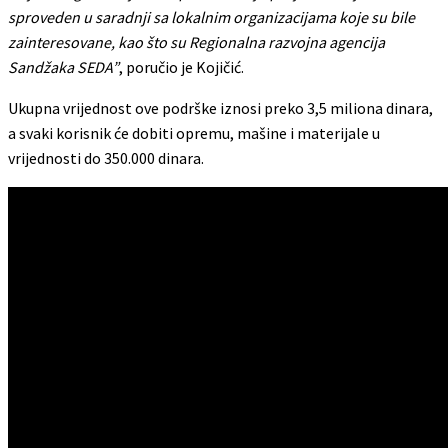
sproveden u saradnji sa lokalnim organizacijama koje su bile
zainteresovane, kao što su Regionalna razvojna agencija
Sandžaka SEDA”
, poručio je Kojičić.
Ukupna vrijednost ove podrške iznosi preko 3,5 miliona dinara,
a svaki korisnik će dobiti opremu, mašine i materijale u
vrijednosti do 350.000 dinara.