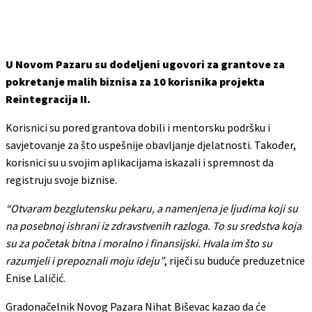
U Novom Pazaru su dodeljeni ugovori za grantove za
pokretanje malih biznisa za 10 korisnika projekta
Reintegracija II.
Korisnici su pored grantova dobili i mentorsku podršku i
savjetovanje za što uspešnije obavljanje djelatnosti. Također,
korisnici su u svojim aplikacijama iskazali i spremnost da
registruju svoje biznise.
“Otvaram bezglutensku pekaru, a namenjena je ljudima koji su
na posebnoj ishrani iz zdravstvenih razloga. To su sredstva koja
su za početak bitna i moralno i finansijski. Hvala im što su
razumjeli i prepoznali moju ideju”
, riječi su buduće preduzetnice
Enise Laličić.
Gradonačelnik Novog Pazara Nihat Biševac kazao da će