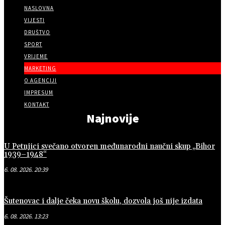
NASLOVNA
VIJESTI
DRUŠTVO
SPORT
VRIJEME
MARKETING
O AGENCIJI
IMPRESUM
KONTAKT
Najnovije
U Petnjici svečano otvoren međunarodni naučni skup „Bihor
1939–1948“
6. 08. 2026. 20:39
Šutenovac i dalje čeka novu školu, dozvola još nije izdata
6. 08. 2026. 13:23