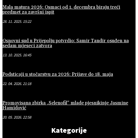
Mala matura 2026: Osmaci od 1. decembra biraju treći
predmet za završni ispit
28. 11. 2025. 15:22
Osnovni sud u Prijepolju potvrdio: Samir Tandir osuđen na
sedam mjeseci zatvora
13. 10. 2025. 16:45
Podsticaji u stočarstvu za 2026: Prijave do 18. maja
22. 04. 2026. 21:18
Promovisana zbirka „Selenofil“ mlade pjesnikinje Jasmine
Hamidović
20. 05. 2026. 22:58
Kategorije