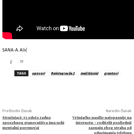
SANA-A. Alić
0
79
TAGS
ugovori
Reintegracija 2
mali biznisi
grantovi
Prethodni članak
Naredni članak
Stručnjaci: 15 odsto radno
Vršnjačko nasilje najopasnije na
sposobnog stanovništva ima neki
internetu – roditelji posljednji
mentalni poremećaj
saznaju zbog straha od
oduzimanja telefona