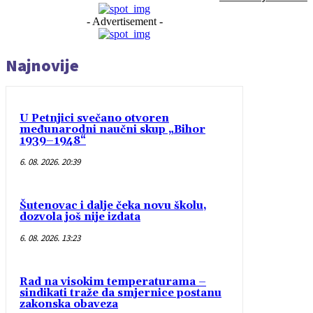
- Advertisement -
Najnovije
U Petnjici svečano otvoren
međunarodni naučni skup „Bihor
1939–1948“
6. 08. 2026. 20:39
Šutenovac i dalje čeka novu školu,
dozvola još nije izdata
6. 08. 2026. 13:23
Rad na visokim temperaturama –
sindikati traže da smjernice postanu
zakonska obaveza