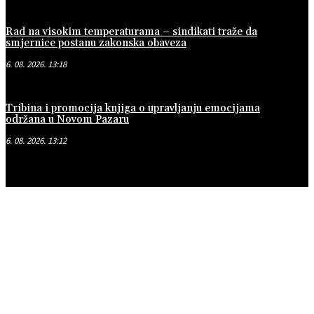
Rad na visokim temperaturama – sindikati traže da
smjernice postanu zakonska obaveza
6. 08. 2026. 13:18
Tribina i promocija knjiga o upravljanju emocijama
održana u Novom Pazaru
6. 08. 2026. 13:12