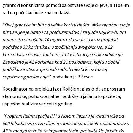
grantovi korisnicima pomoći da ostvare svoje ciljeve, ali i da im
rad na početku bude znatno lakši.
“Ovaj grant će im biti od velike koristi da što lakše započnu svoje
biznise, jee je bitno i za preduzetništvo i za ljude koji kreću tim
putem. Sa današnjih 10 ugovora, do sada su kroz projekat
podržana 33 korisnika u otpočinjanju svog biznisa, a 22
korisnika su prošla obuke za prekvalifikacije i dokvalifikacije.
Zaposleno je 42 korisnika kod 21 poslodavca, koji su dobili
podršku za otvaranje novih radnih mesta kroz razvoj
sopstvenog poslovanja”
, podvukao je Biševac.
Koordinator na projektu Igor Kojičić naglasio da se program
ekonomske, psiho-socijalne i podrške u jačanju kapaciteta,
uspješno realizira već četiri godine.
“Program Reintragacija II i I u Novom Pazaru je vredan više od
600 hiljada evra sa značajnim doprinosom lokalne samouprave.
Ali je mnogo važnije za implementaciju projekta što je istinski