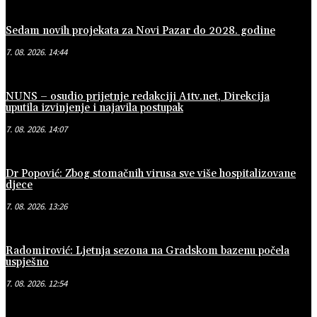
Sedam novih projekata za Novi Pazar do 2028. godine
7. 08. 2026. 14:44
NUNS – osudio prijetnje redakciji A1tv.net, Direkcija
uputila izvinjenje i najavila postupak
7. 08. 2026. 14:07
Dr Popović: Zbog stomačnih virusa sve više hospitalizovane
djece
7. 08. 2026. 13:26
Radomirović: Ljetnja sezona na Gradskom bazenu počela
uspješno
7. 08. 2026. 12:54