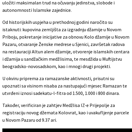
uložiti maksimalan trud na očuvanju jedinstva, slobode i
autonomnosti Islamske zajednice.
Od historijskih uspjeha u prethodnoj godini naročito su
istaknuti: kupovina zemljišta za izgradnju džamije u Novom
Priboju, pokretanje inicijative za obnovu Kolo džamije u Novom
Pazaru, otvaranje Ženske medrese u Sjenici, završetak radova
na restauraciji Altun alem džamije, otvorenje islamskih centara
i džamija u sandžačkim medžlisima, te mesdžida u Muftijstvu
beogradsko-novosadskom, kao i mnogi drugi projekti.
U okviru priprema za ramazanske aktivnosti, prisutni su
upoznati sa visinom nisaba za nastupajući mjesec Ramazan te
utvrđeni iznosi sadekatu-l-fitra od 1.500, 1.000 i 800 dinara.
Također, verificiran je zahtjev Medžlisa IZ-e Prijepolje za
registraciju novog džemata Kolovrat, kao i uvakufljenje parcele
u Novom Pazaru od 9.37 ari.