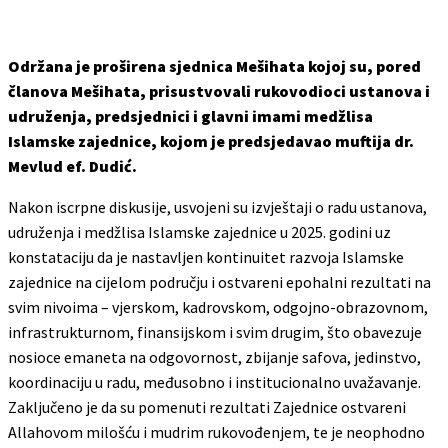
Održana je proširena sjednica Mešihata kojoj su, pored
članova Mešihata, prisustvovali rukovodioci ustanova i
udruženja, predsjednici i glavni imami medžlisa
Islamske zajednice, kojom je predsjedavao muftija dr.
Mevlud ef. Dudić.
Nakon iscrpne diskusije, usvojeni su izvještaji o radu ustanova,
udruženja i medžlisa Islamske zajednice u 2025. godini uz
konstataciju da je nastavljen kontinuitet razvoja Islamske
zajednice na cijelom području i ostvareni epohalni rezultati na
svim nivoima – vjerskom, kadrovskom, odgojno-obrazovnom,
infrastrukturnom, finansijskom i svim drugim, što obavezuje
nosioce emaneta na odgovornost, zbijanje safova, jedinstvo,
koordinaciju u radu, međusobno i institucionalno uvažavanje.
Zaključeno je da su pomenuti rezultati Zajednice ostvareni
Allahovom milošću i mudrim rukovođenjem, te je neophodno