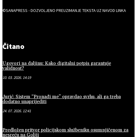
©SANAPRESS - DOZVOLJENO PREUZIMANJE TEKSTA UZ NAVOD LINKA
Čitano
Ugovori na daljinu: Kako digitalni potpis garantuje
validnost?
10. 03. 2026. 14:19
Jurić: Sistem “Pronađi me” opravdao svrhu, ali ga treba
dodatno unaprijediti
24. 07. 2026. 12:41
Predložen pritvor policijskom službeniku osumnjičenom za
nesreću na Goliji