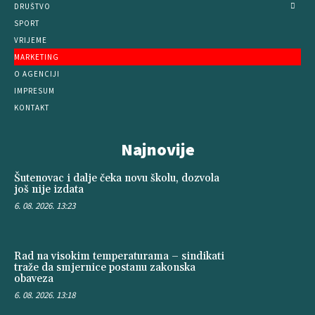
DRUŠTVO
SPORT
VRIJEME
MARKETING
O AGENCIJI
IMPRESUM
KONTAKT
Najnovije
Šutenovac i dalje čeka novu školu, dozvola
još nije izdata
6. 08. 2026. 13:23
Rad na visokim temperaturama – sindikati
traže da smjernice postanu zakonska
obaveza
6. 08. 2026. 13:18