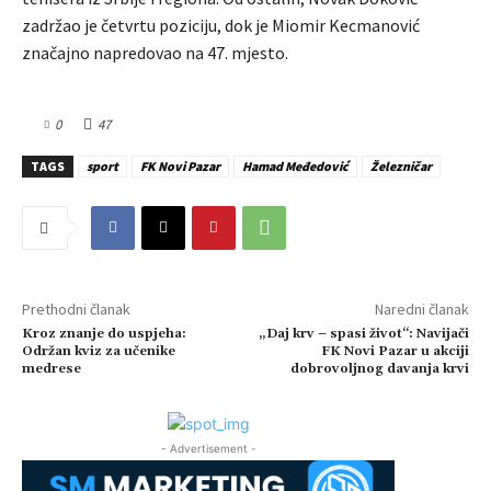
zadržao je četvrtu poziciju, dok je Miomir Kecmanović
značajno napredovao na 47. mjesto.
0
47
TAGS
sport
FK Novi Pazar
Hamad Međedović
Železničar
Prethodni članak
Naredni članak
Kroz znanje do uspjeha:
„Daj krv – spasi život“: Navijači
Održan kviz za učenike
FK Novi Pazar u akciji
medrese
dobrovoljnog davanja krvi
- Advertisement -