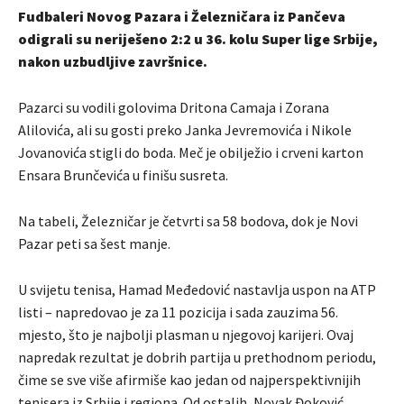
Fudbaleri Novog Pazara i Železničara iz Pančeva
odigrali su neriješeno 2:2 u 36. kolu Super lige Srbije,
nakon uzbudljive završnice.
Pazarci su vodili golovima Dritona Camaja i Zorana
Alilovića, ali su gosti preko Janka Jevremovića i Nikole
Jovanovića stigli do boda. Meč je obilježio i crveni karton
Ensara Brunčevića u finišu susreta.
Na tabeli, Železničar je četvrti sa 58 bodova, dok je Novi
Pazar peti sa šest manje.
U svijetu tenisa, Hamad Međedović nastavlja uspon na ATP
listi – napredovao je za 11 pozicija i sada zauzima 56.
mjesto, što je najbolji plasman u njegovoj karijeri. Ovaj
napredak rezultat je dobrih partija u prethodnom periodu,
čime se sve više afirmiše kao jedan od najperspektivnijih
tenisera iz Srbije i regiona. Od ostalih, Novak Đoković