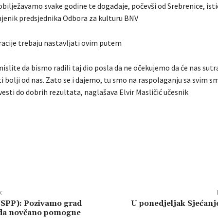
 obilježavamo svake godine te događaje, počevši od Srebrenice, ist
jenik predsjednika Odbora za kulturu BNV
acije trebaju nastavljati ovim putem
islite da bismo radili taj dio posla da ne očekujemo da će nas sut
biti bolji od nas. Zato se i dajemo, tu smo na raspolaganju sa svim 
sti do dobrih rezultata, naglašava Elvir Masličić učesnik
k
(SPP): Pozivamo grad
U ponedjeljak Sjećanj
 da novčano pomogne