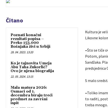
Čitano
Kultura je vel
Poznati konačni
Likovne koloni
rezultati popisa –
Preko 153.000
Bošnjaka živi u Srbiji
–
Što se tiče 
28. 04. 2023. 13:20
Potom, planir
Sandžaka. Pla
Ko je tajnovita Umeja
Abu Taha Zukorlić?
predsjednica 
Ovo je njena biografija
22. 05. 2024. 13:15
S malo sredsta
Mala matura 2026:
Osmaci od 1.
–
Toliko imamo
decembra biraju treći
to raditi, pos
predmet za završni
ispit
treba mnogo. 