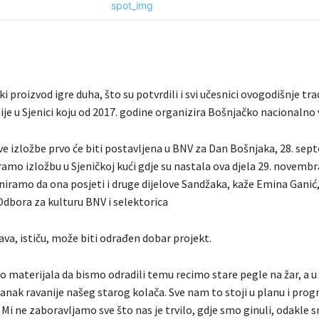
iki proizvod igre duha, što su potvrdili i svi učesnici ovogodišnje tr
je u Sjenici koju od 2017. godine organizira Bošnjačko nacionalno 
ove izložbe prvo će biti postavljena u BNV za Dan Bošnjaka, 28. sep
amo izložbu u Sjeničkoj kući gdje su nastala ova djela 29. novemb
niramo da ona posjeti i druge dijelove Sandžaka, kaže Emina Ganić
Odbora za kulturu BNV i selektorica
va, ističu, može biti odrađen dobar projekt.
 materijala da bismo odradili temu recimo stare pegle na žar, a 
tanak ravanije našeg starog kolača. Sve nam to stoji u planu i pro
Mi ne zaboravljamo sve što nas je trvilo, gdje smo ginuli, odakle 