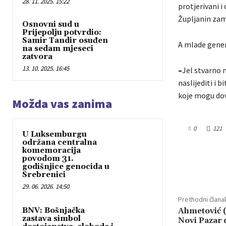
28. 11. 2025. 15:22
protjerivani i
Župljanin zam
Osnovni sud u
Prijepolju potvrdio:
Samir Tandir osuđen
A mlade gener
na sedam mjeseci
zatvora
13. 10. 2025. 16:45
–
Jel stvarno m
naslijediti i 
koje mogu dove
Možda vas zanima
0
121
U Luksemburgu
održana centralna
komemoracija
povodom 31.
Dijeliti
godišnjice genocida u
Srebrenici
29. 06. 2026. 14:50
Prethodni člana
Ahmetović 
BNV: Bošnjačka
zastava simbol
Novi Pazar