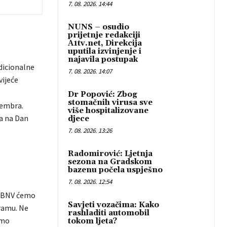
7. 08. 2026. 14:44
NUNS – osudio
prijetnje redakciji
A1tv.net, Direkcija
uputila izvinjenje i
najavila postupak
adicionalne
7. 08. 2026. 14:07
vijeće
Dr Popović: Zbog
stomačnih virusa sve
tembra.
više hospitalizovane
ra na Dan
djece
,
7. 08. 2026. 13:26
Radomirović: Ljetnja
sezona na Gradskom
bazenu počela uspješno
7. 08. 2026. 12:54
u BNV ćemo
Savjeti vozačima: Kako
gramu. Ne
rashladiti automobil
smo
tokom ljeta?