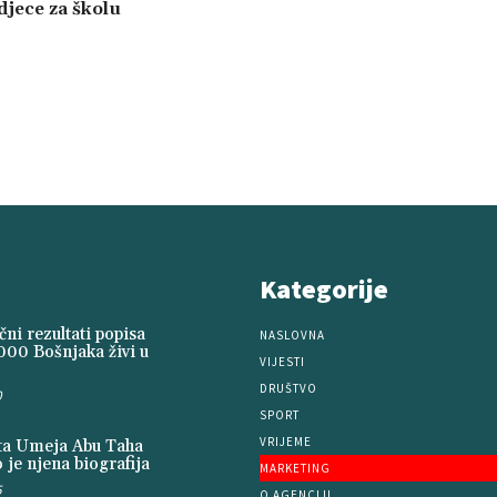
jece za školu
Kategorije
ni rezultati popisa
NASLOVNA
000 Bošnjaka živi u
VIJESTI
DRUŠTVO
0
SPORT
VRIJEME
ita Umeja Abu Taha
 je njena biografija
MARKETING
5
O AGENCIJI