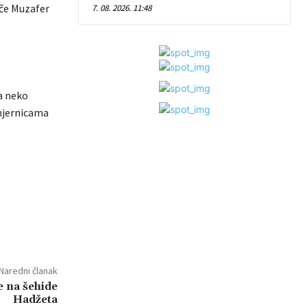
iče Muzafer
7. 08. 2026. 11:48
ra neko
smjernicama
Naredni članak
e na šehide
Hadžeta