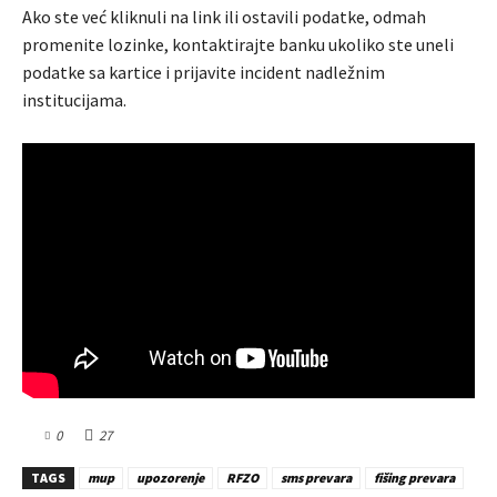
Ako ste već kliknuli na link ili ostavili podatke, odmah
promenite lozinke, kontaktirajte banku ukoliko ste uneli
podatke sa kartice i prijavite incident nadležnim
institucijama.
0
27
TAGS
mup
upozorenje
RFZO
sms prevara
fišing prevara