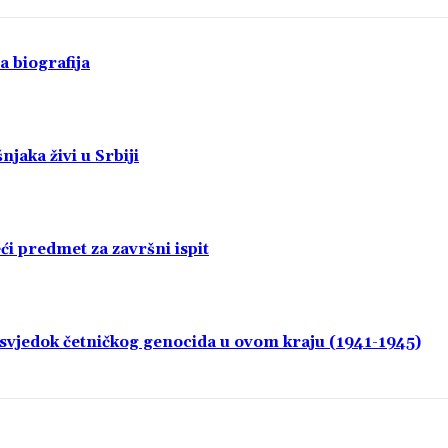
a biografija
jaka živi u Srbiji
i predmet za završni ispit
i svjedok četničkog genocida u ovom kraju (1941-1945)