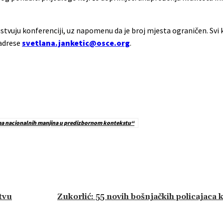
ustvuju konferenciji, uz napomenu da je broj mjesta ograničen. Svi k
 adrese
svetlana.janketic@osce.org
.
ima nacionalnih manjina u predizbornom kontekstu“
tvu
Zukorlić: 55 novih bošnjačkih policajaca