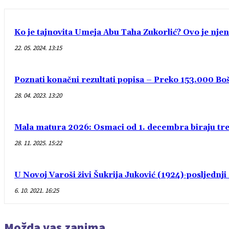
Ko je tajnovita Umeja Abu Taha Zukorlić? Ovo je njen
22. 05. 2024. 13:15
Poznati konačni rezultati popisa – Preko 153.000 Bošn
28. 04. 2023. 13:20
Mala matura 2026: Osmaci od 1. decembra biraju treć
28. 11. 2025. 15:22
U Novoj Varoši živi Šukrija Juković (1924)-posljednj
6. 10. 2021. 16:25
Možda vas zanima