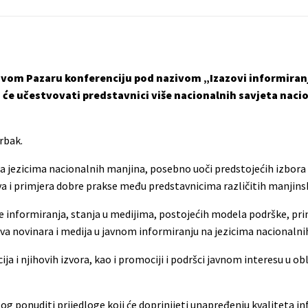
u Novom Pazaru konferenciju pod nazivom „Izazovi informiran
će učestvovati predstavnici više nacionalnih savjeta nacio
Vrbak.
na jezicima nacionalnih manjina, posebno uoči predstojećih izbora
a i primjera dobre prakse među predstavnicima različitih manjinsk
informiranja, stanja u medijima, postojećih modela podrške, pri
va novinara i medija u javnom informiranju na jezicima nacionalni
 i njihovih izvora, kao i promociji i podršci javnom interesu u ob
alog ponuditi prijedloge koji će doprinijeti unapređenju kvaliteta i