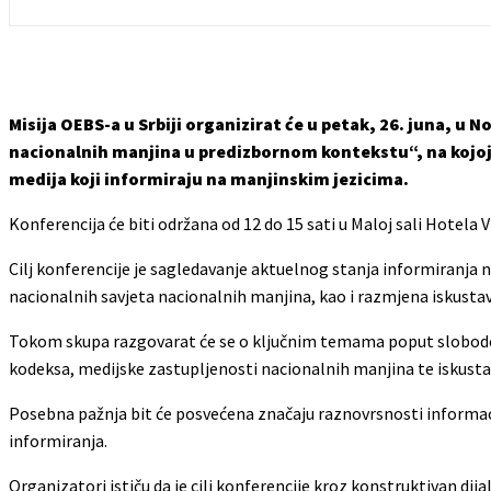
Misija OEBS-a u Srbiji organizirat će u petak, 26. juna, 
nacionalnih manjina u predizbornom kontekstu“, na kojoj 
medija koji informiraju na manjinskim jezicima.
Konferencija će biti održana od 12 do 15 sati u Maloj sali Hotela 
Cilj konferencije je sagledavanje aktuelnog stanja informiranja 
nacionalnih savjeta nacionalnih manjina, kao i razmjena iskustav
Tokom skupa razgovarat će se o ključnim temama poput slobode 
kodeksa, medijske zastupljenosti nacionalnih manjina te iskusta
Posebna pažnja bit će posvećena značaju raznovrsnosti informacija
informiranja.
Organizatori ističu da je cilj konferencije kroz konstruktivan dij