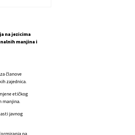
ja na jezicima
nalnih manjina i
 za članove
ih zajednica.
mjene etičkog
h manjina.
lasti javnog
nformiranja na