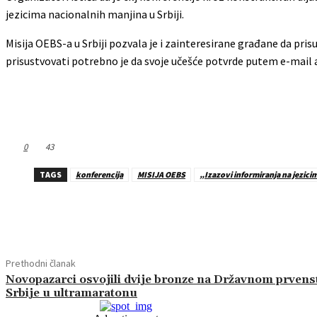
jezicima nacionalnih manjina u Srbiji.
Misija OEBS-a u Srbiji pozvala je i zainteresirane građane da pris
prisustvovati potrebno je da svoje učešće potvrde putem e-mail
0
43
TAGS
konferencija
MISIJA OEBS
„Izazovi informiranja na jezic
Dijeliti
Prethodni članak
Novopazarci osvojili dvije bronze na Državnom prvens
Srbije u ultramaratonu