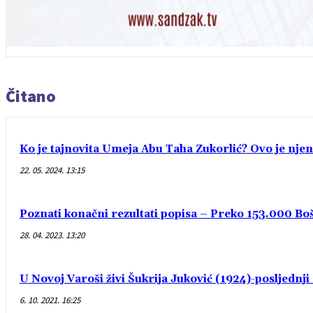
Čitano
Ko je tajnovita Umeja Abu Taha Zukorlić? Ovo je njen
22. 05. 2024. 13:15
Poznati konačni rezultati popisa – Preko 153.000 Bošn
28. 04. 2023. 13:20
U Novoj Varoši živi Šukrija Juković (1924)-posljednj
6. 10. 2021. 16:25