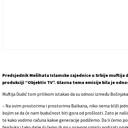
Predsjednik Mešihata Islamske zajednice u Srbije muftija dr
produkciji “Objektiv TV”. Glavna tema emisije bila je odnos
Muftija Dudić tom prilikom istakao da su odnosi između Bošnjaka 
– Na ovim prostorima i prostorima Balkana, niko nema bliži jedni 
bojim se da će nam budućnost biti gora od prošlosti. Zato je naši
te kako vodimo računa kakve generacije podižemo. Da li ćemo pod
fejsbuka i tako dalje ili ćemo ih mi u pravom smislu podizati onak