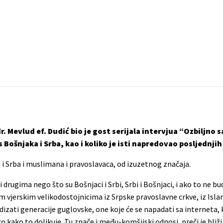
. Mevlud ef. Dudić bio je gost serijala intervjua “Ozbiljno 
 Bošnjaka i Srba, kao i koliko je isti napredovao posljednji
i Srba i muslimana i pravoslavaca, od izuzetnog značaja.
drugima nego što su Bošnjaci i Srbi, Srbi i Bošnjaci, i ako to ne bu
m vjerskim velikodostojnicima iz Srpske pravoslavne crkve, iz Isla
izati generacije guglovske, one koje će se napadati sa interneta,
o kako to dolikuje. Tu znače i među-komšijski odnosi, preči je bliži