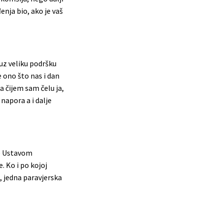
enja bio, ako je vaš
uz veliku podršku
e ono što nas i dan
a čijem sam čelu ja,
napora a i dalje
 je Ustavom
. Ko i po kojoj
, jedna paravjerska