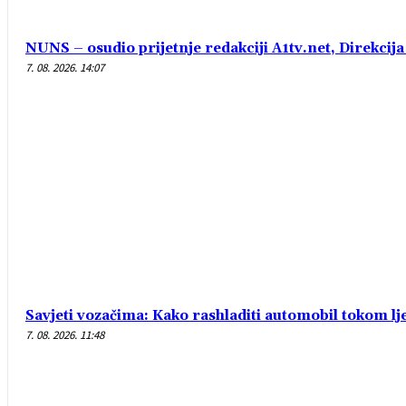
NUNS – osudio prijetnje redakciji A1tv.net, Direkcija 
7. 08. 2026. 14:07
Savjeti vozačima: Kako rashladiti automobil tokom lj
7. 08. 2026. 11:48