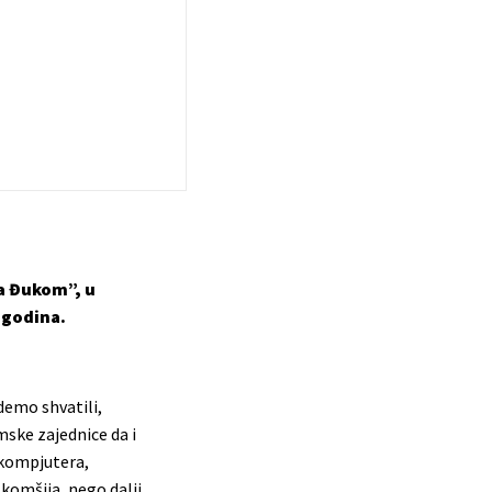
sa Đukom”, u
h godina.
demo shvatili,
mske zajednice da i
 kompjutera,
 komšija, nego dalji