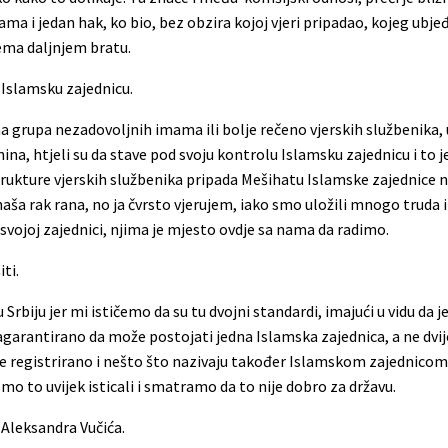
ma i jedan hak, ko bio, bez obzira kojoj vjeri pripadao, kojeg ubjeđ
rema daljnjem bratu.
 Islamsku zajednicu.
 grupa nezadovoljnih imama ili bolje rečeno vjerskih službenika, 
na, htjeli su da stave pod svoju kontrolu Islamsku zajednicu i to j
trukture vjerskih službenika pripada Mešihatu Islamske zajednice n
ša rak rana, no ja čvrsto vjerujem, iako smo uložili mnogo truda i 
e svojoj zajednici, njima je mjesto ovdje sa nama da radimo.
ti.
u Srbiju jer mi ističemo da su tu dvojni standardi, imajući u vidu da
arantirano da može postojati jedna Islamska zajednica, a ne dvije
ce registrirano i nešto što nazivaju također Islamskom zajednicom
mo to uvijek isticali i smatramo da to nije dobro za državu.
e Aleksandra Vučića.