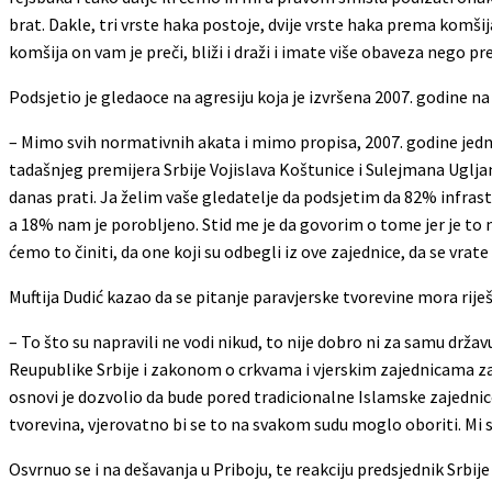
brat. Dakle, tri vrste haka postoje, dvije vrste haka prema komšija
komšija on vam je preči, bliži i draži i imate više obaveza nego p
Podsjetio je gledaoce na agresiju koja je izvršena 2007. godine na
– Mimo svih normativnih akata i mimo propisa, 2007. godine jedna
tadašnjeg premijera Srbije Vojislava Koštunice i Sulejmana Ugljani
danas prati. Ja želim vaše gledatelje da podsjetim da 82% infras
a 18% nam je porobljeno. Stid me je da govorim o tome jer je to na
ćemo to činiti, da one koji su odbegli iz ove zajednice, da se vrat
Muftija Dudić kazao da se pitanje paravjerske tvorevine mora riješi
– To što su napravili ne vodi nikud, to nije dobro ni za samu držav
Reupublike Srbije i zakonom o crkvama i vjerskim zajednicama zag
osnovi je dozvolio da bude pored tradicionalne Islamske zajedni
tvorevina, vjerovatno bi se to na svakom sudu moglo oboriti. Mi s
Osvrnuo se i na dešavanja u Priboju, te reakciju predsjednik Srbij