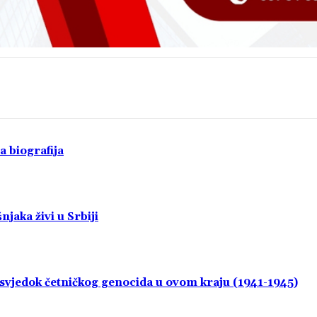
a biografija
jaka živi u Srbiji
i svjedok četničkog genocida u ovom kraju (1941-1945)