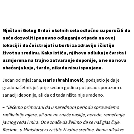
Mještani Golog Brda i okolnih sela odlučno su poručili da
neće dozvoliti ponovno odlaganje otpada na ovoj
lokaciji i da će istrajati u borbi za zdraviju i čistiju
životnu sredinu. Kako ističu, njihova odluka je čvrsta i
usmjerena na trajno zatvaranje deponije, a ne na nova
obećanja koja, tvrde, nikada nisu ispunjena.
Jedan od mještana,
Haris Ibrahimović
, podsjetio je da je
gradonačelnik još prije sedam godina potpisao sporazum o
sanaciji deponije, ali da od tada ništa nije urađeno.
–
“Bićemo primorani da u narednom periodu sprovedemo
radikalnije mjere, ali one ne znače nasilje, nerede, remećenje
javnog reda i mira. One znače da želimo da se naš glas čuje.
Recimo, u Ministarstvu zaštite životne sredine. Nema nikakve