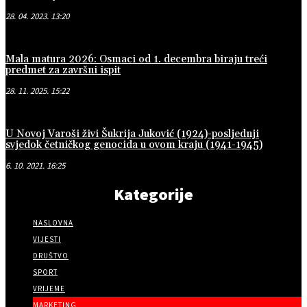
28. 04. 2023. 13:20
Mala matura 2026: Osmaci od 1. decembra biraju treći
predmet za završni ispit
28. 11. 2025. 15:22
U Novoj Varoši živi Šukrija Juković (1924)-posljednji
svjedok četničkog genocida u ovom kraju (1941-1945)
6. 10. 2021. 16:25
Kategorije
NASLOVNA
VIJESTI
DRUŠTVO
SPORT
VRIJEME
MARKETING