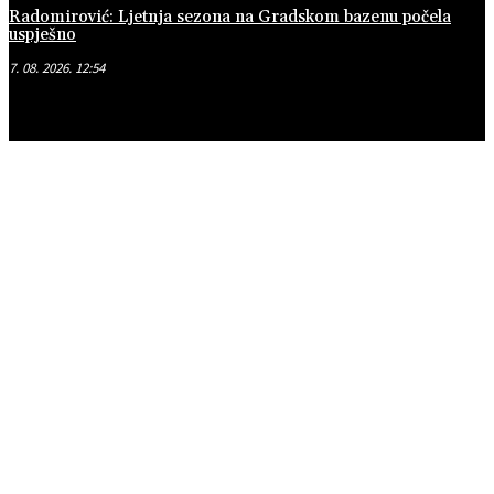
Radomirović: Ljetnja sezona na Gradskom bazenu počela
uspješno
7. 08. 2026. 12:54