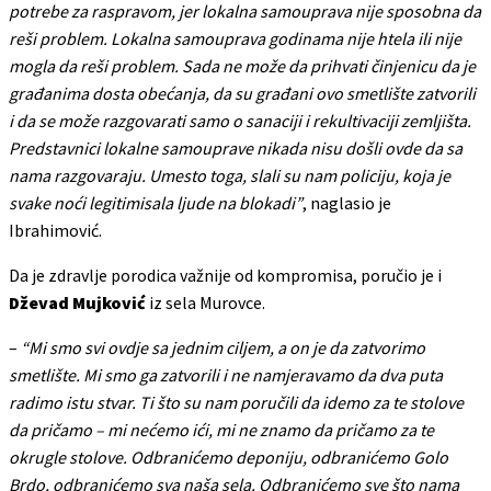
potrebe za raspravom, jer lokalna samouprava nije sposobna da
reši problem. Lokalna samouprava godinama nije htela ili nije
mogla da reši problem. Sada ne može da prihvati činjenicu da je
građanima dosta obećanja, da su građani ovo smetlište zatvorili
i da se može razgovarati samo o sanaciji i rekultivaciji zemljišta.
Predstavnici lokalne samouprave nikada nisu došli ovde da sa
nama razgovaraju. Umesto toga, slali su nam policiju, koja je
svake noći legitimisala ljude na blokadi”
, naglasio je
Ibrahimović.
Da je zdravlje porodica važnije od kompromisa, poručio je i
Dževad Mujković
iz sela Murovce.
–
“Mi smo svi ovdje sa jednim ciljem, a on je da zatvorimo
smetlište. Mi smo ga zatvorili i ne namjeravamo da dva puta
radimo istu stvar. Ti što su nam poručili da idemo za te stolove
da pričamo – mi nećemo ići, mi ne znamo da pričamo za te
okrugle stolove. Odbranićemo deponiju, odbranićemo Golo
Brdo, odbranićemo sva naša sela. Odbranićemo sve što nama