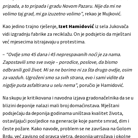
pripada, a to pripada i gradu Novom Pazaru. Nije da mi ne
volimo taj grad, mi ga izuzetno volimo”
, rekao je Mujković.
Kao jedino trajno rješenje,
Izet Hamidović
iz sela Jukovača
vidi izgradnju fabrike za reciklažu. On je podsjetio da mještani
već mjesecima istrajavaju u protestima.
–
“Ovdje smo 45 dana i 45 neprespavanih noći je za nama.
Zapostavili smo sve svoje – porodice, poslove, da bismo
odbranili goli život. Mi se ne borimo ni za šta drugo ovdje, osim
za vazduh. Ugroženi smo sa svih strana, evo i sami vidite da
nigdje puta asfaltirana u selu nema”
, poručio je Hamidović.
Na skupu je kritikovana i navodna izjava gradonačelnika da se u
blizini deponije nalazi mali broj domaćinstava. Mještani
podsjećaju da deponija godinama uništava kvalitet života,
ostavljajući posljedice na generacije koje pamte smrad, dim i
česte požare. Kako navode, problem se ne završava na Golom
Brdu, već zavisno od pravca vjetra, deponija ugrožava i okolne