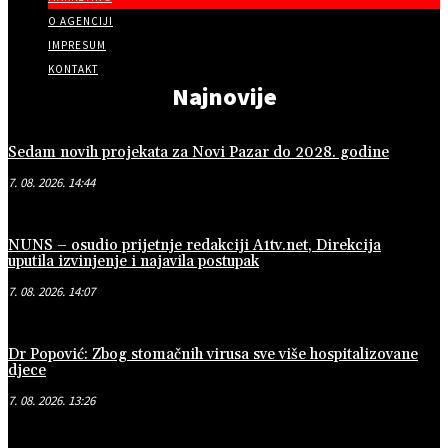
O AGENCIJI
IMPRESUM
KONTAKT
Najnovije
Sedam novih projekata za Novi Pazar do 2028. godine
7. 08. 2026. 14:44
NUNS – osudio prijetnje redakciji A1tv.net, Direkcija
uputila izvinjenje i najavila postupak
7. 08. 2026. 14:07
Dr Popović: Zbog stomačnih virusa sve više hospitalizovane
djece
7. 08. 2026. 13:26