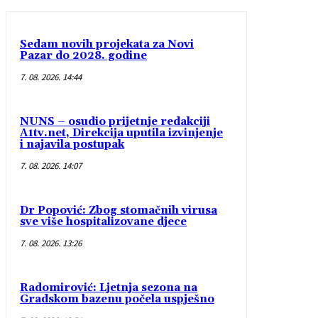
Sedam novih projekata za Novi
Pazar do 2028. godine
7. 08. 2026. 14:44
NUNS – osudio prijetnje redakciji
A1tv.net, Direkcija uputila izvinjenje
i najavila postupak
7. 08. 2026. 14:07
Dr Popović: Zbog stomačnih virusa
sve više hospitalizovane djece
7. 08. 2026. 13:26
Radomirović: Ljetnja sezona na
Gradskom bazenu počela uspješno