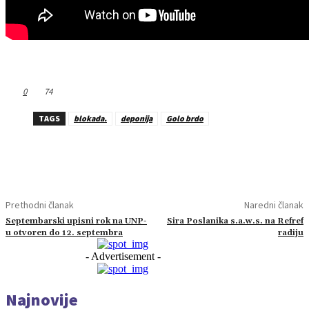
0
74
TAGS
blokada.
deponija
Golo brdo
Prethodni članak
Naredni članak
Septembarski upisni rok na UNP-
Sira Poslanika s.a.w.s. na Refref
u otvoren do 12. septembra
radiju
- Advertisement -
Najnovije