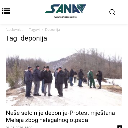
Naslovnica
Tagovi
Deponija
Tag: deponija
Naše selo nije deponija-Protest mještana
Melaja zbog nelegalnog otpada
29. 01. 2026. 14:20
0