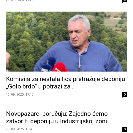
Komisija za nestala lica pretražuje deponiju
„Golo brdo“ u potrazi za...
10. 09. 2025. 17:10
0
Novopazarci poručuju: Zajedno ćemo
zatvoriti deponiju u Industrijskoj zoni
28. 08. 2025. 15:43
0