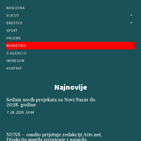
NASLOVNA
VIJESTI
DRUŠTVO
SPORT
VRIJEME
MARKETING
O AGENCIJI
IMPRESUM
KONTAKT
Najnovije
Sedam novih projekata za Novi Pazar do
2028. godine
7. 08. 2026. 14:44
NUNS – osudio prijetnje redakciji A1tv.net,
Direkcija uputila izvinjenje i najavila