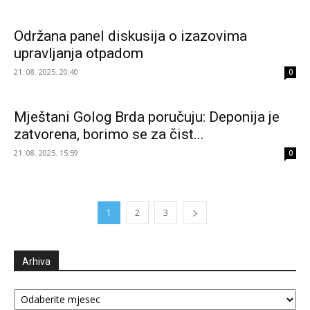
Održana panel diskusija o izazovima
upravljanja otpadom
21. 08. 2025. 20:40
0
Mještani Golog Brda poručuju: Deponija je
zatvorena, borimo se za čist...
21. 08. 2025. 15:59
0
1
2
3
Arhiva
Arhiva