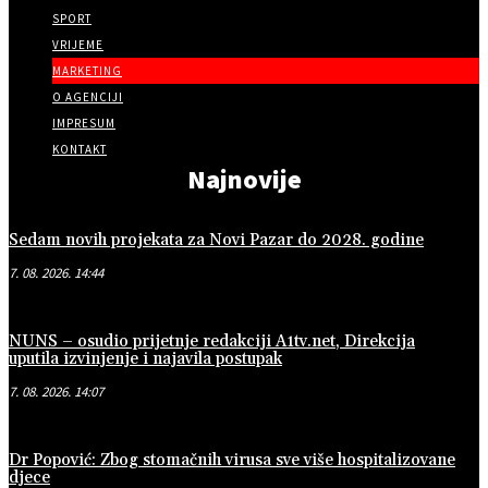
SPORT
VRIJEME
MARKETING
O AGENCIJI
IMPRESUM
KONTAKT
Najnovije
Sedam novih projekata za Novi Pazar do 2028. godine
7. 08. 2026. 14:44
NUNS – osudio prijetnje redakciji A1tv.net, Direkcija
uputila izvinjenje i najavila postupak
7. 08. 2026. 14:07
Dr Popović: Zbog stomačnih virusa sve više hospitalizovane
djece