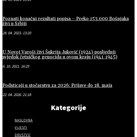
Poznati konačni rezultati popisa – Preko 153.000 Bošnjaka
živi u Srbiji
28. 04. 2023. 13:20
U Novoj Varoši živi Šukrija Juković (1924)-posljednji
svjedok četničkog genocida u ovom kraju (1941-1945)
6. 10. 2021. 16:25
Podsticaji u stočarstvu za 2026: Prijave do 18. maja
22. 04. 2026. 21:18
Kategorije
NASLOVNA
VIJESTI
DRUŠTVO