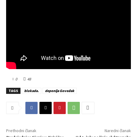
0
48
TAGS
blokada.
deponija Goveđak
Prethodni članak
Naredni članak