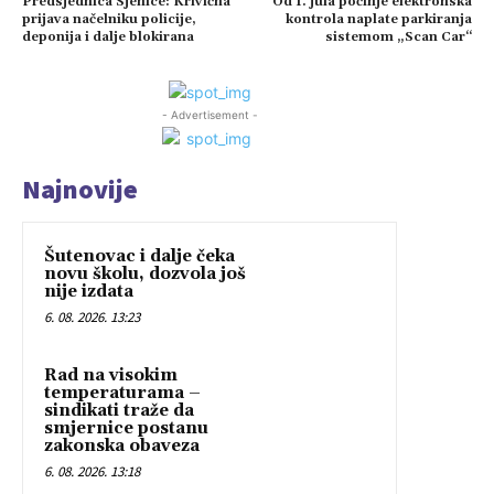
Predsjednica Sjenice: Krivična
Od 1. jula počinje elektronska
prijava načelniku policije,
kontrola naplate parkiranja
deponija i dalje blokirana
sistemom „Scan Car“
- Advertisement -
Najnovije
Šutenovac i dalje čeka
novu školu, dozvola još
nije izdata
6. 08. 2026. 13:23
Rad na visokim
temperaturama –
sindikati traže da
smjernice postanu
zakonska obaveza
6. 08. 2026. 13:18