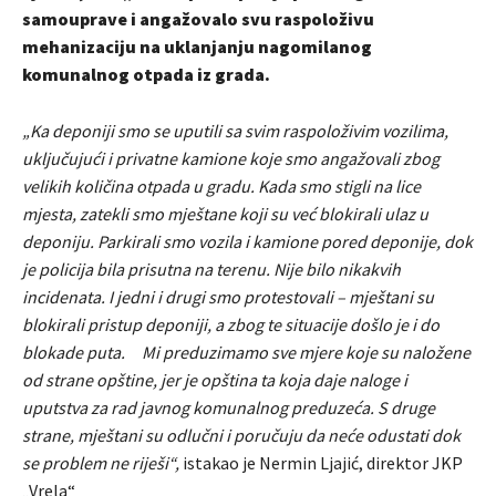
samouprave i angažovalo svu raspoloživu
mehanizaciju na uklanjanju nagomilanog
komunalnog otpada iz grada.
„Ka deponiji smo se uputili sa svim raspoloživim vozilima,
uključujući i privatne kamione koje smo angažovali zbog
velikih količina otpada u gradu. Kada smo stigli na lice
mjesta, zatekli smo mještane koji su već blokirali ulaz u
deponiju. Parkirali smo vozila i kamione pored deponije, dok
je policija bila prisutna na terenu. Nije bilo nikakvih
incidenata. I jedni i drugi smo protestovali – mještani su
blokirali pristup deponiji, a zbog te situacije došlo je i do
blokade puta. Mi preduzimamo sve mjere koje su naložene
od strane opštine, jer je opština ta koja daje naloge i
uputstva za rad javnog komunalnog preduzeća. S druge
strane, mještani su odlučni i poručuju da neće odustati dok
se problem ne riješi“,
istakao je Nermin Ljajić, direktor JKP
„Vrela“