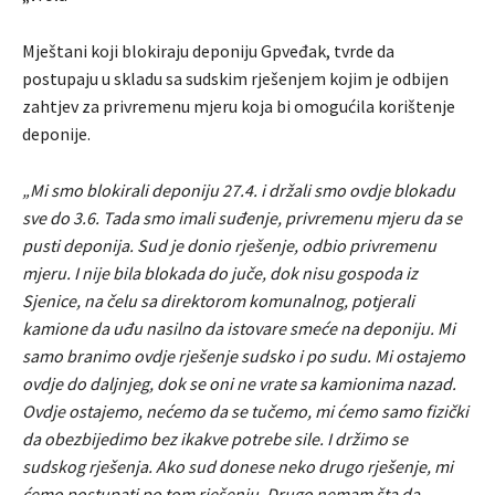
Mještani koji blokiraju deponiju Gpveđak, tvrde da
postupaju u skladu sa sudskim rješenjem kojim je odbijen
zahtjev za privremenu mjeru koja bi omogućila korištenje
deponije.
„Mi smo blokirali deponiju 27.4. i držali smo ovdje blokadu
sve do 3.6. Tada smo imali suđenje, privremenu mjeru da se
pusti deponija. Sud je donio rješenje, odbio privremenu
mjeru. I nije bila blokada do juče, dok nisu gospoda iz
Sjenice, na čelu sa direktorom komunalnog, potjerali
kamione da uđu nasilno da istovare smeće na deponiju. Mi
samo branimo ovdje rješenje sudsko i po sudu. Mi ostajemo
ovdje do daljnjeg, dok se oni ne vrate sa kamionima nazad.
Ovdje ostajemo, nećemo da se tučemo, mi ćemo samo fizički
da obezbijedimo bez ikakve potrebe sile. I držimo se
sudskog rješenja. Ako sud donese neko drugo rješenje, mi
ćemo postupati po tom rješenju. Drugo nemam šta da