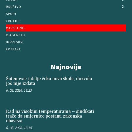
DRUŠTVO
SPORT
VRIJEME
MARKETING
O AGENCIJI
IMPRESUM
KONTAKT
Najnovije
Šutenovac i dalje čeka novu školu, dozvola
još nije izdata
6. 08. 2026. 13:23
Rad na visokim temperaturama – sindikati
traže da smjernice postanu zakonska
obaveza
6. 08. 2026. 13:18