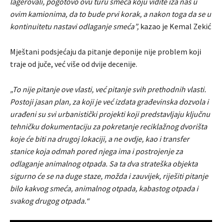
lagerovali, pogotovo ovu turu smeća koju vidite iza nas u
ovim kamionima, da to bude prvi korak, a nakon toga da se u
kontinuitetu nastavi odlaganje smeća”,
kazao je Kemal Zekić
Mještani podsjećaju da pitanje deponije nije problem koji
traje od juče, već više od dvije decenije.
„To nije pitanje ove vlasti, već pitanje svih prethodnih vlasti.
Postoji jasan plan, za koji je već izdata građevinska dozvola i
urađeni su svi urbanistički projekti koji predstavljaju ključnu
tehničku dokumentaciju za pokretanje reciklažnog dvorišta
koje će biti na drugoj lokaciji, a ne ovdje, kao i transfer
stanice koja odmah pored njega ima i postrojenje za
odlaganje animalnog otpada. Sa ta dva strateška objekta
sigurno će se na duge staze, možda i zauvijek, riješiti pitanje
bilo kakvog smeća, animalnog otpada, kabastog otpada i
svakog drugog otpada.“