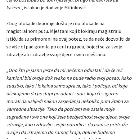
kažem“,
istakao je Radivoje Milinković
Zbog blokade deponije došlo je i do blokade na
magistralnom putu. Mještani koji blokiraju magistralu
ističu da su primorani na ovaj potez, te da neće dozvoliti da
se više otpad gomila po centru grada, bojeći se za svoje
zdravlje ali i zdravlje svoje djece i svih mještana.
„Ono što je jasno jeste da mi nećemo odustati i da će ovi
kamioni biti ovdje dok svako ne bude radio svoj posao. Kako
sudstvo, tako i lokalna samouprava, tako i policija, od koje
očekujemo da postupi po odluci suda, koja će sigurno
morati da uslijedi nakon zasjedanja nekoliko puta Štaba za
vanredne situacije. Tako da pozivam sve ostale moje
sugrađane i sve one koji žele bezbjednost svoje djece, svoje
zdravlje, kao i zdravlje svojih porodica, da nam se pridruže
ovdje i da istrajemo do samog kraja, dok ne budemo