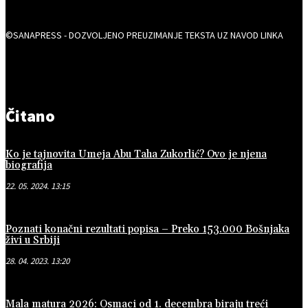
©SANAPRESS - DOZVOLJENO PREUZIMANJE TEKSTA UZ NAVOD LINKA
Čitano
Ko je tajnovita Umeja Abu Taha Zukorlić? Ovo je njena
biografija
22. 05. 2024. 13:15
Poznati konačni rezultati popisa – Preko 153.000 Bošnjaka
živi u Srbiji
28. 04. 2023. 13:20
Mala matura 2026: Osmaci od 1. decembra biraju treći