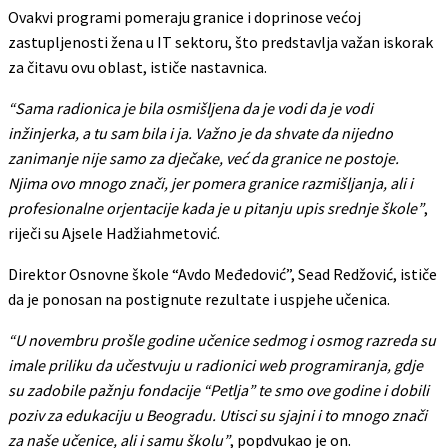
Ovakvi programi pomeraju granice i doprinose većoj
zastupljenosti žena u IT sektoru, što predstavlja važan iskorak
za čitavu ovu oblast, ističe nastavnica.
“Sama radionica je bila osmišljena da je vodi da je vodi
inžinjerka, a tu sam bila i ja. Važno je da shvate da nijedno
zanimanje nije samo za dječake, već da granice ne postoje.
Njima ovo mnogo znači, jer pomera granice razmišljanja, ali i
profesionalne orjentacije kada je u pitanju upis srednje škole”
,
riječi su Ajsele Hadžiahmetović.
Direktor Osnovne škole “Avdo Međedović”, Sead Redžović, ističe
da je ponosan na postignute rezultate i uspjehe učenica.
“U novembru prošle godine učenice sedmog i osmog razreda su
imale priliku da učestvuju u radionici web programiranja, gdje
su zadobile pažnju fondacije “Petlja” te smo ove godine i dobili
poziv za edukaciju u Beogradu. Utisci su sjajni i to mnogo znači
za naše učenice, ali i samu školu”
, popdvukao je on.