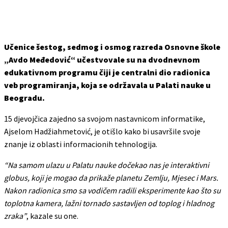
Učenice šestog, sedmog i osmog razreda Osnovne škole
„Avdo Međedović“ učestvovale su na dvodnevnom
edukativnom programu čiji je centralni dio radionica
veb programiranja, koja se održavala u Palati nauke u
Beogradu.
15 djevojčica zajedno sa svojom nastavnicom informatike,
Ajselom Hadžiahmetović, je otišlo kako bi usavršile svoje
znanje iz oblasti informacionih tehnologija.
“Na samom ulazu u Palatu nauke dočekao nas je interaktivni
globus, koji je mogao da prikaže planetu Zemlju, Mjesec i Mars.
Nakon radionica smo sa vodičem radili eksperimente kao što su
toplotna kamera, lažni tornado sastavljen od toplog i hladnog
zraka”
, kazale su one.