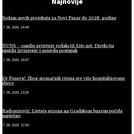
Najnovije
Sedam novih projekata za Novi Pazar do 2028. godine
7. 08. 2026. 14:44
NUNS – osudio prijetnje redakciji A1tv.net, Direkcija
uputila izvinjenje i najavila postupak
7. 08. 2026. 14:07
Dr Popović: Zbog stomačnih virusa sve više hospitalizovane
djece
7. 08. 2026. 13:26
Radomirović: Ljetnja sezona na Gradskom bazenu počela
uspješno
7. 08. 2026. 12:54