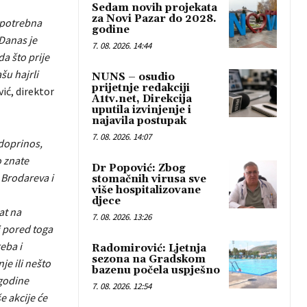
Sedam novih projekata
za Novi Pazar do 2028.
 potrebna
godine
 Danas je
7. 08. 2026. 14:44
a što prije
šu hajrli
NUNS – osudio
prijetnje redakciji
vić, direktor
A1tv.net, Direkcija
uputila izvinjenje i
najavila postupak
7. 08. 2026. 14:07
 doprinos,
o znate
Dr Popović: Zbog
 Brodareva i
stomačnih virusa sve
više hospitalizovane
djece
at na
7. 08. 2026. 13:26
i pored toga
eba i
Radomirović: Ljetnja
sezona na Gradskom
je ili nešto
bazenu počela uspješno
 godine
7. 08. 2026. 12:54
e akcije će