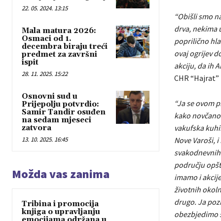
22. 05. 2024. 13:15
“Obišli smo na
drva, nekima u
Mala matura 2026:
Osmaci od 1.
poprilično hla
decembra biraju treći
ovaj ogrijev d
predmet za završni
ispit
akciju, da ih 
28. 11. 2025. 15:22
CHR “Hajrat”
Osnovni sud u
“Ja se ovom pr
Prijepolju potvrdio:
Samir Tandir osuđen
kako novčano t
na sedam mjeseci
vakufska kuhin
zatvora
13. 10. 2025. 16:45
Nove Varoši, 
svakodnevnih 
području opšti
Možda vas zanima
imamo i akcij
životnih okoln
drugo. Ja pozi
Tribina i promocija
knjiga o upravljanju
obezbjedimo št
emocijama održana u