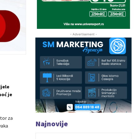
- Advertisement -
jele
oć je
ator za
Najnovije
svaka