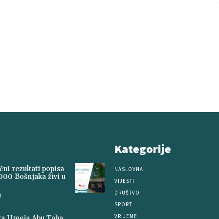
Kategorije
ni rezultati popisa
NASLOVNA
000 Bošnjaka živi u
VIJESTI
DRUŠTVO
0
SPORT
VRIJEME
ita Umeja Abu Taha