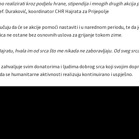
 realizirati kroz podjelu hrane, stipendija i mnogih drugih akcija 
ef. Duraković, koordinator CHR Hajrata za Prijepolje
učuju da će se akcije pomoći nastaviti i u narednom periodu, te da je
ica ne ostane bez osnovnih uslova za grijanje tokom zime.
jratu, hvala im od srca što me nikada ne zaboravljaju. Od sveg srca
 zahvaljuje svim donatorima i ljudima dobrog srca koji svojim do
a se humanitarne aktivnosti realizuju kontinuirano i uspješno.