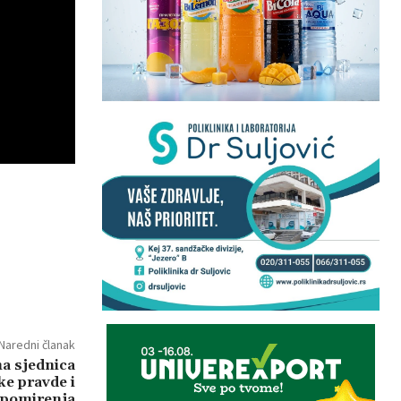
Naredni članak
a sjednica
ke pravde i
pomirenja