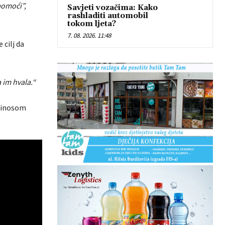
pomoći”,
Savjeti vozačima: Kako
rashladiti automobil
tokom ljeta?
7. 08. 2026. 11:48
 cilj da
 im hvala.“
prinosom