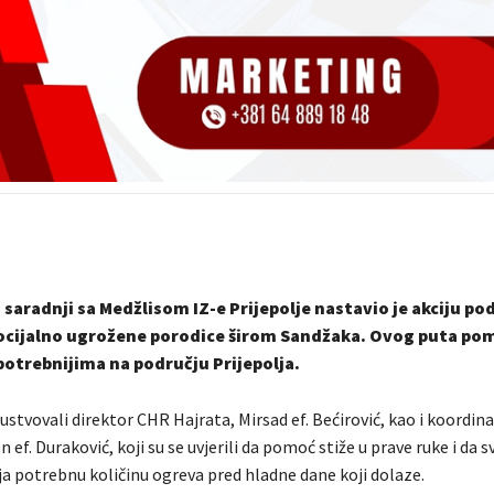
 saradnji sa Medžlisom IZ-e Prijepolje nastavio je akciju pod
socijalno ugrožene porodice širom Sandžaka. Ovog puta pom
otrebnijima na području Prijepolja.
sustvovali direktor CHR Hajrata, Mirsad ef. Bećirović, kao i koordin
n ef. Duraković, koji su se uvjerili da pomoć stiže u prave ruke i da 
ja potrebnu količinu ogreva pred hladne dane koji dolaze.