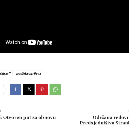
ajrat"
podjela ogrijeva
k
ć: Otvoren put za obnovu
Održana redovn
Predsjedništva Stran