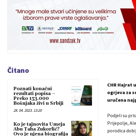
Čitano
CHR Hajrat u
Poznati konačni
ogrjeva za 
rezultati popisa –
Preko 153.000
uručena najp
Bošnjaka živi u Srbiji
28. 04. 2023. 13:20
Podjeli su pri
Prijepolje, Ale
Ko je tajnovita Umeja
Abu Taha Zukorlić?
porodica dobi
Ovo je njena biografija