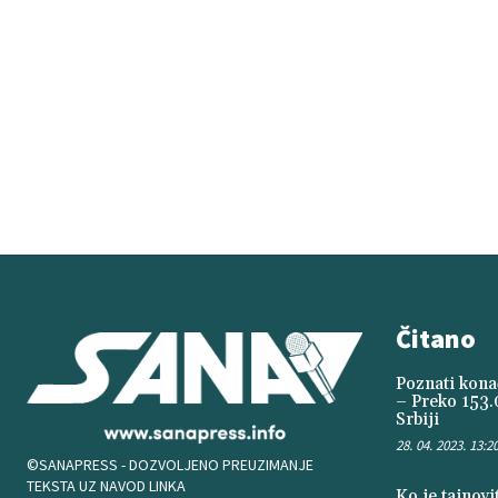
Čitano
Poznati konač
– Preko 153.
Srbiji
28. 04. 2023. 13:2
©SANAPRESS - DOZVOLJENO PREUZIMANJE
TEKSTA UZ NAVOD LINKA
Ko je tajnov