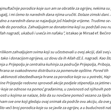
jmuftačnije porodice koje sun am se obratile za ogrijev, nekima su
galj, i mi ćemo to narednih dana njima uručiti. Dolaze zimski dani.
dno a narednih dana se najavljuje još hladnije vrijeme. Trudimo se d
ođe do porodica. Zahvaljujem se donatorima koji su podržali ovu na
Allah nagradi, ukabuli i uveća im nafaku”,
istakao je Mirsad ef. Bećiro
ilikom zahvaljujem svima koji su učestvovali u ovoj akciji, dali svoj
ako i donacijom ogrijeva, uz dovu da ih Allah dž.š. nagradi. Kao št
ja u Prijepolju je centralna kuhinja za područje Prijepolja, Priboja,
i hrana se svakodnevno distribuira za pomenute opštine. Pored tih
aktivnosti obezbeđivanja hrane za porodice koje su u potrebi, Hajr
ne Prijepolje redovno sprovodi akcije podjele stipendija za jetime 
e koje se odnose na pomoć građanima, u zavisnosti od njihovih potr
osti u kojima se nalaze, bilo da su novčane pomoći vezano za liječen
vam sve one koji gledaju ovaj snimak da podrže ovu akciju, da ove
o veći broj porodica koje su se javile za ogrijev, a u budućnosti naš