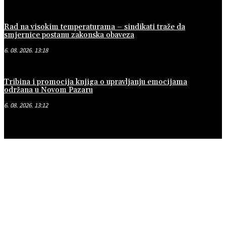
Rad na visokim temperaturama – sindikati traže da
smjernice postanu zakonska obaveza
6. 08. 2026. 13:18
Tribina i promocija knjiga o upravljanju emocijama
održana u Novom Pazaru
6. 08. 2026. 13:12