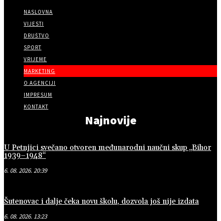
NASLOVNA
VIJESTI
DRUŠTVO
SPORT
VRIJEME
MARKETING
O AGENCIJI
IMPRESUM
KONTAKT
Najnovije
U Petnjici svečano otvoren međunarodni naučni skup „Bihor
1939–1948“
6. 08. 2026. 20:39
Šutenovac i dalje čeka novu školu, dozvola još nije izdata
6. 08. 2026. 13:23