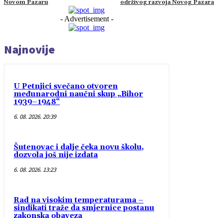
Novom Pazaru
održivog razvoja Novog Pazara
- Advertisement -
Najnovije
U Petnjici svečano otvoren
međunarodni naučni skup „Bihor
1939–1948“
6. 08. 2026. 20:39
Šutenovac i dalje čeka novu školu,
dozvola još nije izdata
6. 08. 2026. 13:23
Rad na visokim temperaturama –
sindikati traže da smjernice postanu
zakonska obaveza