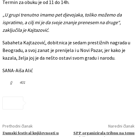
Termin za obuku je od 11 do 14h.
„U grupi trenutno imamo pet djevojaka, toliko možemo da
ispratimo, a cilj mi je da svoje znanje prenesem na druge“,
zaključila je Kajtazović.
Sabaheta Kajtazović, dobitnica je sedam prestižnih nagrada u
Beogradu, a svoj zanat je prenijela i u Novi Pazar, jer kako je
kazala, želja joj je da nešto ostavi svom gradu i narodu.
SANA-Aiša Alić
0
401
Prethodni članak
Naredni članak
Damski festival književnosti u
SPP organizirala tribnu na temu