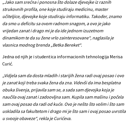
„Jako sam srećna i ponosna što dolaze djevojke iz raznih
strukovnih profila, one koje studiraju medicinu, master
učiteljice, djevojke koje studiraju informatiku. Također, znamo
da smo u deficitu sa ovom radnom snagom, a ovo je jako
vrijedan zanat i drago mi je da ide jednom izuzetnom
dinamikom te da su žene vrlo zainteresovane“, naglasila je
vlasnica modnog brenda „Betka Bereket“.
Jedna od njih je i studentica informacionih tehnologija Merisa
Curić.
„Vidjela sam da dosta mladih i starijih žena radi ovaj posao i ovo
je zanat koji treba svaka žena da zna. Videvši da ima besplatna
obuka šivenja, prijavila sam se, a sada sam djevojka koja je
naučila ovaj zanat i zadoovljna sam. Kupila sam mašinu i počela
sam ovaj posao da radi od kuće. Ovo je nešto što volim i što sam
uskladila sa fakultetom i drago mi je što sam i ovaj posao uvrstila
u svooje obaveze“, rekla je Curićeva.