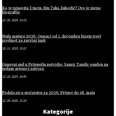
Ko je tajnovita Umeja Abu Taha Zukorlić? Ovo je njena
biografija
22. 05. 2024. 13:15
Mala matura 2026: Osmaci od 1. decembra biraju treći
predmet za završni ispit
28. 11. 2025. 15:22
Osnovni sud u Prijepolju potvrdio: Samir Tandir osuđen na
sedam mjeseci zatvora
13. 10. 2025. 16:45
Podsticaji u stočarstvu za 2026: Prijave do 18. maja
22. 04. 2026. 21:18
Kategorije