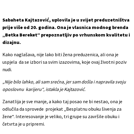
Sabaheta Kajtazović, uplovila je u svijet preduzetništva
prije više od 20. godina. Ona je vlasnica modnog brenda
„Betka Bereket“ prepoznatljiv po vrhunskom kvalitetu i
dizajnu.
Kako naglašava, nije lako biti žena preduzenica, ali ona je
uspjela da se izbori sa svim izazovima, koje ovaj životni poziv
nudi.
„Nije bilo lahko, ali sam srećna, jer sam došla i napravila svoju
oposlovnu karijeru“, istakla je Kajtazović.
Zanatlija je sve manje, a kako taj posao ne bi nestao, ona je
odlučila da sprovede projekat „Besplatnu obuku šivenja za
žene“. Interesovanje je veliko, tri grupe su završile obuku i
četvrta je u pripremi.