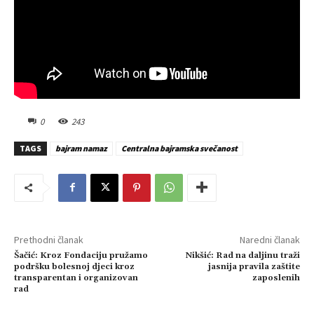
0
243
TAGS
bajram namaz
Centralna bajramska svečanost
Prethodni članak
Naredni članak
Šačić: Kroz Fondaciju pružamo
Nikšić: Rad na daljinu traži
podršku bolesnoj djeci kroz
jasnija pravila zaštite
transparentan i organizovan
zaposlenih
rad