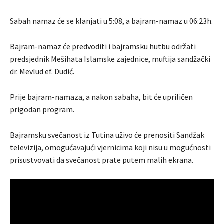
Sabah namaz će se klanjati u 5:08, a bajram-namaz u 06:23h.
Bajram-namaz će predvoditi i bajramsku hutbu održati
predsjednik Mešihata Islamske zajednice, muftija sandžački
dr. Mevlud ef. Dudić.
Prije bajram-namaza, a nakon sabaha, bit će upriličen
prigodan program.
Bajramsku svečanost iz Tutina uživo će prenositi Sandžak
televizija, omogućavajući vjernicima koji nisu u mogućnosti
prisustvovati da svečanost prate putem malih ekrana.