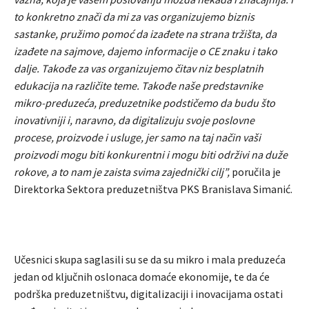
to konkretno znači da mi za vas organizujemo biznis
sastanke, pružimo pomoć da izađete na strana tržišta, da
izađete na sajmove, dajemo informacije o CE znaku i tako
dalje. Takođe za vas organizujemo čitav niz besplatnih
edukacija na različite teme. Takođe naše predstavnike
mikro-preduzeća, preduzetnike podstičemo da budu što
inovativniji i, naravno, da digitalizuju svoje poslovne
procese, proizvode i usluge, jer samo na taj način vaši
proizvodi mogu biti konkurentni i mogu biti održivi na duže
rokove, a to nam je zaista svima zajednički cilj”,
poručila je
Direktorka Sektora preduzetništva PKS Branislava Simanić.
Učesnici skupa saglasili su se da su mikro i mala preduzeća
jedan od ključnih oslonaca domaće ekonomije, te da će
podrška preduzetništvu, digitalizaciji i inovacijama ostati