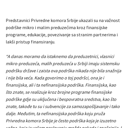
Predstavnici Privredne komora Srbije ukazali su na važnost
podrške mikro i malim preduzećima kroz finansijske
programe, edukacije, povezivanje sa stranim partnerima i
lakši pristup finansiranju.
“A danas moramo da istaknemo da preduzetnici, vlasnici
mikro-preduzeća, malih preduzeća u Srbiji imaju sistemsku
podršku države i zaista ova podrška nikada nije bila snažnija
i nije bila veća. Kada govorimo o toj podršci, ona je i
finansijska, ali i ta nefinansijska podrška. Finansijska, kao
što znate, se realizuje kroz brojne programe finansijske
podrške gdje su uključena i bespovratna sredstva, kao što
znate, takođe tu su i subvencije za samozapošljavanje i tako
dalje. Međutim, ta nefinansijska podrška koju pruža
Privredna komora Srbije je često podrška koja je izuzetno
važna, koja je vašem poslovanju možda nekada i značajnija. I