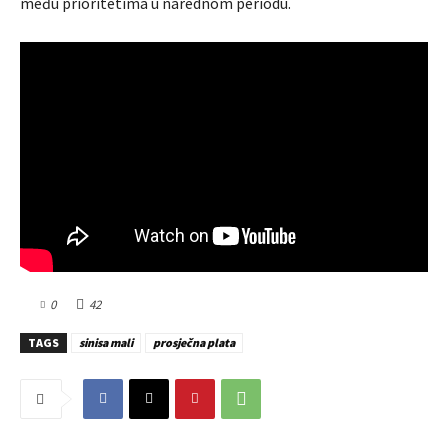
među prioritetima u narednom periodu.
0
42
TAGS
sinisa mali
prosječna plata