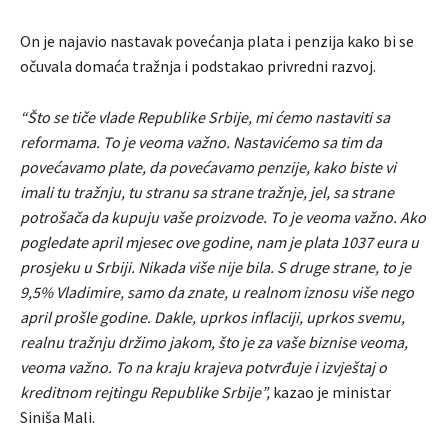
On je najavio nastavak povećanja plata i penzija kako bi se
očuvala domaća tražnja i podstakao privredni razvoj.
“Što se tiče vlade Republike Srbije, mi ćemo nastaviti sa
reformama. To je veoma važno. Nastavićemo sa tim da
povećavamo plate, da povećavamo penzije, kako biste vi
imali tu tražnju, tu stranu sa strane tražnje, jel, sa strane
potrošača da kupuju vaše proizvode. To je veoma važno. Ako
pogledate april mjesec ove godine, nam je plata 1037 eura u
prosjeku u Srbiji. Nikada više nije bila. S druge strane, to je
9,5% Vladimire, samo da znate, u realnom iznosu više nego
april prošle godine. Dakle, uprkos inflaciji, uprkos svemu,
realnu tražnju držimo jakom, što je za vaše biznise veoma,
veoma važno. To na kraju krajeva potvrđuje i izvještaj o
kreditnom rejtingu Republike Srbije”,
kazao je ministar
Siniša Mali.