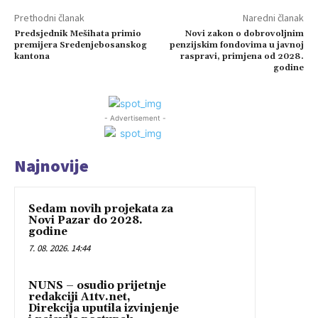
Prethodni članak
Naredni članak
Predsjednik Mešihata primio
Novi zakon o dobrovoljnim
premijera Sredenjebosanskog
penzijskim fondovima u javnoj
kantona
raspravi, primjena od 2028.
godine
- Advertisement -
Najnovije
Sedam novih projekata za
Novi Pazar do 2028.
godine
7. 08. 2026. 14:44
NUNS – osudio prijetnje
redakciji A1tv.net,
Direkcija uputila izvinjenje