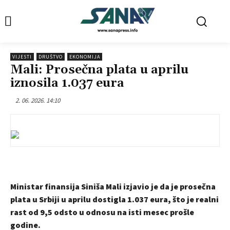
VIJESTI
DRUŠTVO
EKONOMIJA
Mali: Prosečna plata u aprilu
iznosila 1.037 eura
2. 06. 2026. 14:10
Ministar finansija Siniša Mali izjavio je da je prosečna
plata u Srbiji u aprilu dostigla 1.037 eura, što je realni
rast od 9,5 odsto u odnosu na isti mesec prošle
godine.