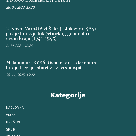
153.000 Bošnjaka živi u Srbiji
28. 04. 2023. 13:20
U Novoj Varoši živi Šukrija Juković (1924)-
posljednji svjedok četničkog genocida u
ovom kraju (1941-1945)
6. 10. 2021. 16:25
Mala matura 2026: Osmaci od 1. decembra
biraju treći predmet za završni ispit
28. 11. 2025. 15:22
Kategorije
NASLOVNA
VIJESTI
DRUŠTVO
SPORT