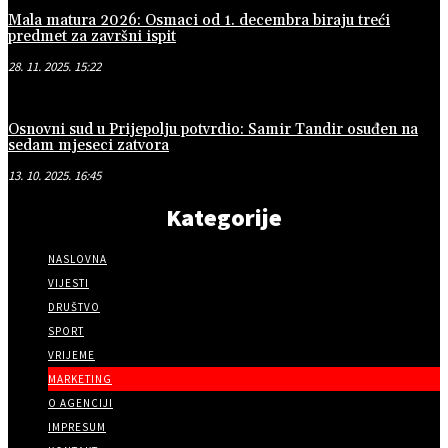
Mala matura 2026: Osmaci od 1. decembra biraju treći
predmet za završni ispit
28. 11. 2025. 15:22
Osnovni sud u Prijepolju potvrdio: Samir Tandir osuđen na
sedam mjeseci zatvora
13. 10. 2025. 16:45
Kategorije
NASLOVNA
VIJESTI
DRUŠTVO
SPORT
VRIJEME
MARKETING
O AGENCIJI
IMPRESUM