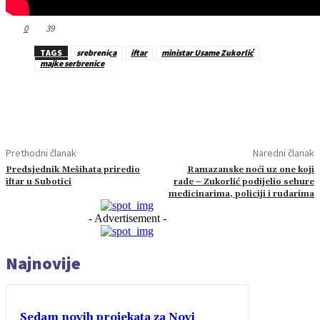
0
39
TAGS
srebrenica
iftar
ministar Usame Zukorlić
majke serbrenice
Prethodni članak
Naredni članak
Predsjednik Mešihata priredio
Ramazanske noći uz one koji
iftar u Subotici
rade – Zukorlić podijelio sehure
medicinarima, policiji i rudarima
- Advertisement -
Najnovije
Sedam novih projekata za Novi