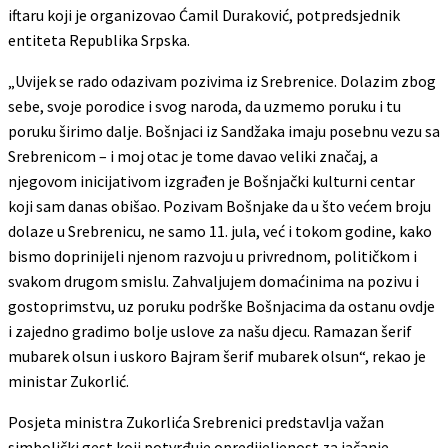
iftaru koji je organizovao Ćamil Duraković, potpredsjednik
entiteta Republika Srpska.
„Uvijek se rado odazivam pozivima iz Srebrenice. Dolazim zbog
sebe, svoje porodice i svog naroda, da uzmemo poruku i tu
poruku širimo dalje. Bošnjaci iz Sandžaka imaju posebnu vezu sa
Srebrenicom – i moj otac je tome davao veliki značaj, a
njegovom inicijativom izgrađen je Bošnjački kulturni centar
koji sam danas obišao. Pozivam Bošnjake da u što većem broju
dolaze u Srebrenicu, ne samo 11. jula, već i tokom godine, kako
bismo doprinijeli njenom razvoju u privrednom, političkom i
svakom drugom smislu. Zahvaljujem domaćinima na pozivu i
gostoprimstvu, uz poruku podrške Bošnjacima da ostanu ovdje
i zajedno gradimo bolje uslove za našu djecu. Ramazan šerif
mubarek olsun i uskoro Bajram šerif mubarek olsun“, rekao je
ministar Zukorlić.
Posjeta ministra Zukorlića Srebrenici predstavlja važan
simbolički gest koji potvrđuje opredijeljenost za jačanje