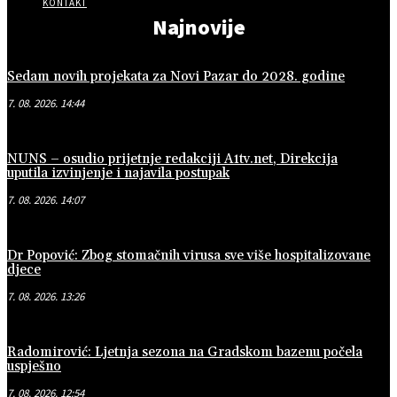
KONTAKT
Najnovije
Sedam novih projekata za Novi Pazar do 2028. godine
7. 08. 2026. 14:44
NUNS – osudio prijetnje redakciji A1tv.net, Direkcija
uputila izvinjenje i najavila postupak
7. 08. 2026. 14:07
Dr Popović: Zbog stomačnih virusa sve više hospitalizovane
djece
7. 08. 2026. 13:26
Radomirović: Ljetnja sezona na Gradskom bazenu počela
uspješno
7. 08. 2026. 12:54