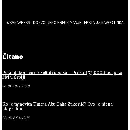
©SANAPRESS - DOZVOLJENO PREUZIMANJE TEKSTA UZ NAVOD LINKA
Čitano
Poznati konačni rezultati popisa – Preko 153.000 Bošnjaka
živi u Srbiji
28. 04. 2023. 13:20
Ko je tajnovita Umeja Abu Taha Zukorlić? Ovo je njena
biografija
22. 05. 2024. 13:15