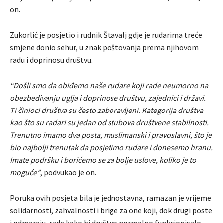
on.
Zukorlić je posjetio i rudnik Štavalj gdje je rudarima treće
smjene donio sehur, u znak poštovanja prema njihovom
radu i doprinosu društvu.
“Došli smo da obiđemo naše rudare koji rade neumorno na
obezbeđivanju uglja i doprinose društvu, zajednici i državi.
Ti činioci društva su često zaboravljeni. Kategorija društva
kao što su radari su jedan od stubova društvene stabilnosti.
Trenutno imamo dva posta, muslimanski i pravoslavni, što je
bio najbolji trenutak da posjetimo rudare i donesemo hranu.
Imate podršku i borićemo se za bolje uslove, koliko je to
moguće”
, podvukao je on.
Poruka ovih posjeta bila je jednostavna, ramazan je vrijeme
solidarnosti, zahvalnosti i brige za one koji, dok drugi poste
i odmaraju, rade kako bi društvo normalno funkcionisalo.