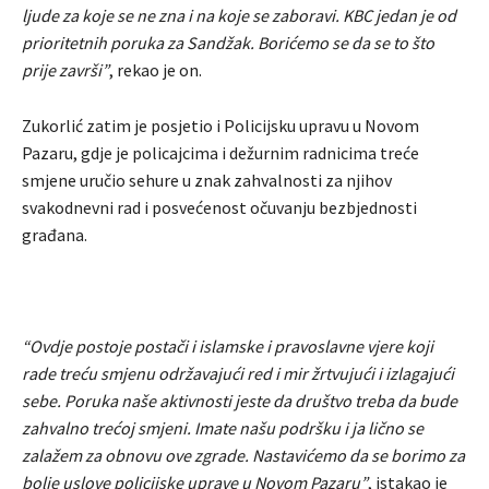
ljude za koje se ne zna i na koje se zaboravi. KBC jedan je od
prioritetnih poruka za Sandžak. Borićemo se da se to što
prije završi”
, rekao je on.
Zukorlić zatim je posjetio i Policijsku upravu u Novom
Pazaru, gdje je policajcima i dežurnim radnicima treće
smjene uručio sehure u znak zahvalnosti za njihov
svakodnevni rad i posvećenost očuvanju bezbjednosti
građana.
“Ovdje postoje postači i islamske i pravoslavne vjere koji
rade treću smjenu održavajući red i mir žrtvujući i izlagajući
sebe. Poruka naše aktivnosti jeste da društvo treba da bude
zahvalno trećoj smjeni. Imate našu podršku i ja lično se
zalažem za obnovu ove zgrade. Nastavićemo da se borimo za
bolje uslove policijske uprave u Novom Pazaru”
, istakao je