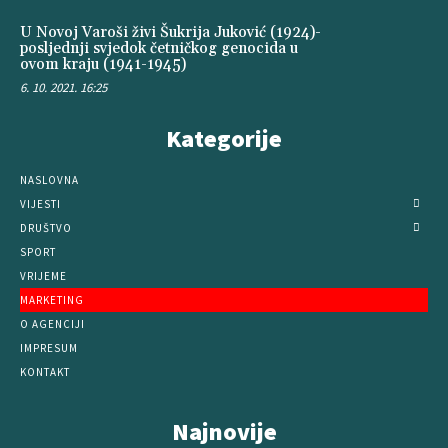
U Novoj Varoši živi Šukrija Juković (1924)-
posljednji svjedok četničkog genocida u
ovom kraju (1941-1945)
6. 10. 2021. 16:25
Kategorije
NASLOVNA
VIJESTI
DRUŠTVO
SPORT
VRIJEME
MARKETING
O AGENCIJI
IMPRESUM
KONTAKT
Najnovije