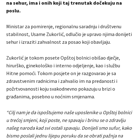
na sehur, ima i onih koji taj trenutak dočekuju na
poslu.
Ministar za pomirenje, regionalnu saradnju i društvenu
stabilnost, Usame Zukorlić, odlučio je upravo njima donijeti
sehur i izraziti zahvalnost za posao koji obavljaju.
Zukorlić je tokom posete Opštoj bolnici obišao dječje,
hirurško, ginekološko i interno odjeljenje, kao i službu
Hitne pomoći. Tokom posjete on je razgovarao je sa
zdravstvenim radnicima i zahvalio im na predanosti i
požrtvovanosti koju svakodnevno pokazuju u brizi o
građanima, posebno u noćnim smjenama.
“Cilj nam je da ispoštujemo naše uposlenike u Opštoj bolnici
u trećoj smjeni, koji poste, ne spavaju i brinu se o zdravlju
našeg naroda kad svi ostali spavaju. Donijeli smo sufur, kako
bismo poslali jednu lijepu poruku da se obrati pažnja na