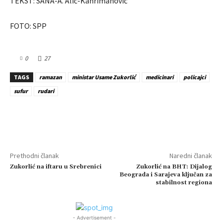
TEKST: SANA-A. Alić-Kahrimanović
FOTO: SPP
0
27
TAGS
ramazan
ministar Usame Zukorlić
medicinari
policajci
sufur
rudari
Prethodni članak
Naredni članak
Zukorlić na iftaru u Srebrenici
Zukorlić na BHT: Dijalog
Beograda i Sarajeva ključan za
stabilnost regiona
- Advertisement -