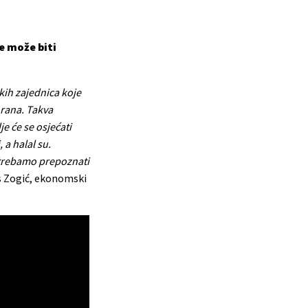
re može biti
kih zajednica koje
hrana. Takva
e će se osjećati
a halal su.
a trebamo prepoznati
s Zogić, ekonomski