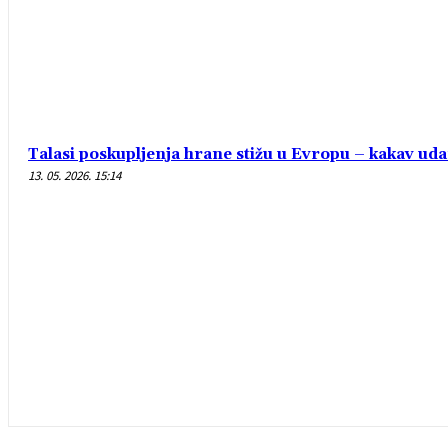
Talasi poskupljenja hrane stižu u Evropu – kakav uda
13. 05. 2026. 15:14