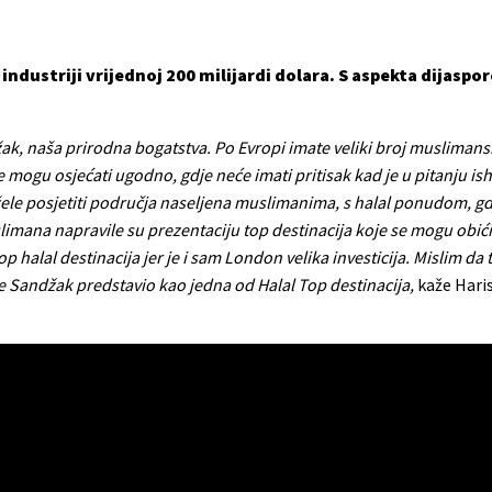
industriji vrijednoj 200 milijardi dolara. S aspekta dijaspo
žak, naša prirodna bogatstva. Po Evropi imate veliki broj muslimans
 se mogu osjećati ugodno, gdje neće imati pritisak kad je u pitanju is
ć žele posjetiti područja naseljena muslimanima, s halal ponudom, gdj
ana napravile su prezentaciju top destinacija koje se mogu obići, 
 halal destinacija jer je i sam London velika investicija. Mislim d
se Sandžak predstavio kao jedna od Halal Top destinacija,
kaže Hari