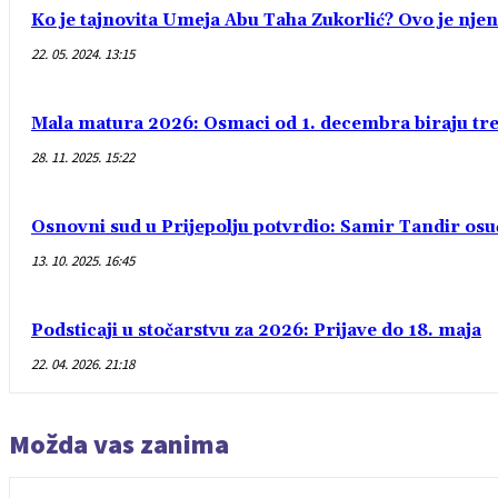
Ko je tajnovita Umeja Abu Taha Zukorlić? Ovo je njen
22. 05. 2024. 13:15
Mala matura 2026: Osmaci od 1. decembra biraju treć
28. 11. 2025. 15:22
Osnovni sud u Prijepolju potvrdio: Samir Tandir os
13. 10. 2025. 16:45
Podsticaji u stočarstvu za 2026: Prijave do 18. maja
22. 04. 2026. 21:18
Možda vas zanima