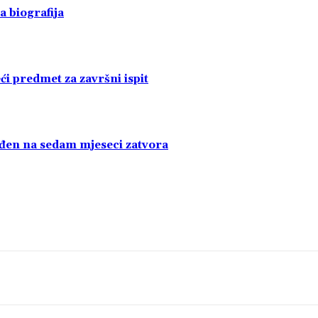
a biografija
i predmet za završni ispit
uđen na sedam mjeseci zatvora