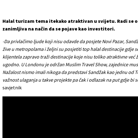
Halal turizam tema itekako atraktivan u svijetu. Radi se o 
zanimljiva na način da se pojave kao investitori.
-Da privlačimo ljude koji nisu odavde da posjete Novi Pazar, Sand
žive u metropolama i željni su posjetiti top halal destinacije gdje
klijentela zapravo traži destinacije koje nisu toliko atraktivne ve
ugodno. U Londonu je održan Muslim Travel Show, zajednice muslim
Nažalost nismo imali nikoga da predstavi Sandžak kao jednu od Top
važnost ulaganja u takve projekte pa čak i odlazak na put gdje bi 
savjetnik