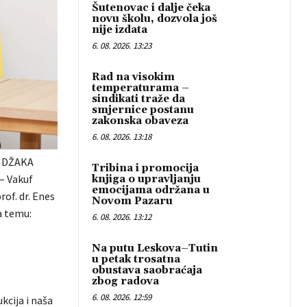
Šutenovac i dalje čeka
novu školu, dozvola još
nije izdata
6. 08. 2026. 13:23
Rad na visokim
temperaturama –
sindikati traže da
smjernice postanu
zakonska obaveza
6. 08. 2026. 13:18
ANDŽAKA
Tribina i promocija
– Vakuf
knjiga o upravljanju
emocijama održana u
of. dr. Enes
Novom Pazaru
a temu:
6. 08. 2026. 13:12
Na putu Leskova–Tutin
u petak trosatna
obustava saobraćaja
zbog radova
6. 08. 2026. 12:59
kcija i naša