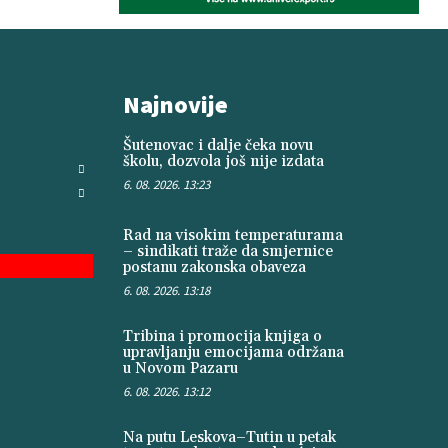
Najnovije
Šutenovac i dalje čeka novu
školu, dozvola još nije izdata
6. 08. 2026. 13:23
Rad na visokim temperaturama
– sindikati traže da smjernice
postanu zakonska obaveza
6. 08. 2026. 13:18
Tribina i promocija knjiga o
upravljanju emocijama održana
u Novom Pazaru
6. 08. 2026. 13:12
Na putu Leskova–Tutin u petak