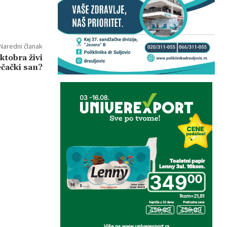
Naredni članak
ktobra živi
ečački san?