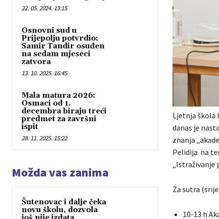
22. 05. 2024. 13:15
Osnovni sud u
Prijepolju potvrdio:
Samir Tandir osuđen
na sedam mjeseci
zatvora
13. 10. 2025. 16:45
Mala matura 2026:
Osmaci od 1.
decembra biraju treći
Ljetnja ško
predmet za završni
ispit
danas je nast
28. 11. 2025. 15:22
znanja „akade
Pelidija na t
„Istraživanje
Možda vas zanima
Za sutra (srij
Šutenovac i dalje čeka
novu školu, dozvola
10-13 h Ak
još nije izdata