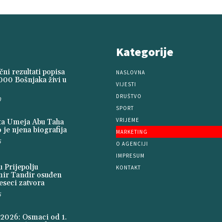
Kategorije
ni rezultati popisa
NASLOVNA
000 Bošnjaka živi u
VIJESTI
DRUŠTVO
0
SPORT
VRIJEME
ita Umeja Abu Taha
 je njena biografija
MARKETING
5
O AGENCIJI
IMPRESUM
 Prijepolju
KONTAKT
mir Tandir osuđen
seci zatvora
5
2026: Osmaci od 1.