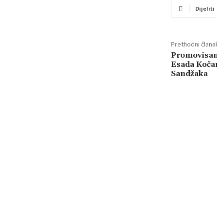
Dijeliti
Prethodni člana
Promovisa
Esada Kočan
Sandžaka