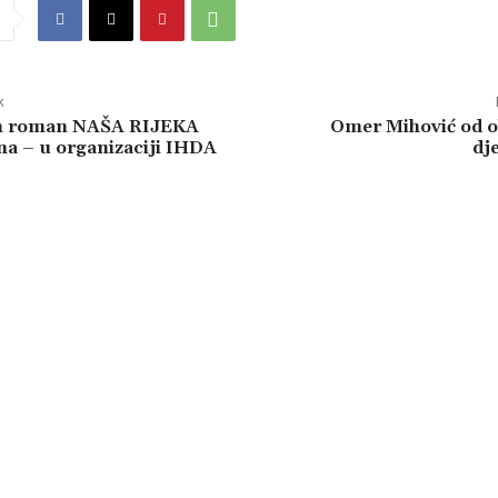
k
n roman NAŠA RIJEKA
Omer Mihović od o
a – u organizaciji IHDA
dj