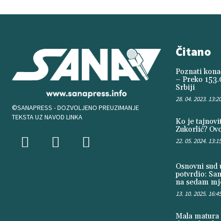
Čitano
Poznati konač
– Preko 153.
Srbiji
28. 04. 2023. 13:2
©SANAPRESS - DOZVOLJENO PREUZIMANJE
TEKSTA UZ NAVOD LINKA
Ko je tajnov
Zukorlić? Ovo
22. 05. 2024. 13:1
Osnovni sud u
potvrdio: Sa
na sedam mje
13. 10. 2025. 16:4
Mala matura 