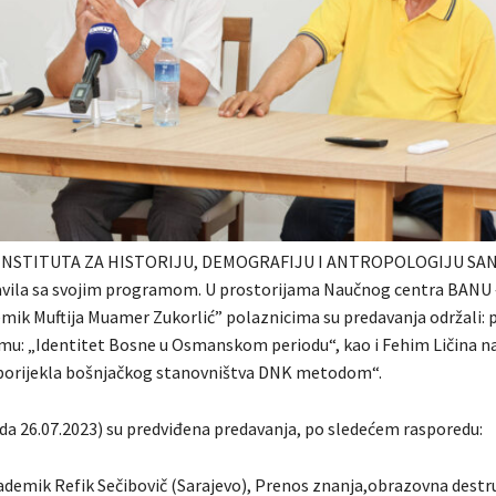
la INSTITUTA ZA HISTORIJU, DEMOGRAFIJU I ANTROPOLOGIJU S
avila sa svojim programom. U prostorijama Naučnog centra BANU 
mik Muftija Muamer Zukorlić” polaznicima su predavanja održali: pr
emu: „Identitet Bosne u Osmanskom periodu“, kao i Fehim Ličina n
 porijekla bošnjačkog stanovništva DNK metodom“.
eda 26.07.2023) su predviđena predavanja, po sledećem rasporedu:
ademik Refik Sečibovič (Sarajevo), Prenos znanja,obrazovna destru