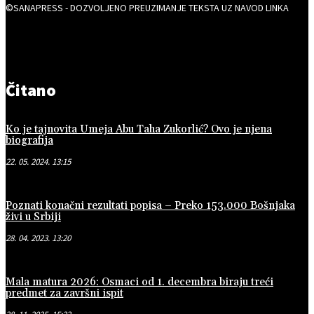
©SANAPRESS - DOZVOLJENO PREUZIMANJE TEKSTA UZ NAVOD LINKA
Čitano
Ko je tajnovita Umeja Abu Taha Zukorlić? Ovo je njena
biografija
22. 05. 2024. 13:15
Poznati konačni rezultati popisa – Preko 153.000 Bošnjaka
živi u Srbiji
28. 04. 2023. 13:20
Mala matura 2026: Osmaci od 1. decembra biraju treći
predmet za završni ispit