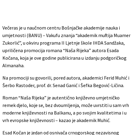
Večeras je u naučnom centru Bošnjačke akademije nauka i
umjetnosti (BANU) – Vakufu znanja “akademik muftija Muamer
Zukorlić”, u okviru programa II Ljetnje škole IHDA Sandžaka,
upriličena promocija romana “Naša Rijeka” autora Esada
Kočana, koja je ove godine publicirana u izdanju podgoričkog
Almanaha.
Na promociji su govorili, pored autora, akademici Ferid Muhić i
Šerbo Rastoder, prof. dr. Senad Ganić i Šefka Begović-Ličina.
Roman “Naša Rijeka” je autentično književno umjetničko
remek djelo, koje se, bez dvoumljenja, može uvrstiti u sam vrh
moderne književnosti na Balkanu, a po svojim kvalitetima i u
vrh evropske književnosti – kazao je akademik Muhić.
Esad Kočan je jedan od osnivača crnogorskog nezavisnog