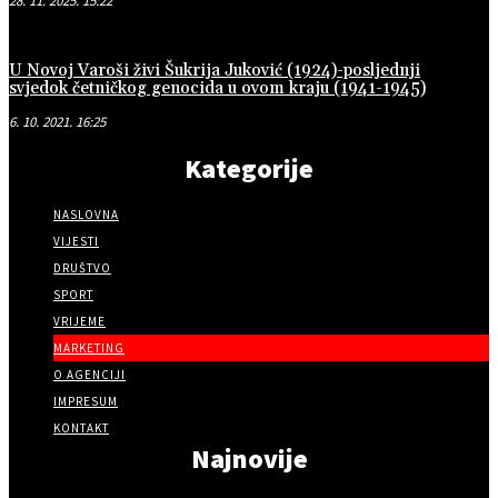
28. 11. 2025. 15:22
U Novoj Varoši živi Šukrija Juković (1924)-posljednji
svjedok četničkog genocida u ovom kraju (1941-1945)
6. 10. 2021. 16:25
Kategorije
NASLOVNA
VIJESTI
DRUŠTVO
SPORT
VRIJEME
MARKETING
O AGENCIJI
IMPRESUM
KONTAKT
Najnovije