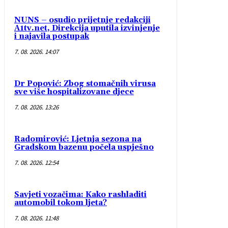
NUNS – osudio prijetnje redakciji
A1tv.net, Direkcija uputila izvinjenje
i najavila postupak
7. 08. 2026. 14:07
Dr Popović: Zbog stomačnih virusa
sve više hospitalizovane djece
7. 08. 2026. 13:26
Radomirović: Ljetnja sezona na
Gradskom bazenu počela uspješno
7. 08. 2026. 12:54
Savjeti vozačima: Kako rashladiti
automobil tokom ljeta?
7. 08. 2026. 11:48