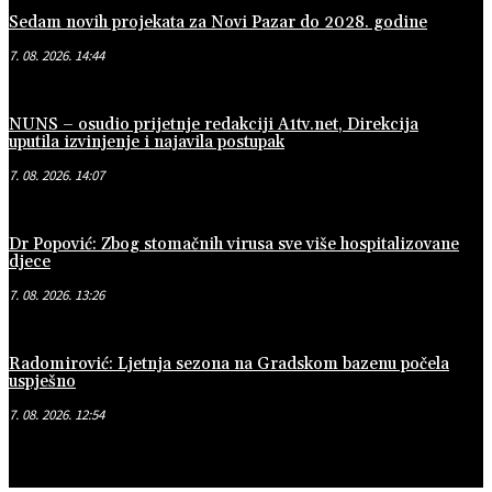
Sedam novih projekata za Novi Pazar do 2028. godine
7. 08. 2026. 14:44
NUNS – osudio prijetnje redakciji A1tv.net, Direkcija
uputila izvinjenje i najavila postupak
7. 08. 2026. 14:07
Dr Popović: Zbog stomačnih virusa sve više hospitalizovane
djece
7. 08. 2026. 13:26
Radomirović: Ljetnja sezona na Gradskom bazenu počela
uspješno
7. 08. 2026. 12:54