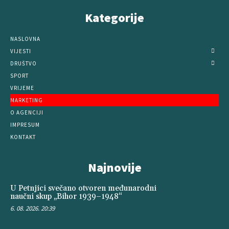
Kategorije
NASLOVNA
VIJESTI
DRUŠTVO
SPORT
VRIJEME
MARKETING
O AGENCIJI
IMPRESUM
KONTAKT
Najnovije
U Petnjici svečano otvoren međunarodni
naučni skup „Bihor 1939–1948“
6. 08. 2026. 20:39