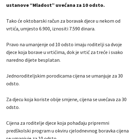
ustanove “Mladost” uvećana za 10 odsto.
Tako će oktobarski račun za boravak djece u nekom od
vrtića, umjesto 6.900, iznositi 7.590 dinara.
Pravo na umanjenje od 10 odsto imaju roditelji sa dvoje
djece koja borave u vrtićima, dok je vrtić za treće i svako
naredno dijete besplatan.
Jednoroditeljskim porodicama cijena se umanjuje za 30
odsto.
Za djecu koja koriste obije smjene, cijena se uvećava za 30
odsto.
Cijena za roditelje djece koja pohađaju pripremni
predškolski program u okviru cjelodnevnog boravka cijena
se umanjuje za 10 odsto.