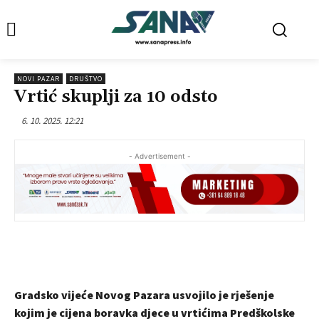
NOVI PAZAR
DRUŠTVO
Vrtić skuplji za 10 odsto
6. 10. 2025. 12:21
- Advertisement -
Gradsko vijeće Novog Pazara usvojilo je rješenje
kojim je cijena boravka djece u vrtićima Predškolske