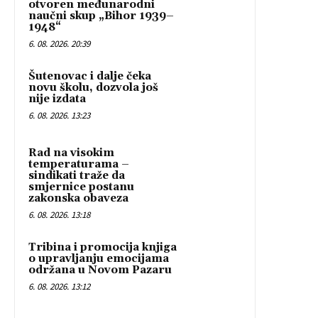
otvoren međunarodni
naučni skup „Bihor 1939–
1948“
6. 08. 2026. 20:39
Šutenovac i dalje čeka
novu školu, dozvola još
nije izdata
6. 08. 2026. 13:23
Rad na visokim
temperaturama –
sindikati traže da
smjernice postanu
zakonska obaveza
6. 08. 2026. 13:18
Tribina i promocija knjiga
o upravljanju emocijama
održana u Novom Pazaru
6. 08. 2026. 13:12