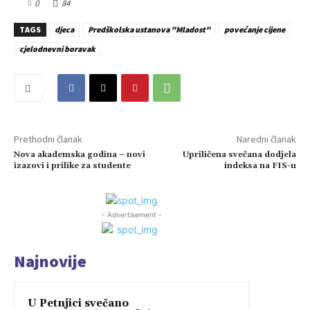
0
84
TAGS
djeca
Predškolska ustanova "Mladost"
povećanje cijene
cjelodnevni boravak
Prethodni članak
Naredni članak
Nova akademska godina – novi
Upriličena svečana dodjela
izazovi i prilike za studente
indeksa na FIS-u
- Advertisement -
Najnovije
U Petnjici svečano