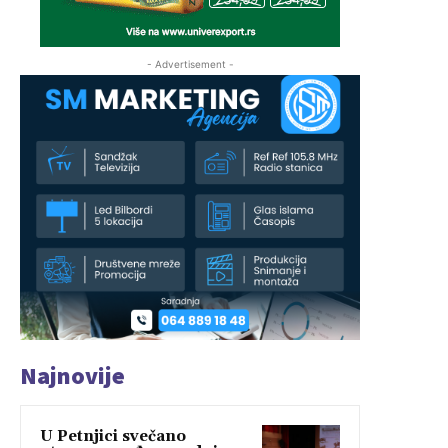
- Advertisement -
Najnovije
U Petnjici svečano