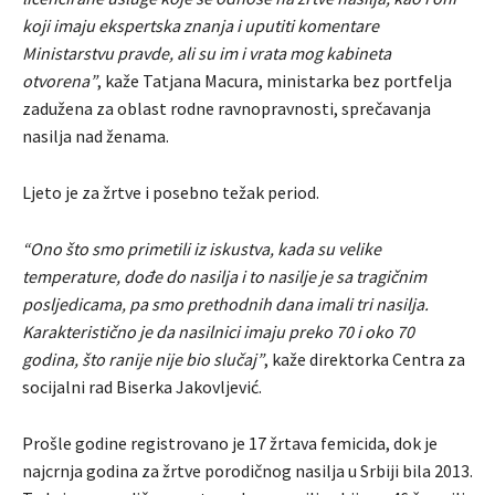
koji imaju ekspertska znanja i uputiti komentare
Ministarstvu pravde, ali su im i vrata mog kabineta
otvorena”
, kaže Tatjana Macura, ministarka bez portfelja
zadužena za oblast rodne ravnopravnosti, sprečavanja
nasilja nad ženama.
Ljeto je za žrtve i posebno težak period.
“Ono što smo primetili iz iskustva, kada su velike
temperature, dođe do nasilja i to nasilje je sa tragičnim
posljedicama, pa smo prethodnih dana imali tri nasilja.
Karakteristično je da nasilnici imaju preko 70 i oko 70
godina, što ranije nije bio slučaj”
, kaže direktorka Centra za
socijalni rad Biserka Jakovljević.
Prošle godine registrovano je 17 žrtava femicida, dok je
najcrnja godina za žrtve porodičnog nasilja u Srbiji bila 2013.