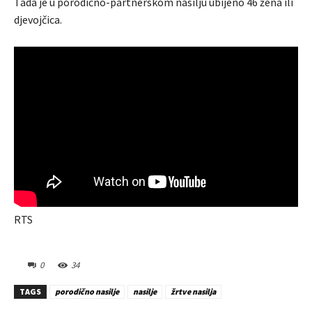
Tada je u porodično-partnerskom nasilju ubijeno 46 žena ili
djevojčica.
RTS
0
34
TAGS
porodično nasilje
nasilje
žrtve nasilja