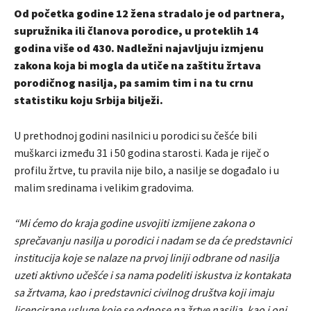
Od početka godine 12 žena stradalo je od partnera,
supružnika ili članova porodice, u proteklih 14
godina više od 430. Nadležni najavljuju izmjenu
zakona koja bi mogla da utiče na zaštitu žrtava
porodičnog nasilja, pa samim tim i na tu crnu
statistiku koju Srbija bilježi.
U prethodnoj godini nasilnici u porodici su češće bili
muškarci između 31 i 50 godina starosti. Kada je riječ o
profilu žrtve, tu pravila nije bilo, a nasilje se događalo i u
malim sredinama i velikim gradovima.
“Mi ćemo do kraja godine usvojiti izmijene zakona o
sprečavanju nasilja u porodici i nadam se da će predstavnici
institucija koje se nalaze na prvoj liniji odbrane od nasilja
uzeti aktivno učešće i sa nama podeliti iskustva iz kontakata
sa žrtvama, kao i predstavnici civilnog društva koji imaju
licencirane usluge koje se odnose na žrtve nasilja, kao i oni