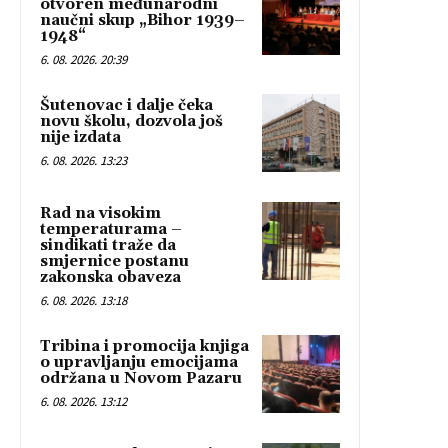
otvoren međunarodni
naučni skup „Bihor 1939–
1948“
6. 08. 2026. 20:39
Šutenovac i dalje čeka
novu školu, dozvola još
nije izdata
6. 08. 2026. 13:23
Rad na visokim
temperaturama –
sindikati traže da
smjernice postanu
zakonska obaveza
6. 08. 2026. 13:18
Tribina i promocija knjiga
o upravljanju emocijama
održana u Novom Pazaru
6. 08. 2026. 13:12