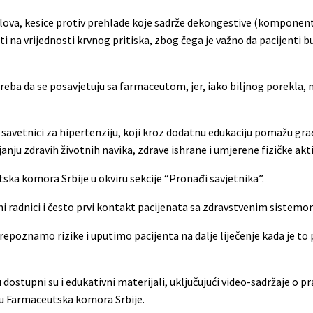
v bolova, kesice protiv prehlade koje sadrže dekongestive (komponent
 na vrijednosti krvnog pritiska, zbog čega je važno da pacijenti b
treba da se posavjetuju sa farmaceutom, jer, iako biljnog porekla,
savetnici za hipertenziju, koji kroz dodatnu edukaciju pomažu gr
anju zdravih životnih navika, zdrave ishrane i umjerene fizičke akt
ka komora Srbije u okviru sekcije “Pronađi savjetnika”.
ni radnici i često prvi kontakt pacijenata sa zdravstvenim sistemo
repoznamo rizike i uputimo pacijenta na dalje liječenje kada je to
ostupni su i edukativni materijali, uključujući video-sadržaje o 
lu Farmaceutska komora Srbije.