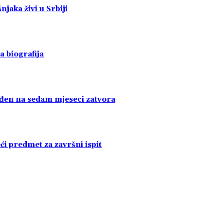
jaka živi u Srbiji
a biografija
uđen na sedam mjeseci zatvora
i predmet za završni ispit