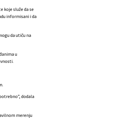
e koje služe da se
udu informisani i da
 mogu da utiču na
ađanima u
ivnosti.
m.
 potrebno”, dodala
pravilnom merenju