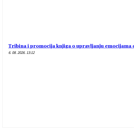
Tribina i promocija knjiga o upravljanju emocijam
6. 08. 2026. 13:12