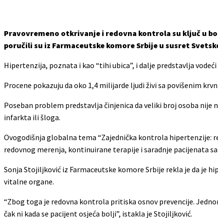
Pravovremeno otkrivanje i redovna kontrola su ključ u bor
poručili su iz Farmaceutske komore Srbije u susret Svetsko
Hipertenzija, poznata i kao “tihi ubica”, i dalje predstavlja vode
Procene pokazuju da oko 1,4 milijarde ljudi živi sa povišenim kr
Poseban problem predstavlja činjenica da veliki broj osoba nije 
infarkta ili šloga.
Ovogodišnja globalna tema “Zajednička kontrola hipertenzije: re
redovnog merenja, kontinuirane terapije i saradnje pacijenata s
Sonja Stojiljković iz Farmaceutske komore Srbije rekla je da je h
vitalne organe.
“Zbog toga je redovna kontrola pritiska osnov prevencije. Jednom 
čak ni kada se pacijent osjeća bolji”, istakla je Stojiljković.