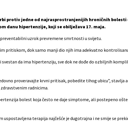
bi protiv jedne od najrasprostranjenijih hroničnih bolesti
m danu hipertenzije, koji se obilježava 17. maja.
ći preventabilni uzrok prevremene smrtnosti u svijetu.
vnim pritiskom, dok samo manji dio njih ima adekvatno kontrolisan
ni svestan da ima hipertenziju, sve dok ne dođe do ozbiljnih kompli
dovno proveravajte krvni pritisak, pobedite tihog ubicu”, stavlja 
a zdravstvenim radnicima.
ipertenzija bolest koja često ne daje simptome, ali postepeno ošte
uspostavljena terapija najčešće je dugotrajna i ne smije se prekid