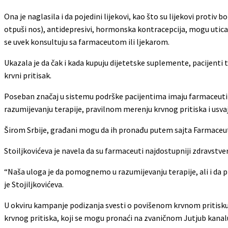
Ona je naglasila i da pojedini lijekovi, kao što su lijekovi proti
otpuši nos), antidepresivi, hormonska kontracepcija, mogu uticati
se uvek konsultuju sa farmaceutom ili ljekarom.
Ukazala je da čak i kada kupuju dijetetske suplemente, pacijenti 
krvni pritisak.
Poseban značaj u sistemu podrške pacijentima imaju farmaceuti 
razumijevanju terapije, pravilnom merenju krvnog pritiska i usvaj
Širom Srbije, građani mogu da ih pronađu putem sajta Farmaceuts
Stoiljkovićeva je navela da su farmaceuti najdostupniji zdravstve
“Naša uloga je da pomognemo u razumijevanju terapije, ali i da p
je Stojiljkovićeva.
U okviru kampanje podizanja svesti o povišenom krvnom pritisku d
krvnog pritiska, koji se mogu pronaći na zvaničnom Jutjub kana