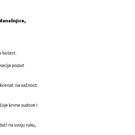
 današnjice,
u bolest.
kacija poput
akcenat na važnost
ćuje krvne sudove i
ati na svoju ruku,