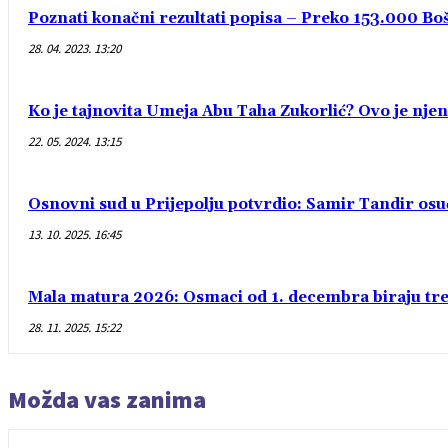
Poznati konačni rezultati popisa – Preko 153.000 Bošn
28. 04. 2023. 13:20
Ko je tajnovita Umeja Abu Taha Zukorlić? Ovo je njen
22. 05. 2024. 13:15
Osnovni sud u Prijepolju potvrdio: Samir Tandir os
13. 10. 2025. 16:45
Mala matura 2026: Osmaci od 1. decembra biraju treć
28. 11. 2025. 15:22
Možda vas zanima