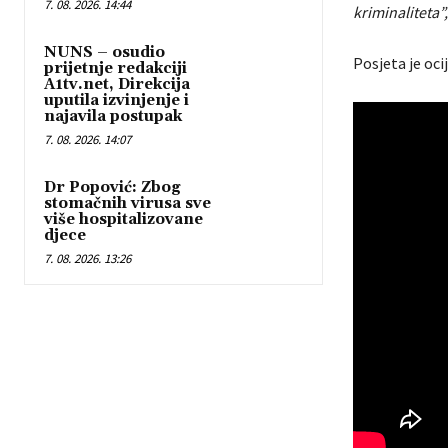
7. 08. 2026. 14:44
kriminaliteta”,
NUNS – osudio
Posjeta je oci
prijetnje redakciji
A1tv.net, Direkcija
uputila izvinjenje i
najavila postupak
7. 08. 2026. 14:07
Dr Popović: Zbog
stomačnih virusa sve
više hospitalizovane
djece
7. 08. 2026. 13:26