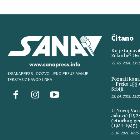
Čitano
Ko je tajnov
Zukorlić? Ovo
22. 05. 2024. 13:1
©SANAPRESS - DOZVOLJENO PREUZIMANJE
Poznati konač
TEKSTA UZ NAVOD LINKA
– Preko 153.
Srbiji
28. 04. 2023. 13:2
U Novoj Varoš
Juković (1924
četničkog ge
(1941-1945)
6. 10. 2021. 16:25