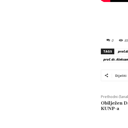
0
85
TAGS
prof.d
prof. dr. Aleksa
Dijeliti
Prethodni člana
Obilježen D
KUNP-a