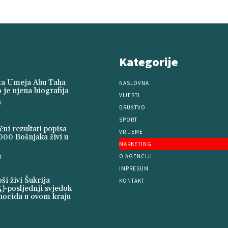
Kategorije
ita Umeja Abu Taha
NASLOVNA
 je njena biografija
VIJESTI
5
DRUŠTVO
SPORT
ni rezultati popisa
VRIJEME
000 Bošnjaka živi u
MARKETING
O AGENCIJI
0
IMPRESUM
i živi Šukrija
KONTAKT
)-posljednji svjedok
nocida u ovom kraju