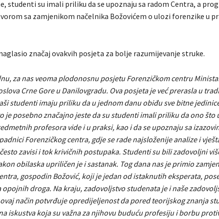
, studenti su imali priliku da se upoznaju sa radom Centra, a pro
ovorom sa zamjenikom načelnika Božovićem o ulozi forenzike u 
 naglasio značaj ovakvih posjeta za bolje razumijevanje struke.
dnu, za nas veoma plodonosnu posjetu Forenzičkom centru Minista
slova Crne Gore u Danilovgradu. Ova posjeta je već prerasla u trad
aši studenti imaju priliku da u jednom danu obiđu sve bitne jedinic
o je posebno značajno jeste da su studenti imali priliku da ono što 
edmetnih profesora vide i u praksi, kao i da se upoznaju sa izazov
padnici Forenzičkog centra, gdje se rade najsloženije analize i vješt
a često zavisi i tok krivičnih postupaka. Studenti su bili zadovoljni v
kon obilaska upriličen je i sastanak. Tog dana nas je primio zamje
ntra, gospodin Božović, koji je jedan od istaknutih eksperata, pos
a opojnih droga. Na kraju, zadovoljstvo studenata je i naše zadovoljs
 ovaj način potvrđuje opredijeljenost da pored teorijskog znanja s
čna iskustva koja su važna za njihovu buduću profesiju i borbu proti