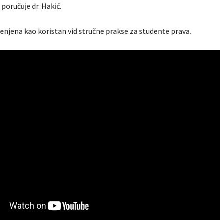
poručuje dr. Hakić.
jenjena kao koristan vid stručne prakse za studente prava.