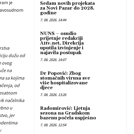
gram je
Sedam novih projekata
za Novi Pazar do 2028.
pravosudnom
godine
7. 08. 2026. 14:44
NUNS – osudio
prijetnje redakciji
A1tv.net, Direkcija
rstva
uputila izvinjenje i
najavila postupak
iciju dužu od
7. 08. 2026. 14:07
e ovog
uče na
Dr Popović: Zbog
ima sa kojima
stomačnih virusa sve
više hospitalizovane
ačenja, od
djece
išesatnom
7. 08. 2026. 13:26
nik načelnika
ebno u
Radomirović: Ljetnja
sezona na Gradskom
tvo, jer
bazenu počela uspješno
tudentima
7. 08. 2026. 12:54
v