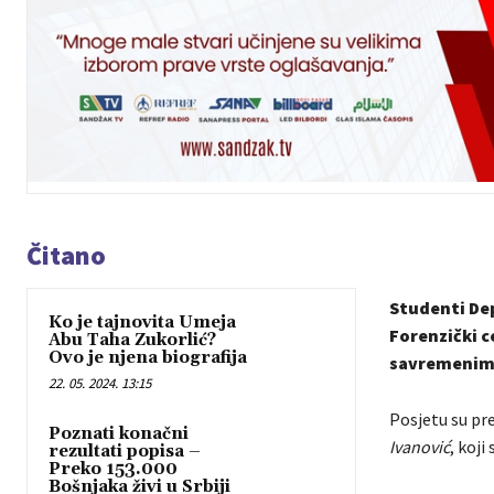
Čitano
Studenti De
Ko je tajnovita Umeja
Forenzički c
Abu Taha Zukorlić?
Ovo je njena biografija
savremenim 
22. 05. 2024. 13:15
Posjetu su pr
Poznati konačni
Ivanović
, koji
rezultati popisa –
Preko 153.000
Bošnjaka živi u Srbiji