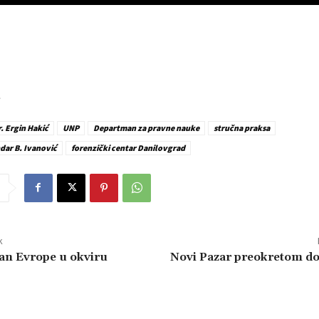
r. Ergin Hakić
UNP
Departman za pravne nauke
stručna praksa
ndar B. Ivanović
forenzički centar Danilovgrad
k
an Evrope u okviru
Novi Pazar preokretom do