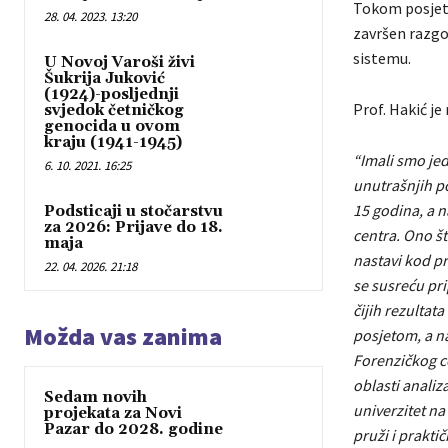
Tokom posjete
28. 04. 2023. 13:20
završen razg
sistemu.
U Novoj Varoši živi
Šukrija Juković
(1924)-posljednji
Prof. Hakić je
svjedok četničkog
genocida u ovom
kraju (1941-1945)
“Imali smo je
6. 10. 2021. 16:25
unutrašnjih po
15 godina, a n
Podsticaji u stočarstvu
za 2026: Prijave do 18.
centra. Ono št
maja
nastavi kod pr
22. 04. 2026. 21:18
se susreću pri
čijih rezultat
Možda vas zanima
posjetom, a na
Forenzičkog ce
oblasti analiz
Sedam novih
univerzitet na
projekata za Novi
Pazar do 2028. godine
pruži i prakti