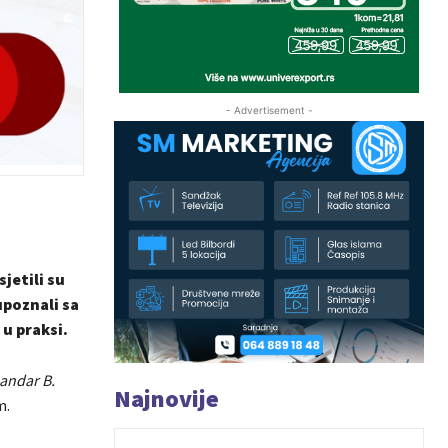
- Advertisement -
jetili su
upoznali sa
u praksi.
sandar B.
Najnovije
m.