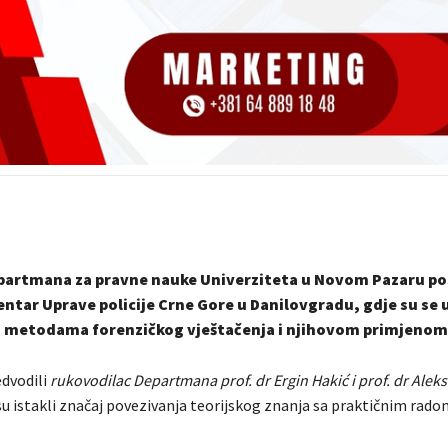
partmana za pravne nauke Univerziteta u Novom Pazaru pos
entar Uprave policije Crne Gore u Danilovgradu, gdje su se 
metodama forenzičkog vještačenja i njihovom primjenom 
edvodili
rukovodilac Departmana prof. dr Ergin Hakić i prof. dr Alek
 su istakli značaj povezivanja teorijskog znanja sa praktičnim rado