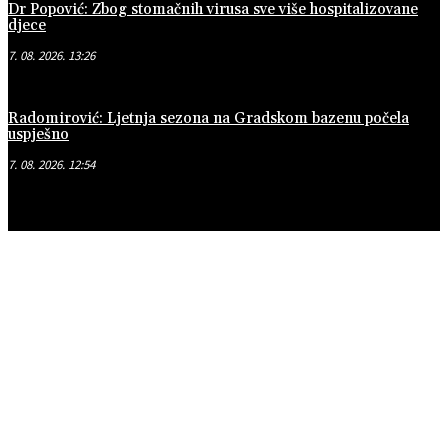
Dr Popović: Zbog stomačnih virusa sve više hospitalizovane
djece
7. 08. 2026. 13:26
Radomirović: Ljetnja sezona na Gradskom bazenu počela
uspješno
7. 08. 2026. 12:54