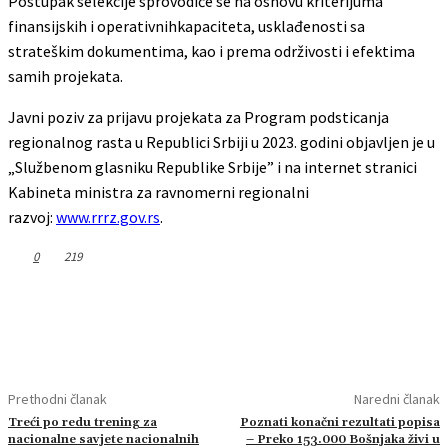
Postupak selekcije sprovodiće se na osnovu kriterijuma
finansijskih i operativnihkapaciteta, usklađenosti sa
strateškim dokumentima, kao i prema održivosti i efektima
samih projekata.
Javni poziv za prijavu projekata za Program podsticanja
regionalnog rasta u Republici Srbiji u 2023. godini objavljen je u
„Službenom glasniku Republike Srbije” i na internet stranici
Kabineta ministra za ravnomerni regionalni
razvoj:
www.rrrz.gov.rs
.
0
219
Prethodni članak
Naredni članak
Treći po redu trening za
Poznati konačni rezultati popisa
nacionalne savjete nacionalnih
– Preko 153.000 Bošnjaka živi u