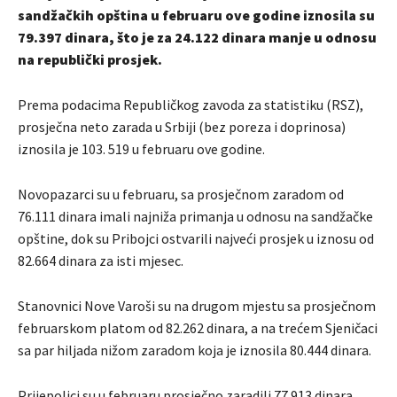
sandžačkih opština u februaru ove godine iznosila su
79.397 dinara, što je za 24.122 dinara manje u odnosu
na republički prosjek.
Prema podacima Republičkog zavoda za statistiku (RSZ),
prosječna neto zarada u Srbiji (bez poreza i doprinosa)
iznosila je 103. 519 u februaru ove godine.
Novopazarci su u februaru, sa prosječnom zaradom od
76.111 dinara imali najniža primanja u odnosu na sandžačke
opštine, dok su Pribojci ostvarili najveći prosjek u iznosu od
82.664 dinara za isti mjesec.
Stanovnici Nove Varoši su na drugom mjestu sa prosječnom
februarskom platom od 82.262 dinara, a na trećem Sjeničaci
sa par hiljada nižom zaradom koja je iznosila 80.444 dinara.
Prijepoljci su u februaru prosječno zaradili 77.913 dinara,