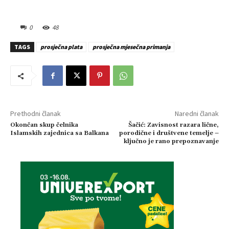
0
48
TAGS
prosječna plata
prosječna mjesečna primanja
Prethodni članak
Naredni članak
Okončan skup čelnika
Šačić: Zavisnost razara lične,
Islamskih zajednica sa Balkana
porodične i društvene temelje –
ključno je rano prepoznavanje