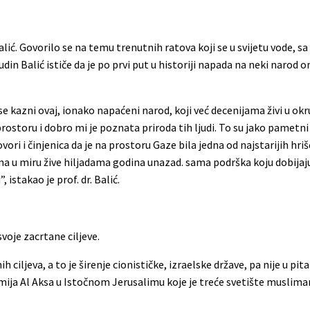
alić. Govorilo se na temu trenutnih ratova koji se u svijetu vode, 
rudin Balić ističe da je po prvi put u historiji napada na neki naro
e kazni ovaj, ionako napaćeni narod, koji već decenijama živi u okru
prostoru i dobro mi je poznata priroda tih ljudi. To su jako pametni i
ori i činjenica da je na prostoru Gaze bila jedna od najstarijih hri
ima u miru žive hiljadama godina unazad. sama podrška koju dobijaj
istakao je prof. dr. Balić.
svoje zacrtane ciljeve.
 ciljeva, a to je širenje cionističke, izraelske države, pa nije u pi
amija Al Aksa u Istočnom Jerusalimu koje je treće svetište musliman