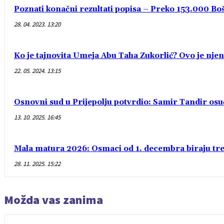
Poznati konačni rezultati popisa – Preko 153.000 Bošn
28. 04. 2023. 13:20
Ko je tajnovita Umeja Abu Taha Zukorlić? Ovo je njen
22. 05. 2024. 13:15
Osnovni sud u Prijepolju potvrdio: Samir Tandir os
13. 10. 2025. 16:45
Mala matura 2026: Osmaci od 1. decembra biraju treć
28. 11. 2025. 15:22
Možda vas zanima