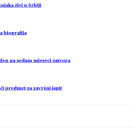
jaka živi u Srbiji
a biografija
uđen na sedam mjeseci zatvora
i predmet za završni ispit