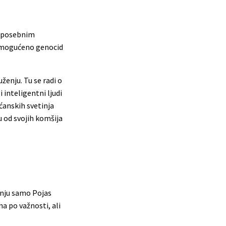
sa posebnim
d omogućeno genocid
ženju. Tu se radi o
 inteligentni ljudi
šćanskih svetinja
u od svojih komšija
tanju samo Pojas
a po važnosti, ali