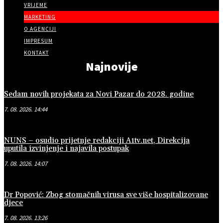
VRIJEME
MARKETING
O AGENCIJI
IMPRESUM
KONTAKT
Najnovije
Sedam novih projekata za Novi Pazar do 2028. godine
7. 08. 2026. 14:44
NUNS – osudio prijetnje redakciji A1tv.net, Direkcija
uputila izvinjenje i najavila postupak
7. 08. 2026. 14:07
Dr Popović: Zbog stomačnih virusa sve više hospitalizovane
djece
7. 08. 2026. 13:26