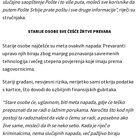
slučajno saopštenje Pošte i to više puta, moleći sve korisnike da
putem Pošte Srbije prate poštu i sve druge informacije”,
riječi su
stručnjaka.
STARIJE OSOBE SVE ČEŠĆE ŽRTVE PREVARA
Starije osobe najčešće su meta ovakvih napada. Prevaranti
upravo njih biraju zbog manjeg poznavanja savremenih
tehnologija i većeg stepena povjerenja koje imaju prema
sagovornicima.
Stariji građani, nesvjesni rizika, nerijetko sami otkriju podatke
s kartice, što dovodi do ozbiljnih finansijskih gubitaka.
“Stare osobe će, uglavnom, biti meta napada, gdje će teško
prepoznati da se radi o lažnim porukama. Naročito što kod njih
postoji ta radoznalost da vide o čemu se radi, a posebno ako
žive same, misleći da ih se neko setio. Kada je riječ o
kriminalcima, nema slučajnih napada, već pažljivo biraju