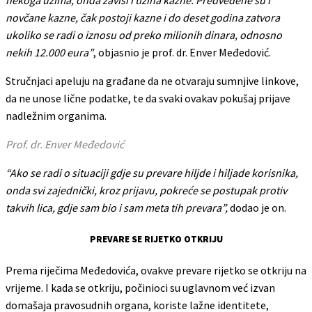
novčane kazne, čak postoji kazne i do deset godina zatvora
ukoliko se radi o iznosu od preko milionih dinara, odnosno
nekih 12.000 eura”
, objasnio je prof. dr. Enver Međedović.
Stručnjaci apeluju na građane da ne otvaraju sumnjive linkove,
da ne unose lične podatke, te da svaki ovakav pokušaj prijave
nadležnim organima.
Prof. dr. Enver Međedović
“Ako se radi o situaciji gdje su prevare hiljde i hiljade korisnika,
onda svi zajednički, kroz prijavu, pokreće se postupak protiv
takvih lica, gdje sam bio i sam meta tih prevara”,
dodao je on.
PREVARE SE RIJETKO OTKRIJU
Prema riječima Međedovića, ovakve prevare rijetko se otkriju na
vrijeme. I kada se otkriju, počinioci su uglavnom već izvan
domašaja pravosudnih organa, koriste lažne identitete,