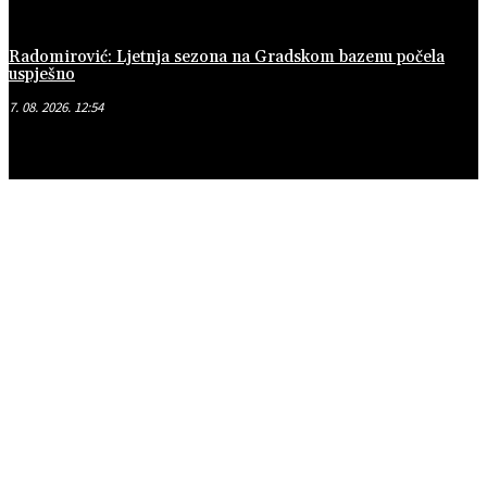
Radomirović: Ljetnja sezona na Gradskom bazenu počela
uspješno
7. 08. 2026. 12:54