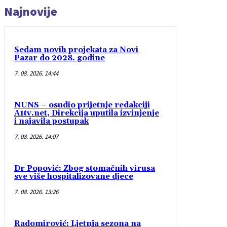
Najnovije
Sedam novih projekata za Novi
Pazar do 2028. godine
7. 08. 2026. 14:44
NUNS – osudio prijetnje redakciji
A1tv.net, Direkcija uputila izvinjenje
i najavila postupak
7. 08. 2026. 14:07
Dr Popović: Zbog stomačnih virusa
sve više hospitalizovane djece
7. 08. 2026. 13:26
Radomirović: Ljetnja sezona na