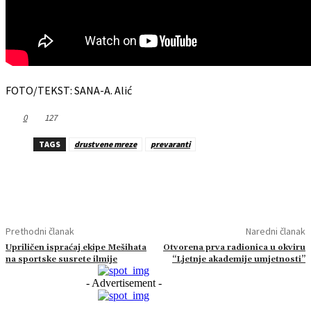
FOTO/TEKST: SANA-A. Alić
0
127
TAGS
drustvene mreze
prevaranti
Prethodni članak
Naredni članak
Upriličen ispraćaj ekipe Mešihata
Otvorena prva radionica u okviru
na sportske susrete ilmije
“Ljetnje akademije umjetnosti”
- Advertisement -