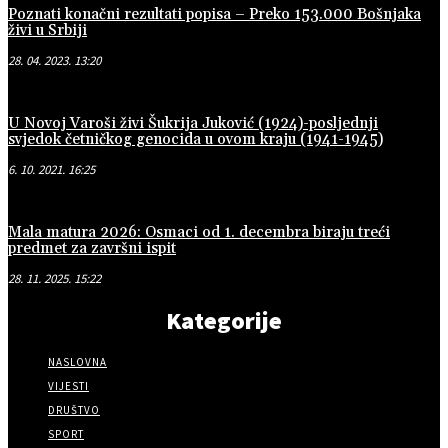
Poznati konačni rezultati popisa – Preko 153.000 Bošnjaka
živi u Srbiji
28. 04. 2023. 13:20
U Novoj Varoši živi Šukrija Juković (1924)-posljednji
svjedok četničkog genocida u ovom kraju (1941-1945)
6. 10. 2021. 16:25
Mala matura 2026: Osmaci od 1. decembra biraju treći
predmet za završni ispit
28. 11. 2025. 15:22
Kategorije
NASLOVNA
VIJESTI
DRUŠTVO
SPORT