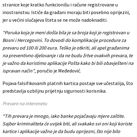
stranice koje kratko funkcionišu i račune registrovane u
inostranstvu. Ističe da građani moraju biti posebno oprijezni,
jer u većini slučajeva šteta se ne može nadoknaditi.
“Poruka koja je meni došla bila je sa broja koji je registrovan u
Bosni i Hercegovini. To dovodi do komplikacije procedure za
prevaru od 100 ili 200 eura. Teško je otkriti, ali apel građanima
na preventivno djelovanje i da ne budu žrtve ovakvih prevara, te
je važno da koristimo aplikacije Pošta kako bi bili obavješteni na
ispravan način”
, poručio je Međedović.
Pojava falsifikovanih platnih kartica postaje sve učestalija, što
predstavlja ozbiljnu prijetnju sigurnosti korisnika.
Prevare na interenetu
“Tih prevara je mnogo, iako banke pojačavaju mjere zaštite.
Sajber kriminaliteta će uvijek biti, ali svakako svi oni koji koriste
kartice i aplikacije važno je da budu oprijezni, što nije bilo