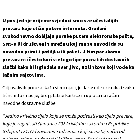
U posljednje vrijeme svjedoci smo sve učestalijih
prevara koje stižu putem interneta. Građani
svakodnevno dobijaju poruke putem elektronske pošte,
SMS-a ili društvenih mreža u kojima se navodi da su
navodno primili pošiljku ili paket. U tim porukama
prevaranti često koriste logotipe poznatih dostavnih
službi kako bi izgledale uverljivo, uz linkove koji vode ka
lažnim sajtovima.
Cilj ovakvih poruka, kažu stručnjaci, je da se od korisnika izvuku
lične informacije, broj platne kartice ili uplata na račun
navodne dostavne službe.
“Jedino krivično djelo koje se može podvesti kao djelo prevare,
koje je regulisati članom u 208 krivičnim zakonima Republike
Srbije stav 1. Od zavisnosti od iznosa koji se na taj način od
nekoga uzima, onda zavisi i tižina kazne. Predveđene su i