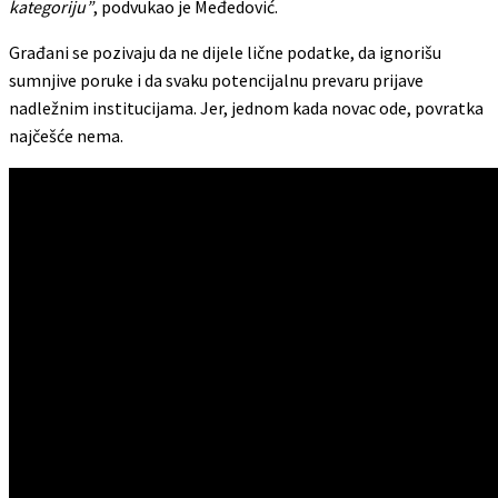
kategoriju”
, podvukao je Međedović.
Građani se pozivaju da ne dijele lične podatke, da ignorišu
sumnjive poruke i da svaku potencijalnu prevaru prijave
nadležnim institucijama. Jer, jednom kada novac ode, povratka
najčešće nema.