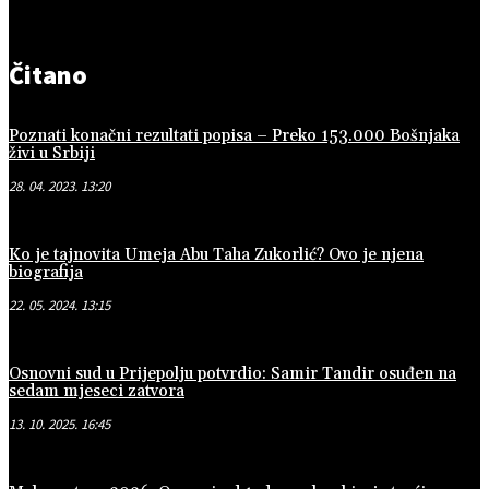
Čitano
Poznati konačni rezultati popisa – Preko 153.000 Bošnjaka
živi u Srbiji
28. 04. 2023. 13:20
Ko je tajnovita Umeja Abu Taha Zukorlić? Ovo je njena
biografija
22. 05. 2024. 13:15
Osnovni sud u Prijepolju potvrdio: Samir Tandir osuđen na
sedam mjeseci zatvora
13. 10. 2025. 16:45