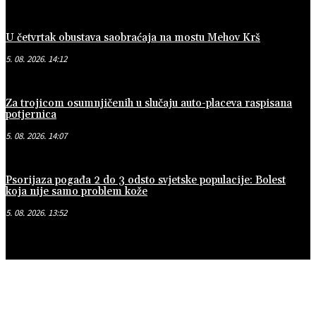
U četvrtak obustava saobraćaja na mostu Mehov Krš
5. 08. 2026. 14:12
Za trojicom osumnjičenih u slučaju auto-placeva raspisana
potjernica
5. 08. 2026. 14:07
Psorijaza pogađa 2 do 3 odsto svjetske populacije: Bolest
koja nije samo problem kože
5. 08. 2026. 13:52