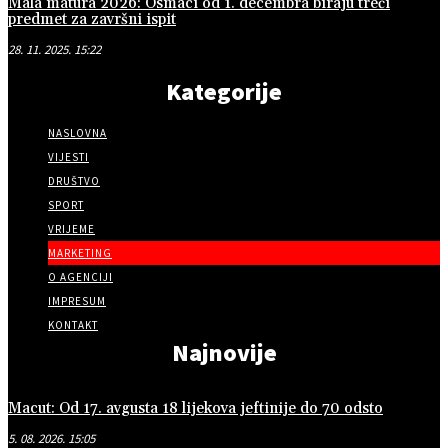
Mala matura 2026: Osmaci od 1. decembra biraju treći
predmet za završni ispit
28. 11. 2025. 15:22
Kategorije
NASLOVNA
VIJESTI
DRUŠTVO
SPORT
VRIJEME
MARKETING
O AGENCIJI
IMPRESUM
KONTAKT
Najnovije
Macut: Od 17. avgusta 18 lijekova jeftinije do 70 odsto
5. 08. 2026. 15:05