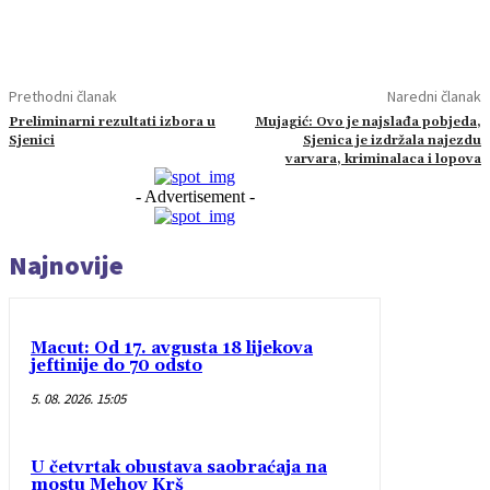
Prethodni članak
Naredni članak
Preliminarni rezultati izbora u
Mujagić: Ovo je najslađa pobjeda,
Sjenici
Sjenica je izdržala najezdu
varvara, kriminalaca i lopova
- Advertisement -
Najnovije
Macut: Od 17. avgusta 18 lijekova
jeftinije do 70 odsto
5. 08. 2026. 15:05
U četvrtak obustava saobraćaja na
mostu Mehov Krš