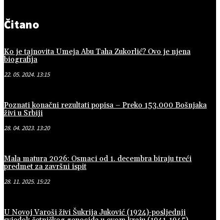
Čitano
Ko je tajnovita Umeja Abu Taha Zukorlić? Ovo je njena
biografija
22. 05. 2024. 13:15
Poznati konačni rezultati popisa – Preko 153.000 Bošnjaka
živi u Srbiji
28. 04. 2023. 13:20
Mala matura 2026: Osmaci od 1. decembra biraju treći
predmet za završni ispit
28. 11. 2025. 15:22
U Novoj Varoši živi Šukrija Juković (1924)-posljednji