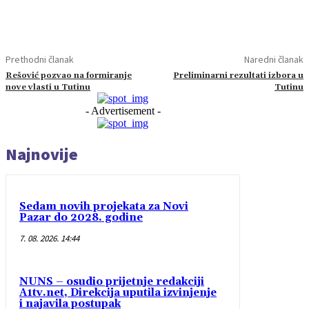
Prethodni članak
Naredni članak
Rešović pozvao na formiranje
Preliminarni rezultati izbora u
nove vlasti u Tutinu
Tutinu
- Advertisement -
Najnovije
Sedam novih projekata za Novi
Pazar do 2028. godine
7. 08. 2026. 14:44
NUNS – osudio prijetnje redakciji
A1tv.net, Direkcija uputila izvinjenje
i najavila postupak