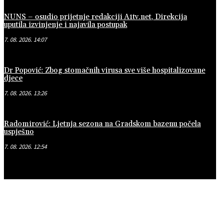
NUNS – osudio prijetnje redakciji A1tv.net, Direkcija
uputila izvinjenje i najavila postupak
7. 08. 2026. 14:07
Dr Popović: Zbog stomačnih virusa sve više hospitalizovane
djece
7. 08. 2026. 13:26
Radomirović: Ljetnja sezona na Gradskom bazenu počela
uspješno
7. 08. 2026. 12:54