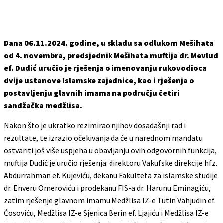
Dana 06.11.2024. godine, u skladu sa odlukom Mešihata
od 4. novembra, predsjednik Mešihata muftija dr. Mevlud
ef. Dudić uručio je rješenja o imenovanju rukovodioca
dvije ustanove Islamske zajednice, kao i rješenja o
postavljenju glavnih imama na području četiri
sandžačka medžlisa.
Nakon što je ukratko rezimirao njihov dosadašnji rad i
rezultate, te izrazio očekivanja da će u narednom mandatu
ostvariti još više uspjeha u obavljanju ovih odgovornih funkcija,
muftija Dudić je uručio rješenja: direktoru Vakufske direkcije hfz.
Abdurrahman ef. Kujeviću, dekanu Fakulteta za islamske studije
dr. Enveru Omeroviću i prodekanu FIS-a dr. Harunu Eminagiću,
zatim rješenje glavnom imamu Medžlisa IZ-e Tutin Vahjudin ef.
Ćosoviću, Medžlisa IZ-e Sjenica Berin ef. Ljajiću i Medžlisa IZ-e