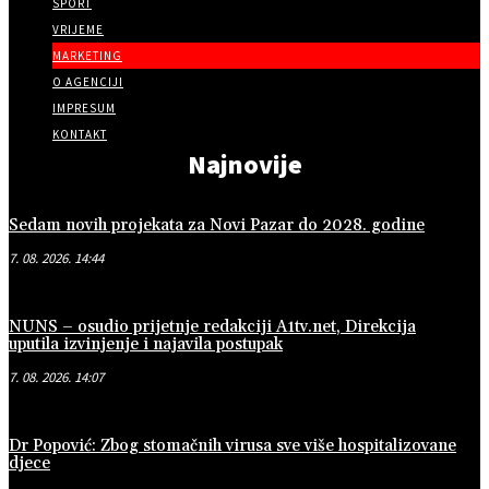
SPORT
VRIJEME
MARKETING
O AGENCIJI
IMPRESUM
KONTAKT
Najnovije
Sedam novih projekata za Novi Pazar do 2028. godine
7. 08. 2026. 14:44
NUNS – osudio prijetnje redakciji A1tv.net, Direkcija
uputila izvinjenje i najavila postupak
7. 08. 2026. 14:07
Dr Popović: Zbog stomačnih virusa sve više hospitalizovane
djece