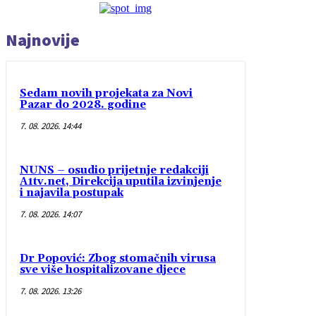
Najnovije
Sedam novih projekata za Novi
Pazar do 2028. godine
7. 08. 2026. 14:44
NUNS – osudio prijetnje redakciji
A1tv.net, Direkcija uputila izvinjenje
i najavila postupak
7. 08. 2026. 14:07
Dr Popović: Zbog stomačnih virusa
sve više hospitalizovane djece
7. 08. 2026. 13:26