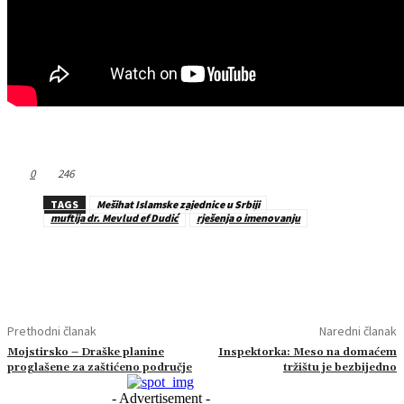
0
246
TAGS
Mešihat Islamske zajednice u Srbiji
muftija dr. Mevlud ef Dudić
rješenja o imenovanju
Prethodni članak
Naredni članak
Mojstirsko – Draške planine
Inspektorka: Meso na domaćem
proglašene za zaštićeno područje
tržištu je bezbijedno
- Advertisement -