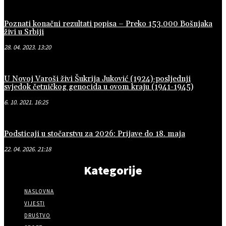
Poznati konačni rezultati popisa – Preko 153.000 Bošnjaka
živi u Srbiji
28. 04. 2023. 13:20
U Novoj Varoši živi Šukrija Juković (1924)-posljednji
svjedok četničkog genocida u ovom kraju (1941-1945)
6. 10. 2021. 16:25
Podsticaji u stočarstvu za 2026: Prijave do 18. maja
22. 04. 2026. 21:18
Kategorije
NASLOVNA
VIJESTI
DRUŠTVO