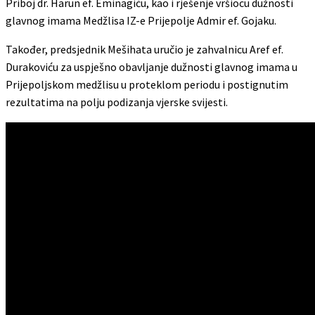
Priboj dr. Harun ef. Eminagiću, kao i rješenje vršiocu dužnosti
glavnog imama Medžlisa IZ-e Prijepolje Admir ef. Gojaku.
Također, predsjednik Mešihata uručio je zahvalnicu Aref ef.
Durakoviću za uspješno obavljanje dužnosti glavnog imama u
Prijepoljskom medžlisu u proteklom periodu i postignutim
rezultatima na polju podizanja vjerske svijesti.