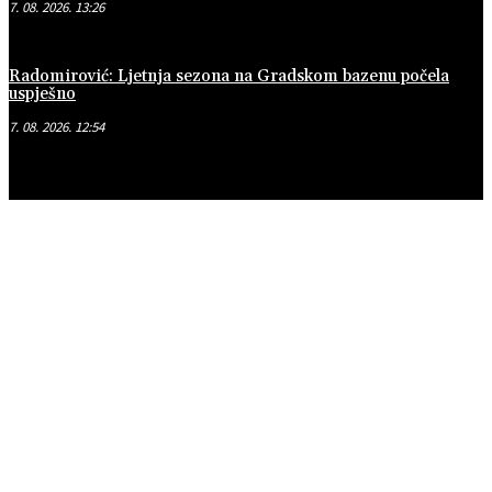
7. 08. 2026. 13:26
Radomirović: Ljetnja sezona na Gradskom bazenu počela
uspješno
7. 08. 2026. 12:54