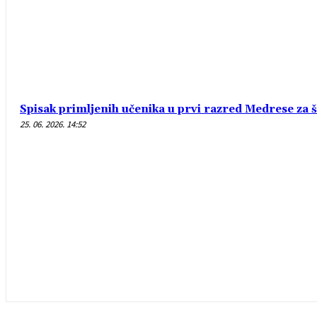
Spisak primljenih učenika u prvi razred Medrese za 
25. 06. 2026. 14:52