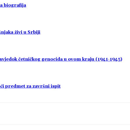
a biografija
jaka živi u Srbiji
i svjedok četničkog genocida u ovom kraju (1941-1945)
i predmet za završni ispit