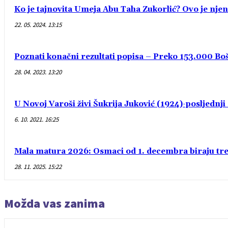
Ko je tajnovita Umeja Abu Taha Zukorlić? Ovo je njen
22. 05. 2024. 13:15
Poznati konačni rezultati popisa – Preko 153.000 Bošn
28. 04. 2023. 13:20
U Novoj Varoši živi Šukrija Juković (1924)-posljednj
6. 10. 2021. 16:25
Mala matura 2026: Osmaci od 1. decembra biraju treć
28. 11. 2025. 15:22
Možda vas zanima