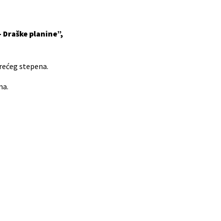
 Draške planine”,
trećeg stepena.
ma.