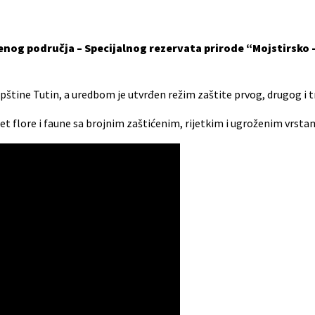
enog područja – Specijalnog rezervata prirode “Mojstirsko –
 opštine Tutin, a uredbom je utvrđen režim zaštite prvog, drugog i 
tet flore i faune sa brojnim zaštićenim, rijetkim i ugroženim vrsta