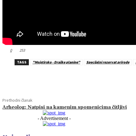
0
253
TAGS
"Mojstirsko - Draške planine"
Specijalni rezervat prirode
Dijeliti
Prethodni članak
Arheolog: Natpisi na kamenim spomenicima čitljivi
- Advertisement -