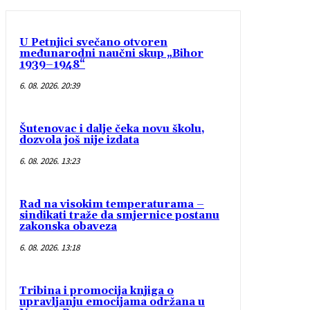
U Petnjici svečano otvoren
međunarodni naučni skup „Bihor
1939–1948“
6. 08. 2026. 20:39
Šutenovac i dalje čeka novu školu,
dozvola još nije izdata
6. 08. 2026. 13:23
Rad na visokim temperaturama –
sindikati traže da smjernice postanu
zakonska obaveza
6. 08. 2026. 13:18
Tribina i promocija knjiga o
upravljanju emocijama održana u