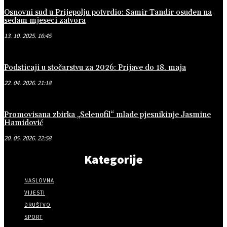
Osnovni sud u Prijepolju potvrdio: Samir Tandir osuđen na
sedam mjeseci zatvora
13. 10. 2025. 16:45
Podsticaji u stočarstvu za 2026: Prijave do 18. maja
22. 04. 2026. 21:18
Promovisana zbirka „Selenofil“ mlade pjesnikinje Jasmine
Hamidović
20. 05. 2026. 22:58
Kategorije
NASLOVNA
VIJESTI
DRUŠTVO
SPORT