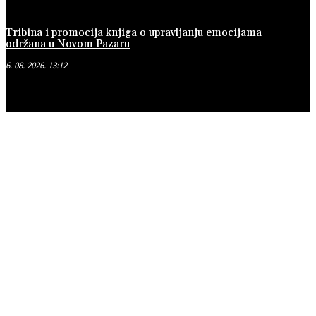
Tribina i promocija knjiga o upravljanju emocijama
održana u Novom Pazaru
6. 08. 2026. 13:12