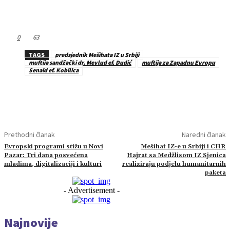
0
63
TAGS
predsjednik Mešihata IZ u Srbiji
muftija sandžački dr. Mevlud ef. Dudić
muftija za Zapadnu Evropu
Senaid ef. Kobilica
Prethodni članak
Naredni članak
Evropski programi stižu u Novi
Mešihat IZ-e u Srbiji i CHR
Pazar: Tri dana posvećena
Hajrat sa Medžlisom IZ Sjenica
mladima, digitalizaciji i kulturi
realiziraju podjelu humanitarnih
paketa
- Advertisement -
Najnovije