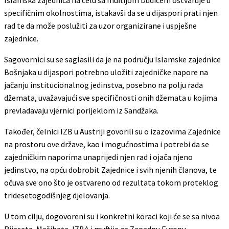
specifičnim okolnostima, istakavši da se u dijaspori prati njen
rad te da može poslužiti za uzor organizirane i uspješne
zajednice.
Sagovornici su se saglasili da je na području Islamske zajednice
Bošnjaka u dijaspori potrebno uložiti zajedničke napore na
jačanju institucionalnog jedinstva, posebno na polju rada
džemata, uvažavajući sve specifičnosti onih džemata u kojima
prevladavaju vjernici porijeklom iz Sandžaka.
Također, čelnici IZB u Austriji govorili su o izazovima Zajednice
na prostoru ove države, kao i mogućnostima i potrebi da se
zajedničkim naporima unaprijedi njen rad i ojača njeno
jedinstvo, na opću dobrobit Zajednice i svih njenih članova, te
očuva sve ono što je ostvareno od rezultata tokom proteklog
tridesetogodišnjeg djelovanja.
U tom cilju, dogovoreni su i konkretni koraci koji će se sa nivoa
Rijaseta, Mešihata, IZBA i muftije za Zapadnu Evropu