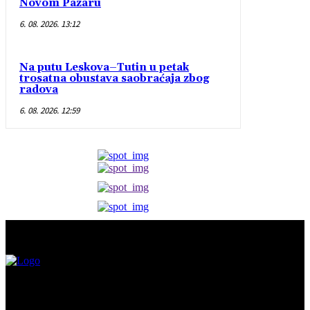
Novom Pazaru
6. 08. 2026. 13:12
Na putu Leskova–Tutin u petak
trosatna obustava saobraćaja zbog
radova
6. 08. 2026. 12:59