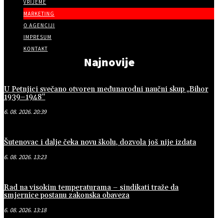
VRIJEME
MARKETING
O AGENCIJI
IMPRESUM
KONTAKT
Najnovije
U Petnjici svečano otvoren međunarodni naučni skup „Bihor
1939–1948“
6. 08. 2026. 20:39
Šutenovac i dalje čeka novu školu, dozvola još nije izdata
6. 08. 2026. 13:23
Rad na visokim temperaturama – sindikati traže da
smjernice postanu zakonska obaveza
6. 08. 2026. 13:18