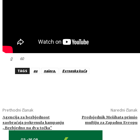
0
60
TAGS
eu
najava.
Evropska kuća
Prethodni članak
Naredni članak
Agencija za bezbjednost
Predsjednik Mešihata primio
saobraćaja pokrenula kampanju
muftiju za Zapadnu Evropu
„Bezbjedno na dva točka“