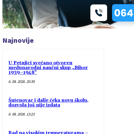
Najnovije
U Petnjici svečano otvoren
međunarodni naučni skup „Bihor
1939–1948“
6. 08. 2026. 20:39
Šutenovac i dalje čeka novu školu,
dozvola još nije izdata
6. 08. 2026. 13:23
Rad na visokim temperaturama –