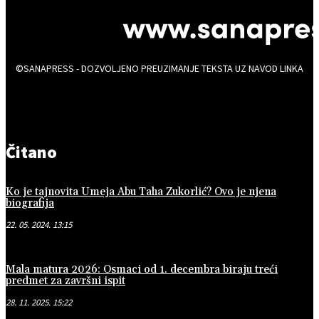
©SANAPRESS - DOZVOLJENO PREUZIMANJE TEKSTA UZ NAVOD LINKA
Čitano
Ko je tajnovita Umeja Abu Taha Zukorlić? Ovo je njena
biografija
22. 05. 2024. 13:15
Mala matura 2026: Osmaci od 1. decembra biraju treći
predmet za završni ispit
28. 11. 2025. 15:22