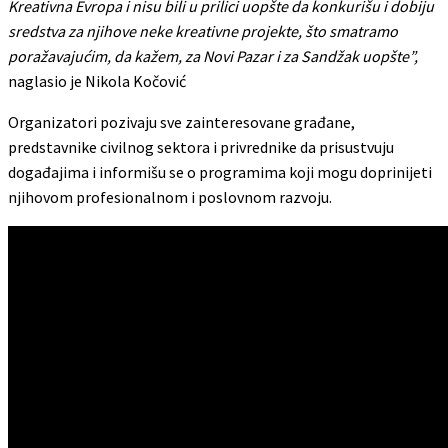
Kreativna Evropa i nisu bili u prilici uopšte da konkurišu i dobiju
sredstva za njihove neke kreativne projekte, što smatramo
poražavajućim, da kažem, za Novi Pazar i za Sandžak uopšte”,
naglasio je Nikola Kočović
Organizatori pozivaju sve zainteresovane građane,
predstavnike civilnog sektora i privrednike da prisustvuju
događajima i informišu se o programima koji mogu doprinijeti
njihovom profesionalnom i poslovnom razvoju.