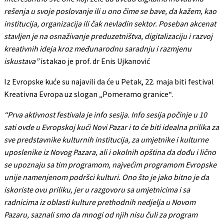
rešenja u svoje poslovanje ili u ono čime se bave, da kažem, kao
institucija, organizacija ili čak nevladin sektor. Poseban akcenat
stavljen je na osnaživanje preduzetništva, digitalizaciju i razvoj
kreativnih ideja kroz međunarodnu saradnju i razmjenu
iskustava”
istakao je prof. dr Enis Ujkanović
Iz Evropske kuće su najavili da će u Petak, 22. maja biti festival
Kreativna Evropa uz slogan „Pomeramo granice“.
“Prva aktivnost festivala je info sesija. Info sesija počinje u 10
sati ovde u Evropskoj kući Novi Pazar i to će biti idealna prilika za
sve predstavnike kulturnih institucija, za umjetnike i kulturne
uposlenike iz Novog Pazara, ali i okolnih opština da dođu i lično
se upoznaju sa tim programom, najvećim programom Evropske
unije namenjenom podršci kulturi. Ono što je jako bitno je da
iskoriste ovu priliku, jer u razgovoru sa umjetnicima i sa
radnicima iz oblasti kulture prethodnih nedjelja u Novom
Pazaru, saznali smo da mnogi od njih nisu čuli za program