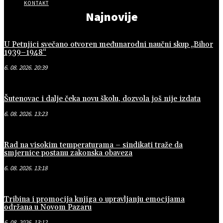
KONTAKT
Najnovije
U Petnjici svečano otvoren međunarodni naučni skup „Bihor
1939–1948“
6. 08. 2026. 20:39
Šutenovac i dalje čeka novu školu, dozvola još nije izdata
6. 08. 2026. 13:23
Rad na visokim temperaturama – sindikati traže da
smjernice postanu zakonska obaveza
6. 08. 2026. 13:18
Tribina i promocija knjiga o upravljanju emocijama
održana u Novom Pazaru
6. 08. 2026. 13:12