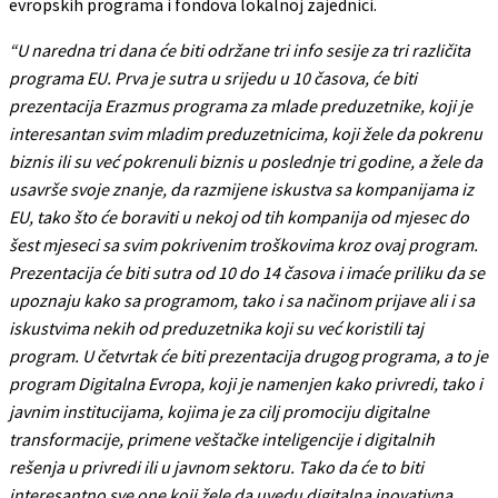
evropskih programa i fondova lokalnoj zajednici.
“U naredna tri dana će biti održane tri info sesije za tri različita
programa EU. Prva je sutra u srijedu u 10 časova, će biti
prezentacija Erazmus programa za mlade preduzetnike, koji je
interesantan svim mladim preduzetnicima, koji žele da pokrenu
biznis ili su već pokrenuli biznis u poslednje tri godine, a žele da
usavrše svoje znanje, da razmijene iskustva sa kompanijama iz
EU, tako što će boraviti u nekoj od tih kompanija od mjesec do
šest mjeseci sa svim pokrivenim troškovima kroz ovaj program.
Prezentacija će biti sutra od 10 do 14 časova i imaće priliku da se
upoznaju kako sa programom, tako i sa načinom prijave ali i sa
iskustvima nekih od preduzetnika koji su već koristili taj
program. U četvrtak će biti prezentacija drugog programa, a to je
program Digitalna Evropa, koji je namenjen kako privredi, tako i
javnim institucijama, kojima je za cilj promociju digitalne
transformacije, primene veštačke inteligencije i digitalnih
rešenja u privredi ili u javnom sektoru. Tako da će to biti
interesantno sve one koji žele da uvedu digitalna inovativna