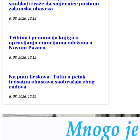
sindikati traže da smjernice postanu
zakonska obaveza
6. 08. 2026. 13:18
Tribina i promocija knjiga o
upravljanju emocijama održana u
Novom Pazaru
6. 08. 2026. 13:12
Na putu Leskova–Tutin u petak
trosatna obustava saobraćaja zbog
radova
6. 08. 2026. 12:59