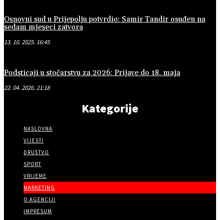
Osnovni sud u Prijepolju potvrdio: Samir Tandir osuđen na
sedam mjeseci zatvora
13. 10. 2025. 16:45
Podsticaji u stočarstvu za 2026: Prijave do 18. maja
22. 04. 2026. 21:18
Kategorije
NASLOVNA
VIJESTI
DRUŠTVO
SPORT
VRIJEME
MARKETING
O AGENCIJI
IMPRESUM