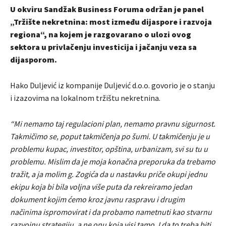
U okviru Sandžak Business Foruma održan je panel
„Tržište nekretnina: most između dijaspore i razvoja
regiona“, na kojem je razgovarano o ulozi ovog
sektora u privlačenju investicija i jačanju veza sa
dijasporom.
Hako Duljević iz kompanije Duljević d.o.o. govorio je o stanju
i izazovima na lokalnom tržištu nekretnina.
“Mi nemamo taj regulacioni plan, nemamo pravnu sigurnost.
Takmičimo se, poput takmičenja po šumi. U takmičenju je u
problemu kupac, investitor, opština, urbanizam, svi su tu u
problemu. Mislim da je moja konačna preporuka da trebamo
tražit, a ja molim g. Zogića da u nastavku priče okupi jednu
ekipu koja bi bila voljna više puta da rekreiramo jedan
dokument kojim ćemo kroz javnu raspravu i drugim
načinima ispromovirat i da probamo nametnuti kao stvarnu
razvojnu strategiju, a ne onu koja visi tamo. I da to treba biti