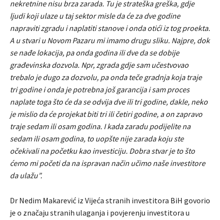
nekretnine nisu brza zarada. Tu je strateška greška, gdje
ljudi koji ulaze u taj sektor misle da će za dve godine
napraviti zgradu i naplatiti stanove i onda otići iz tog proekta.
A u stvari u Novom Pazaru mi imamo drugu sliku. Najpre, dok
se nađe lokacija, pa onda godina ili dve da se dobije
građevinska dozvola. Npr, zgrada gdje sam učestvovao
trebalo je dugo za dozvolu, pa onda teče gradnja koja traje
tri godine i onda je potrebna još garancija i sam proces
naplate toga što će da se odvija dve ili tri godine, dakle, neko
je mislio da će projekat biti tri ili četiri godine, a on zapravo
traje sedam ili osam godina. I kada zaradu podijelite na
sedam ili osam godina, to uopšte nije zarada koju ste
očekivali na početku kao investiciju. Dobra stvar je to što
ćemo mi početi da na ispravan način učimo naše investitore
da ulažu”.
Dr Nedim Makarević iz Vijeća stranih investitora BiH govorio
je o značaju stranih ulaganja i povjerenju investitora u