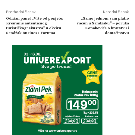
Prethodni članak
Naredni članak
Održan panel „Više od posjete:
„Samo jednom sam platio
Kreiranje autentičnog
račun u Sandžaku“ – poruka
turističkog iskustva“ u okviru
Konakovića o bratstvu i
Sandžak Business Foruma
domaćinstvu