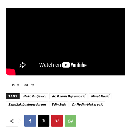
0
70
TAGS
Hako Duljević.
dr. Dženis Bajramović
Minet Musić
Sandžak business forum
Edin Sefo
Dr Nedim Makarević