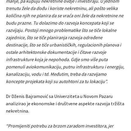
manje, pa kupuju nekretnine ovdje i investiraju. U jednom
trenutu žele da dođu i koriste nekretninu, ali pošto velika
količina njih ne planira da se vraća oni žele da nekretnine ne
budu prazne. Tu dolazimo do razvoja koncepata koji se
razvijaju. Postoji mnogo problematike što se tiče lokalne
zajednice, što se tiče planiranja razvoja određene
destinacije, što se tiče urbanističkih, regulacionih planova i
ostale arhitektonske dokumentacije i čitave razvoje
infrastrukture koja je nepohoda. Gdje smo više puta
pomenuli aviokomunikaciju, putnu infrastrukturu i energiju,
kanalizaciju, vodu i td. Međutim, treba da razvijamo
koncepte projekata koji su autohtoni za tu lokaciju”.
Dr Dženis Bajramović sa Univerziteta u Novom Pazaru
analizirao je ekonomske i društvene aspekte razvoja tržišta
nekretnina.
“Promijeniti potrebu za brzom zaradom investitora, jer