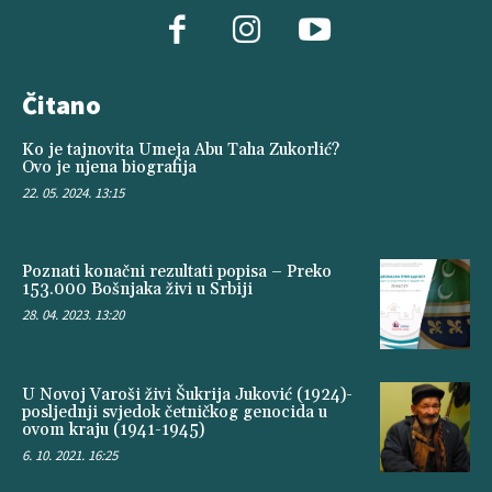
Čitano
Ko je tajnovita Umeja Abu Taha Zukorlić?
Ovo je njena biografija
22. 05. 2024. 13:15
Poznati konačni rezultati popisa – Preko
153.000 Bošnjaka živi u Srbiji
28. 04. 2023. 13:20
U Novoj Varoši živi Šukrija Juković (1924)-
posljednji svjedok četničkog genocida u
ovom kraju (1941-1945)
6. 10. 2021. 16:25