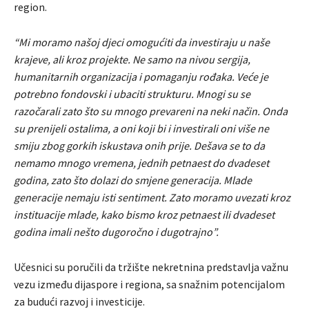
region.
“Mi moramo našoj djeci omogućiti da investiraju u naše
krajeve, ali kroz projekte. Ne samo na nivou sergija,
humanitarnih organizacija i pomaganju rođaka. Veće je
potrebno fondovski i ubaciti strukturu. Mnogi su se
razočarali zato što su mnogo prevareni na neki način. Onda
su prenijeli ostalima, a oni koji bi i investirali oni više ne
smiju zbog gorkih iskustava onih prije. Dešava se to da
nemamo mnogo vremena, jednih petnaest do dvadeset
godina, zato što dolazi do smjene generacija. Mlade
generacije nemaju isti sentiment. Zato moramo uvezati kroz
instituacije mlade, kako bismo kroz petnaest ili dvadeset
godina imali nešto dugoročno i dugotrajno”.
Učesnici su poručili da tržište nekretnina predstavlja važnu
vezu između dijaspore i regiona, sa snažnim potencijalom
za budući razvoj i investicije.